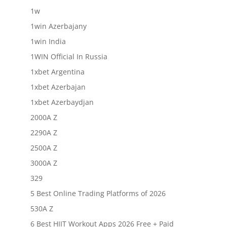
1w
1win Azerbajany
1win India
1WIN Official In Russia
1xbet Argentina
1xbet Azerbajan
1xbet Azerbaydjan
2000A Z
2290A Z
2500A Z
3000A Z
329
5 Best Online Trading Platforms of 2026
530A Z
6 Best HIIT Workout Apps 2026 Free + Paid