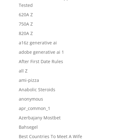
Tested
620A Z
750A Z
820A Z
a16z generative ai
adobe generative ai 1
After First Date Rules
all Z
ami-pizza
Anabolic Steroids
anonymous
apr_common_1
Azerbajany Mostbet
Bahsegel
Best Countries To Meet A Wife