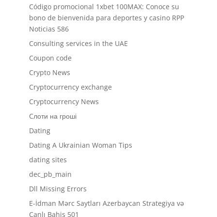
Código promocional 1xbet 100MAX: Conoce su
bono de bienvenida para deportes y casino RPP
Noticias 586
Consulting services in the UAE
Coupon code
Crypto News
Cryptocurrency exchange
Cryptocurrency News
Cлоти на гроші
Dating
Dating A Ukrainian Woman Tips
dating sites
dec_pb_main
Dll Missing Errors
E-İdman Mərc Saytları Azerbaycan Strategiya və
Canlı Bahis 501