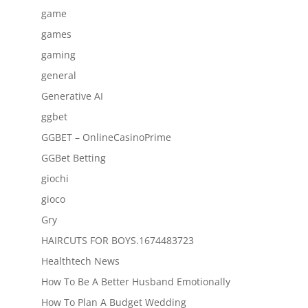
game
games
gaming
general
Generative AI
ggbet
GGBET – OnlineCasinoPrime
GGBet Betting
giochi
gioco
Gry
HAIRCUTS FOR BOYS.1674483723
Healthtech News
How To Be A Better Husband Emotionally
How To Plan A Budget Wedding