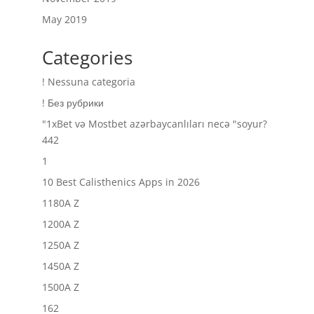
May 2019
Categories
! Nessuna categoria
! Без рубрики
"1xBet və Mostbet azərbaycanlıları necə "soyur?
442
1
10 Best Calisthenics Apps in 2026
1180A Z
1200A Z
1250A Z
1450A Z
1500A Z
162