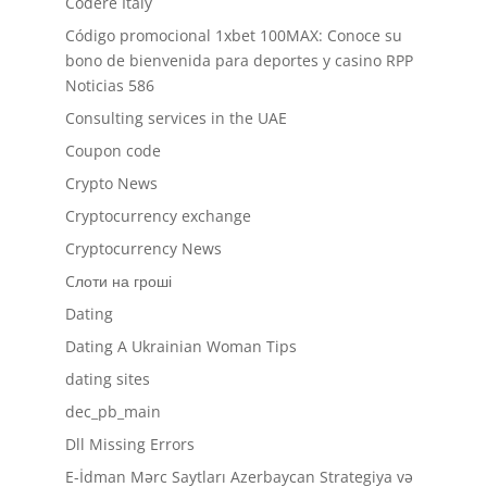
Codere Italy
Código promocional 1xbet 100MAX: Conoce su
bono de bienvenida para deportes y casino RPP
Noticias 586
Consulting services in the UAE
Coupon code
Crypto News
Cryptocurrency exchange
Cryptocurrency News
Cлоти на гроші
Dating
Dating A Ukrainian Woman Tips
dating sites
dec_pb_main
Dll Missing Errors
E-İdman Mərc Saytları Azerbaycan Strategiya və