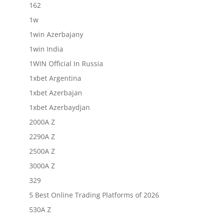
162
1w
1win Azerbajany
1win India
1WIN Official In Russia
1xbet Argentina
1xbet Azerbajan
1xbet Azerbaydjan
2000A Z
2290A Z
2500A Z
3000A Z
329
5 Best Online Trading Platforms of 2026
530A Z