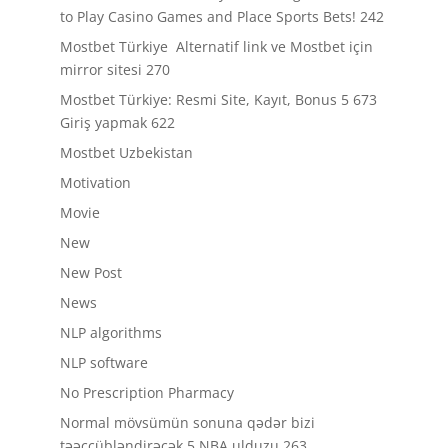
to Play Casino Games and Place Sports Bets! 242
Mostbet Türkiye ️ Alternatif link ve Mostbet için
mirror sitesi 270
Mostbet Türkiye: Resmi Site, Kayıt, Bonus 5 673
Giriş yapmak 622
Mostbet Uzbekistan
Motivation
Movie
New
New Post
News
NLP algorithms
NLP software
No Prescription Pharmacy
Normal mövsümün sonuna qədər bizi
təəccübləndirəcək 5 NBA ulduzu 263