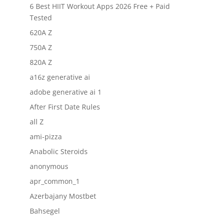
6 Best HIIT Workout Apps 2026 Free + Paid
Tested
620A Z
750A Z
820A Z
a16z generative ai
adobe generative ai 1
After First Date Rules
all Z
ami-pizza
Anabolic Steroids
anonymous
apr_common_1
Azerbajany Mostbet
Bahsegel