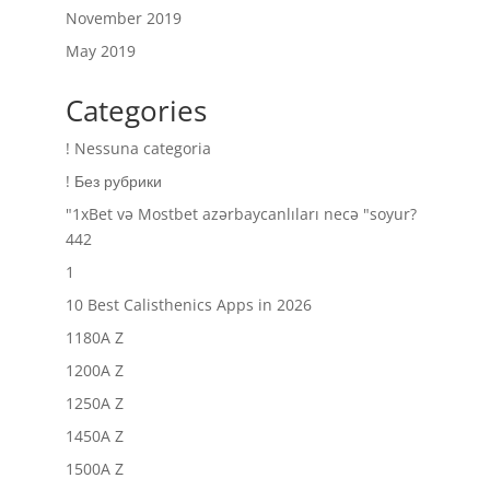
November 2019
May 2019
Categories
! Nessuna categoria
! Без рубрики
"1xBet və Mostbet azərbaycanlıları necə "soyur?
442
1
10 Best Calisthenics Apps in 2026
1180A Z
1200A Z
1250A Z
1450A Z
1500A Z