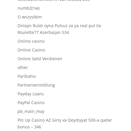
numb2(1w)
O wszystkim
Onlayn Rulet oyna Pulsuz və ya real pul ilə
Roulette77 Azerbaijan 534
Online casino
Online Casino
Online Geld Verdienen
other
Paribahis
Partnervermittlung
Payday Loans
PayPal Casino
pb_main_may
Pin Up Casino AZ Giriş və Qeydiyyat 500-ə qədər
bonus – 346