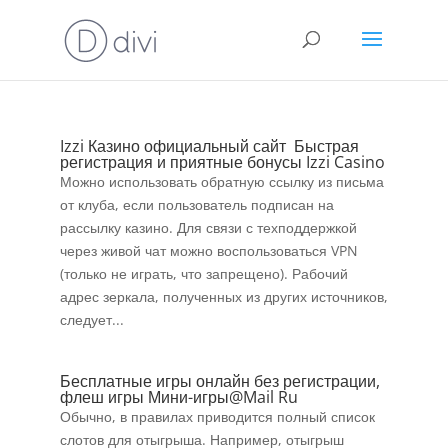
Izzi Казино официальный сайт ️ Быстрая
регистрация и приятные бонусы Izzi Casino
Можно использовать обратную ссылку из письма
от клуба, если пользователь подписан на
рассылку казино. Для связи с техподдержкой
через живой чат можно воспользоваться VPN
(только не играть, что запрещено). Рабочий
адрес зеркала, полученных из других источников,
следует...
Бесплатные игры онлайн без регистрации,
флеш игры Мини-игры@Mail Ru
Обычно, в правилах приводится полный список
слотов для отыгрыша. Например, отыгрыш