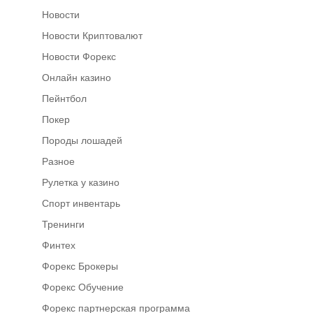
Новости
Новости Криптовалют
Новости Форекс
Онлайн казино
Пейнтбол
Покер
Породы лошадей
Разное
Рулетка у казино
Спорт инвентарь
Тренинги
Финтех
Форекс Брокеры
Форекс Обучение
Форекс партнерская программа