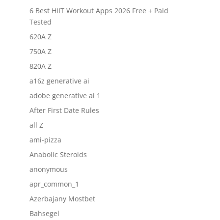
6 Best HIIT Workout Apps 2026 Free + Paid
Tested
620A Z
750A Z
820A Z
a16z generative ai
adobe generative ai 1
After First Date Rules
all Z
ami-pizza
Anabolic Steroids
anonymous
apr_common_1
Azerbajany Mostbet
Bahsegel