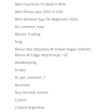
Best Countries To Meet A Wife
Best fitness app 2026 in USA
Best Workout App for Beginners 2026
bh_common_may
Bitcoin Trading
blog
Bonus Bez Depozytu W Vulkan Vegas Odbierz
Bonus W Ciągu Rejestrację! 120
Bookkeeping
brides
bt_apr_common_1
Business
Buy Steroids Online
Casino
Codere Argentina