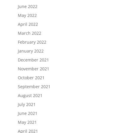
June 2022
May 2022
April 2022
March 2022
February 2022
January 2022
December 2021
November 2021
October 2021
September 2021
August 2021
July 2021
June 2021
May 2021
April 2021