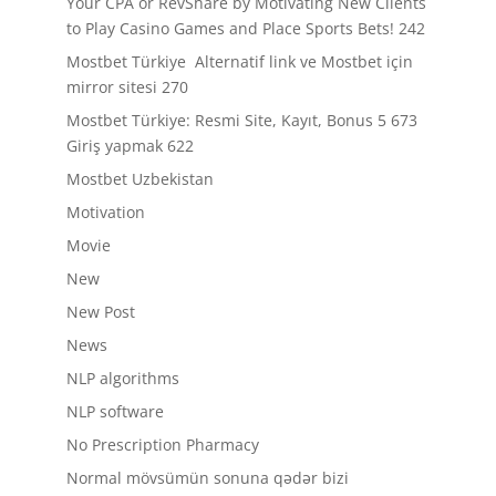
Your CPA or RevShare by Motivating New Clients
to Play Casino Games and Place Sports Bets! 242
Mostbet Türkiye ️ Alternatif link ve Mostbet için
mirror sitesi 270
Mostbet Türkiye: Resmi Site, Kayıt, Bonus 5 673
Giriş yapmak 622
Mostbet Uzbekistan
Motivation
Movie
New
New Post
News
NLP algorithms
NLP software
No Prescription Pharmacy
Normal mövsümün sonuna qədər bizi