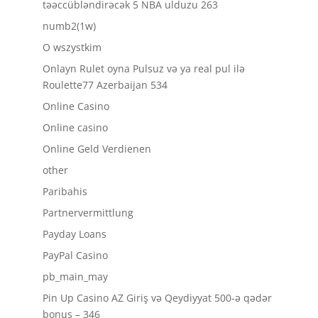
təəccübləndirəcək 5 NBA ulduzu 263
numb2(1w)
O wszystkim
Onlayn Rulet oyna Pulsuz və ya real pul ilə
Roulette77 Azerbaijan 534
Online Casino
Online casino
Online Geld Verdienen
other
Paribahis
Partnervermittlung
Payday Loans
PayPal Casino
pb_main_may
Pin Up Casino AZ Giriş və Qeydiyyat 500-ə qədər
bonus – 346