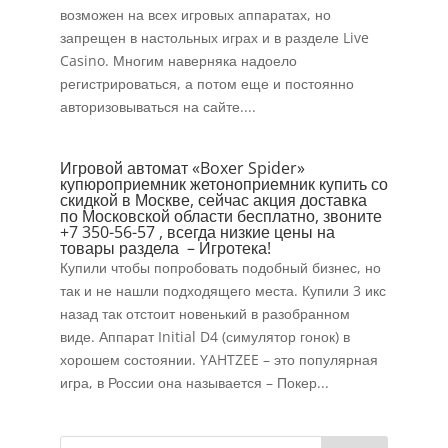
возможен на всех игровых аппаратах, но
запрещен в настольных играх и в разделе Live
Casino. Многим наверняка надоело
регистрироваться, а потом еще и постоянно
авторизовываться на сайте....
Игровой автомат «Boxer Spider»
купюроприемник жетоноприемник купить со
скидкой в Москве, сейчас акция доставка
по Московской области бесплатно, звоните
+7 350-56-57 , всегда низкие цены на
товары раздела – Игротека!
Купили чтобы попробовать подобный бизнес, но
так и не нашли подходящего места. Купили 3 икс
назад так отстоит новенький в разобранном
виде. Аппарат Initial D4 (симулятор гонок) в
хорошем состоянии. YAHTZEE – это популярная
игра, в России она называется – Покер...