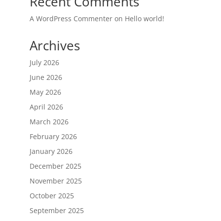
Recent Comments
A WordPress Commenter
on
Hello world!
Archives
July 2026
June 2026
May 2026
April 2026
March 2026
February 2026
January 2026
December 2025
November 2025
October 2025
September 2025