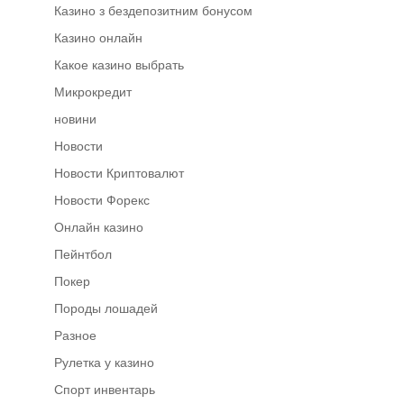
Казино з бездепозитним бонусом
Казино онлайн
Какое казино выбрать
Микрокредит
новини
Новости
Новости Криптовалют
Новости Форекс
Онлайн казино
Пейнтбол
Покер
Породы лошадей
Разное
Рулетка у казино
Спорт инвентарь