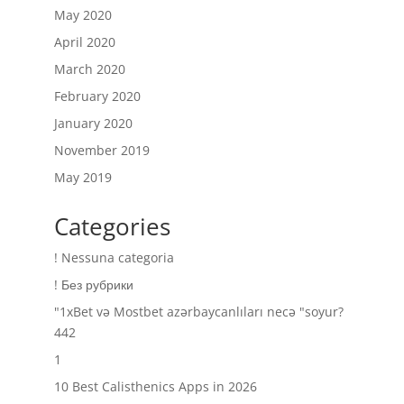
May 2020
April 2020
March 2020
February 2020
January 2020
November 2019
May 2019
Categories
! Nessuna categoria
! Без рубрики
"1xBet və Mostbet azərbaycanlıları necə "soyur?
442
1
10 Best Calisthenics Apps in 2026