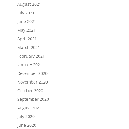
August 2021
July 2021
June 2021
May 2021
April 2021
March 2021
February 2021
January 2021
December 2020
November 2020
October 2020
September 2020
August 2020
July 2020
June 2020