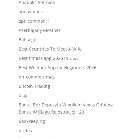
Anabolic Steroids
anonymous
apr_common_1
Azerbajany Mostbet
Bahsegel
Best Countries To Meet A Wife
Best fitness app 2026 in USA
Best Workout App for Beginners 2026
bh_common_may
Bitcoin Trading
blog
Bonus Bez Depozytu W Vulkan Vegas Odbierz
Bonus W Ciągu Rejestrację! 120
Bookkeeping
brides