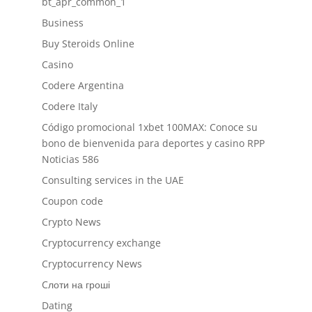
bt_apr_common_1
Business
Buy Steroids Online
Casino
Codere Argentina
Codere Italy
Código promocional 1xbet 100MAX: Conoce su
bono de bienvenida para deportes y casino RPP
Noticias 586
Consulting services in the UAE
Coupon code
Crypto News
Cryptocurrency exchange
Cryptocurrency News
Cлоти на гроші
Dating