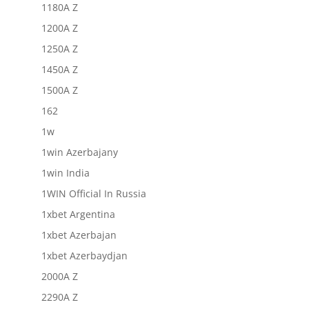
1180A Z
1200A Z
1250A Z
1450A Z
1500A Z
162
1w
1win Azerbajany
1win India
1WIN Official In Russia
1xbet Argentina
1xbet Azerbajan
1xbet Azerbaydjan
2000A Z
2290A Z