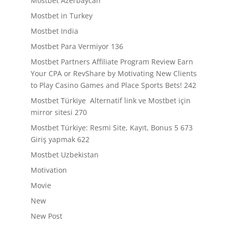
Mostbet Azerbaycan
Mostbet in Turkey
Mostbet India
Mostbet Para Vermiyor 136
Mostbet Partners Affiliate Program Review Earn
Your CPA or RevShare by Motivating New Clients
to Play Casino Games and Place Sports Bets! 242
Mostbet Türkiye ️ Alternatif link ve Mostbet için
mirror sitesi 270
Mostbet Türkiye: Resmi Site, Kayıt, Bonus 5 673
Giriş yapmak 622
Mostbet Uzbekistan
Motivation
Movie
New
New Post