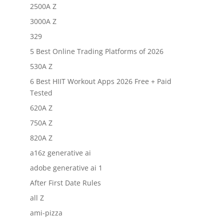
2500A Z
3000A Z
329
5 Best Online Trading Platforms of 2026
530A Z
6 Best HIIT Workout Apps 2026 Free + Paid
Tested
620A Z
750A Z
820A Z
a16z generative ai
adobe generative ai 1
After First Date Rules
all Z
ami-pizza