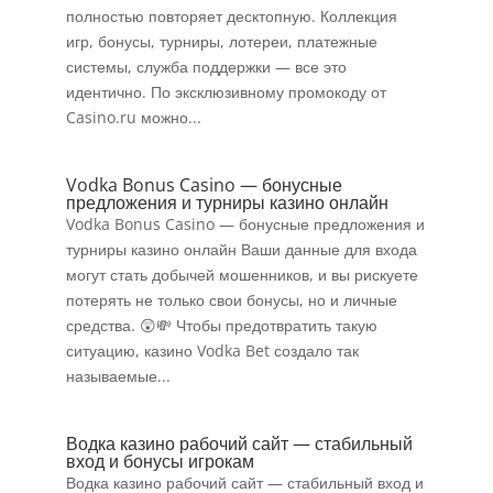
полностью повторяет десктопную. Коллекция
игр, бонусы, турниры, лотереи, платежные
системы, служба поддержки — все это
идентично. По эксклюзивному промокоду от
Casino.ru можно...
Vodka Bonus Casino — бонусные
предложения и турниры казино онлайн
Vodka Bonus Casino — бонусные предложения и
турниры казино онлайн Ваши данные для входа
могут стать добычей мошенников, и вы рискуете
потерять не только свои бонусы, но и личные
средства. 😲💸 Чтобы предотвратить такую
ситуацию, казино Vodka Bet создало так
называемые...
Водка казино рабочий сайт — стабильный
вход и бонусы игрокам
Водка казино рабочий сайт — стабильный вход и