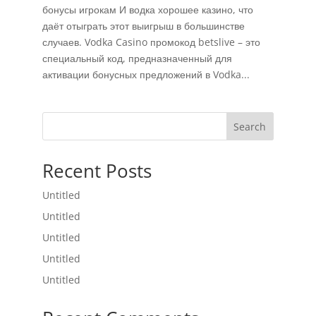
бонусы игрокам И водка хорошее казино, что
даёт отыграть этот выигрыш в большинстве
случаев. Vodka Casino промокод betslive – это
специальный код, предназначенный для
активации бонусных предложений в Vodka...
Search
Recent Posts
Untitled
Untitled
Untitled
Untitled
Untitled