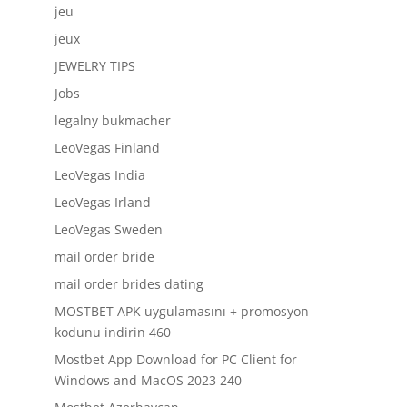
jeu
jeux
JEWELRY TIPS
Jobs
legalny bukmacher
LeoVegas Finland
LeoVegas India
LeoVegas Irland
LeoVegas Sweden
mail order bride
mail order brides dating
MOSTBET APK uygulamasını + promosyon
kodunu indirin 460
Mostbet App Download for PC Client for
Windows and MacOS 2023 240