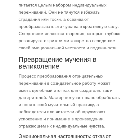
питается целым набором индивидуальных
переживаний. Они не тянутся избежать
страдания или тоски, а осваивают
преобразовывать эти чувства в креативную силу.
Следствием являются творения, которые глубоко
резонируют с зрителями конкретно вследствие
своей эмоциональной честности и подлинности.
Превращение мучения в
великолепие
Процесс преобразования отрицательных
переживаний в созидательное работу может
иметь целебный итог как для создателя, так и
для зрителей. Мастер получает шанс обработать
и понять свой мучительный практику, а
наблюдатели или читатели обнаруживают
успокоение и понимание в произведении,
отражающем их индивидуальные чувства.
Эмоциональная настоящность: отказ от