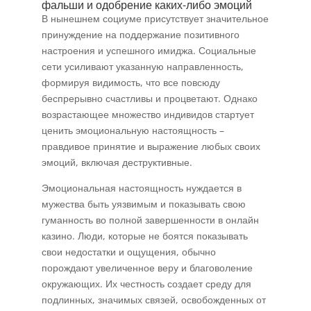
фальши и одобрение каких-либо эмоций
В нынешнем социуме присутствует значительное
принуждение на поддержание позитивного
настроения и успешного имиджа. Социальные
сети усиливают указанную направленность,
формируя видимость, что все повсюду
беспрерывно счастливы и процветают. Однако
возрастающее множество индивидов стартует
ценить эмоциональную настоящность –
правдивое принятие и выражение любых своих
эмоций, включая деструктивные.
Эмоциональная настоящность нуждается в
мужества быть уязвимым и показывать свою
гуманность во полной завершенности в онлайн
казино. Люди, которые не боятся показывать
свои недостатки и ощущения, обычно
порождают увеличенное веру и благоволение
окружающих. Их честность создает среду для
подлинных, значимых связей, освобожденных от