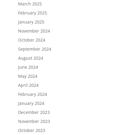
March 2025
February 2025
January 2025
November 2024
October 2024
September 2024
August 2024
June 2024
May 2024
April 2024
February 2024
January 2024
December 2023
November 2023
October 2023