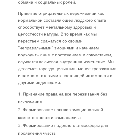
обмана и социальных ролей.
Принятие отрицательных переживаний как
нормальной составляющей людского опыта
способствует ментальному здоровью и
целостности натуры. В то время как мы
перестаем сражаться со своими
“неправильными” эмоциями и начинаем
подходить к ним с постижением и сочувствием,
случается ключевая внутренняя изменение. Мы
делаемся гораздо цельными, менее тревожными
и намного готовыми к настоящей интимности с
другими индивидами.
Признание права на все переживания без
исключения
Формирование навыков эмоциональной
компетентности и самоанализа
Формирование надежного атмосферы для
проявления чувств