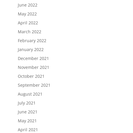
June 2022
May 2022
April 2022
March 2022
February 2022
January 2022
December 2021
November 2021
October 2021
September 2021
August 2021
July 2021
June 2021
May 2021
April 2021