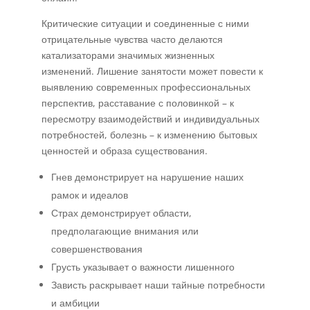
Критические ситуации и соединенные с ними
отрицательные чувства часто делаются
катализаторами значимых жизненных
изменений. Лишение занятости может повести к
выявлению современных профессиональных
перспектив, расставание с половинкой – к
пересмотру взаимодействий и индивидуальных
потребностей, болезнь – к изменению бытовых
ценностей и образа существования.
Гнев демонстрирует на нарушение наших
рамок и идеалов
Страх демонстрирует области,
предполагающие внимания или
совершенствования
Грусть указывает о важности лишенного
Зависть раскрывает наши тайные потребности
и амбиции