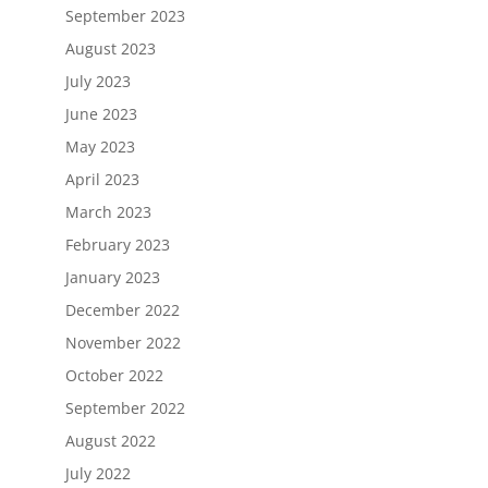
September 2023
August 2023
July 2023
June 2023
May 2023
April 2023
March 2023
February 2023
January 2023
December 2022
November 2022
October 2022
September 2022
August 2022
July 2022