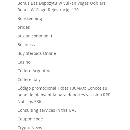
Bonus Bez Depozytu W Vulkan Vegas Odbierz
Bonus W Ciągu Rejestrację! 120
Bookkeeping
brides
bt_apr_common_1
Business
Buy Steroids Online
Casino
Codere Argentina
Codere Italy
Código promocional 1xbet 100MAX: Conoce su
bono de bienvenida para deportes y casino RPP
Noticias 586
Consulting services in the UAE
Coupon code
Crypto News