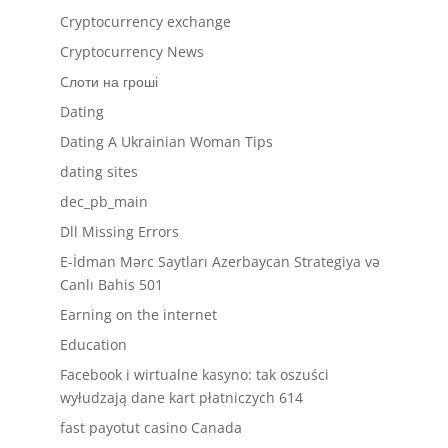
Cryptocurrency exchange
Cryptocurrency News
Cлоти на гроші
Dating
Dating A Ukrainian Woman Tips
dating sites
dec_pb_main
Dll Missing Errors
E-İdman Mərc Saytları Azerbaycan Strategiya və
Canlı Bahis 501
Earning on the internet
Education
Facebook i wirtualne kasyno: tak oszuści
wyłudzają dane kart płatniczych 614
fast payotut casino Canada