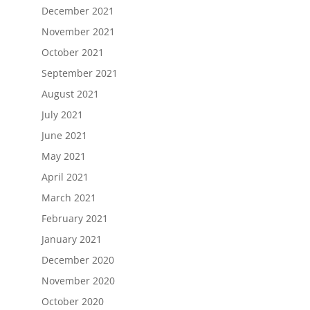
December 2021
November 2021
October 2021
September 2021
August 2021
July 2021
June 2021
May 2021
April 2021
March 2021
February 2021
January 2021
December 2020
November 2020
October 2020