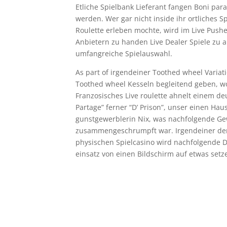
Etliche Spielbank Lieferant fangen Boni par
werden. Wer gar nicht inside ihr ortliches S
Roulette erleben mochte, wird im Live Pushe
Anbietern zu handen Live Dealer Spiele zu 
umfangreiche Spielauswahl.
As part of irgendeiner Toothed wheel Variat
Toothed wheel Kesseln begleitend geben, wob
Franzosisches Live roulette ahnelt einem d
Partage” ferner “D’ Prison”, unser einen Hau
gunstgewerblerin Nix, was nachfolgende Gew
zusammengeschrumpft war. Irgendeiner der P
physischen Spielcasino wird nachfolgende Di
einsatz von einen Bildschirm auf etwas setz