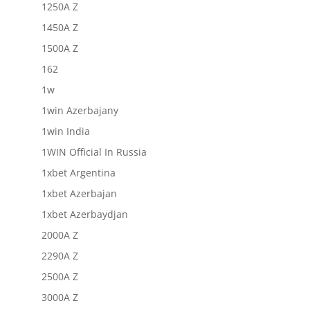
1250A Z
1450A Z
1500A Z
162
1w
1win Azerbajany
1win India
1WIN Official In Russia
1xbet Argentina
1xbet Azerbajan
1xbet Azerbaydjan
2000A Z
2290A Z
2500A Z
3000A Z