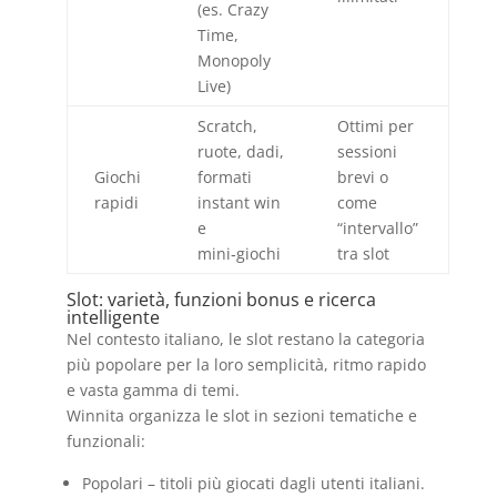
(es. Crazy
Time,
Monopoly
Live)
Scratch,
Ottimi per
ruote, dadi,
sessioni
Giochi
formati
brevi o
rapidi
instant win
come
e
“intervallo”
mini‑giochi
tra slot
Slot: varietà, funzioni bonus e ricerca
intelligente
Nel contesto italiano, le slot restano la categoria
più popolare per la loro semplicità, ritmo rapido
e vasta gamma di temi.
Winnita organizza le slot in sezioni tematiche e
funzionali:
Popolari – titoli più giocati dagli utenti italiani.