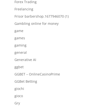
Forex Trading
Freelancing
Frisor barbershop.1677946070 (1)
Gambling online for money
game
games
gaming
general
Generative AI
ggbet
GGBET – OnlineCasinoPrime
GGBet Betting
giochi
gioco
Gry