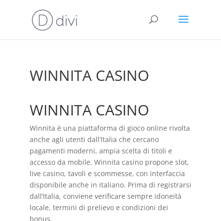
WINNITA CASINO
WINNITA CASINO
Winnita è una piattaforma di gioco online rivolta
anche agli utenti dall’Italia che cercano
pagamenti moderni, ampia scelta di titoli e
accesso da mobile. Winnita casino propone slot,
live casino, tavoli e scommesse, con interfaccia
disponibile anche in italiano. Prima di registrarsi
dall’Italia, conviene verificare sempre idoneità
locale, termini di prelievo e condizioni dei
bonus.