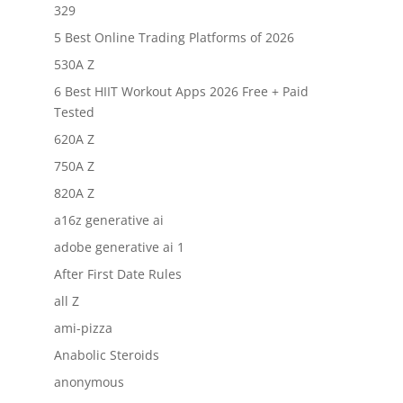
329
5 Best Online Trading Platforms of 2026
530A Z
6 Best HIIT Workout Apps 2026 Free + Paid
Tested
620A Z
750A Z
820A Z
a16z generative ai
adobe generative ai 1
After First Date Rules
all Z
ami-pizza
Anabolic Steroids
anonymous