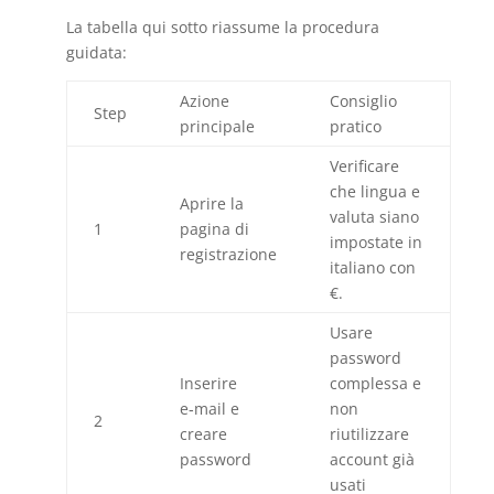
La tabella qui sotto riassume la procedura
guidata:
Azione
Consiglio
Step
principale
pratico
Verificare
che lingua e
Aprire la
valuta siano
1
pagina di
impostate in
registrazione
italiano con
€.
Usare
password
Inserire
complessa e
e‑mail e
non
2
creare
riutilizzare
password
account già
usati