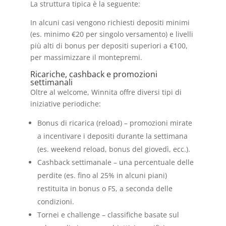
La struttura tipica è la seguente:
In alcuni casi vengono richiesti depositi minimi
(es. minimo €20 per singolo versamento) e livelli
più alti di bonus per depositi superiori a €100,
per massimizzare il montepremi.
Ricariche, cashback e promozioni
settimanali
Oltre al welcome, Winnita offre diversi tipi di
iniziative periodiche:
Bonus di ricarica (reload) – promozioni mirate
a incentivare i depositi durante la settimana
(es. weekend reload, bonus del giovedì, ecc.).
Cashback settimanale – una percentuale delle
perdite (es. fino al 25% in alcuni piani)
restituita in bonus o FS, a seconda delle
condizioni.
Tornei e challenge – classifiche basate sul