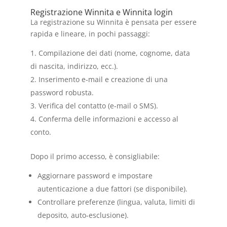
Registrazione Winnita e Winnita login
La registrazione su Winnita è pensata per essere
rapida e lineare, in pochi passaggi:
Compilazione dei dati (nome, cognome, data
di nascita, indirizzo, ecc.).
Inserimento e‑mail e creazione di una
password robusta.
Verifica del contatto (e‑mail o SMS).
Conferma delle informazioni e accesso al
conto.
Dopo il primo accesso, è consigliabile:
Aggiornare password e impostare
autenticazione a due fattori (se disponibile).
Controllare preferenze (lingua, valuta, limiti di
deposito, auto‑esclusione).