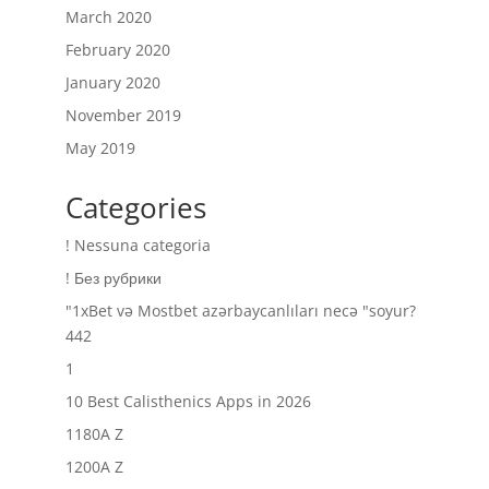
March 2020
February 2020
January 2020
November 2019
May 2019
Categories
! Nessuna categoria
! Без рубрики
"1xBet və Mostbet azərbaycanlıları necə "soyur?
442
1
10 Best Calisthenics Apps in 2026
1180A Z
1200A Z