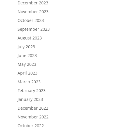
December 2023
November 2023
October 2023
September 2023
August 2023
July 2023
June 2023
May 2023
April 2023
March 2023
February 2023
January 2023
December 2022
November 2022
October 2022