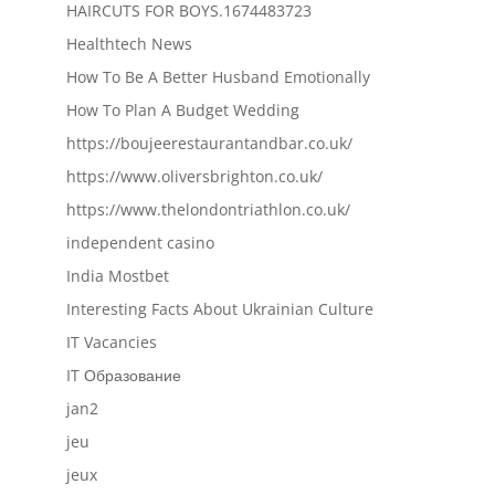
HAIRCUTS FOR BOYS.1674483723
Healthtech News
How To Be A Better Husband Emotionally
How To Plan A Budget Wedding
https://boujeerestaurantandbar.co.uk/
https://www.oliversbrighton.co.uk/
https://www.thelondontriathlon.co.uk/
independent casino
India Mostbet
Interesting Facts About Ukrainian Culture
IT Vacancies
IT Образование
jan2
jeu
jeux