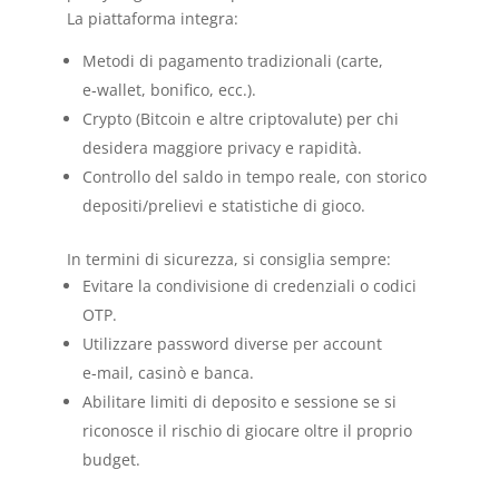
La piattaforma integra:
Metodi di pagamento tradizionali (carte,
e‑wallet, bonifico, ecc.).
Crypto (Bitcoin e altre criptovalute) per chi
desidera maggiore privacy e rapidità.
Controllo del saldo in tempo reale, con storico
depositi/prelievi e statistiche di gioco.
In termini di sicurezza, si consiglia sempre:
Evitare la condivisione di credenziali o codici
OTP.
Utilizzare password diverse per account
e‑mail, casinò e banca.
Abilitare limiti di deposito e sessione se si
riconosce il rischio di giocare oltre il proprio
budget.