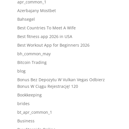
apr_common_1
Azerbajany Mostbet
Bahsegel
Best Countries To Meet A Wife
Best fitness app 2026 in USA
Best Workout App for Beginners 2026
bh_common_may
Bitcoin Trading
blog
Bonus Bez Depozytu W Vulkan Vegas Odbierz
Bonus W Ciągu Rejestrację! 120
Bookkeeping
brides
bt_apr_common_1
Business