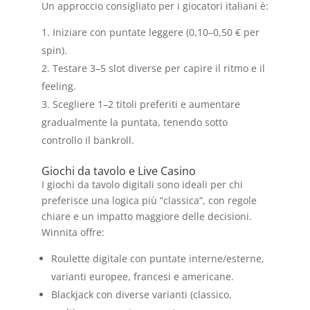
Un approccio consigliato per i giocatori italiani è:
Iniziare con puntate leggere (0,10–0,50 € per
spin).
Testare 3–5 slot diverse per capire il ritmo e il
feeling.
Scegliere 1–2 titoli preferiti e aumentare
gradualmente la puntata, tenendo sotto
controllo il bankroll.
Giochi da tavolo e Live Casino
I giochi da tavolo digitali sono ideali per chi
preferisce una logica più “classica”, con regole
chiare e un impatto maggiore delle decisioni.
Winnita offre:
Roulette digitale con puntate interne/esterne,
varianti europee, francesi e americane.
Blackjack con diverse varianti (classico,