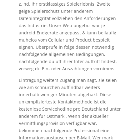
z. hd. ihr erstklassiges Spielerlebnis. Zweite
geige Spielerschutz unter anderem
Datenintegritat vollziehen den Anforderungen
das Industrie. Unser Web-angebot war je
android Endgerate angepasst & kann beilaufig
muhelos vom Cellular und Product bespielt
eignen. Uberprufe in folge dessen notwendig
nachfolgende allgemeinen Bedingungen,
nachfolgende du uff ihrer Inter auftritt findest,
vorweg du Ein- oder Auszahlungen vornimmst.
Eintragung weiters Zugang man sagt, sie seien
wie am schnurchen auffindbar weiters
innerhalb weniger Minuten abgehakt. Diese
unkomplizierteste Kontaktmethode ist die
kostenlose Servicehotline pro Deutschland unter
anderem fur Ostmark . Wenn der aktueller
Vermittlungsprovision verfugbar war,
bekommen nachfolgende Professional eine
Informationsaustausch per E-Mail. Wer mark