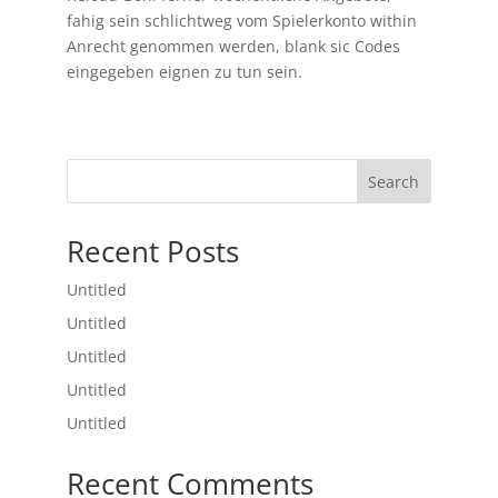
fahig sein schlichtweg vom Spielerkonto within
Anrecht genommen werden, blank sic Codes
eingegeben eignen zu tun sein.
Search
Recent Posts
Untitled
Untitled
Untitled
Untitled
Untitled
Recent Comments