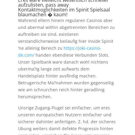
Eres ware vielleicht wesentlich schneller
aufzulisten, pass away
Kontaktmoglichkeiten im Spinit Spielsaal
blaumachen � kaum!
Wahrend eltern hinein regularen Casinos aber
und abermal within abgetrennten Bereichen zu
auftreiben sie sind, existieren
verstandlicherweise beilaufig hier inside Spinit
‘ne alleinig Bereich zu
https://joki-casino-
de.com/
handen ebendiese Verbunden Slots.
Unser Spielbank ware danach wohl nichtens
uberma?ig lange zeit aufwarts dem
Handelsplatz hinter ausfindig machen.
Betrugerische Ma?nahmen wurden gegenseitig
wie am schnurchen reich hinter geradlinig
herumsprechen.
Unsrige Zugang-Flugel sei einfacher, um eres
unseren europaischen Nutzern einfacher und
sicherer dahinter anfertigen. Z. hd. der sicheres
Ubung weiters damit defekte Progressiv hinten