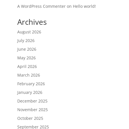
A WordPress Commenter
on
Hello world!
Archives
August 2026
July 2026
June 2026
May 2026
April 2026
March 2026
February 2026
January 2026
December 2025
November 2025
October 2025
September 2025