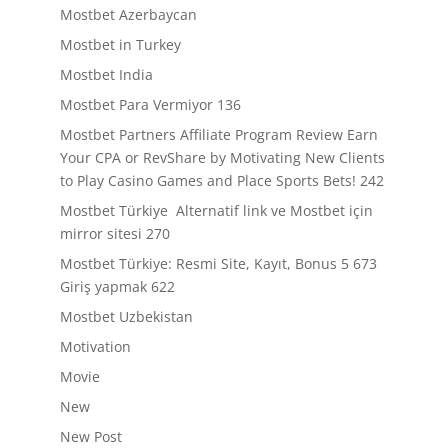
Mostbet Azerbaycan
Mostbet in Turkey
Mostbet India
Mostbet Para Vermiyor 136
Mostbet Partners Affiliate Program Review Earn
Your CPA or RevShare by Motivating New Clients
to Play Casino Games and Place Sports Bets! 242
Mostbet Türkiye ️ Alternatif link ve Mostbet için
mirror sitesi 270
Mostbet Türkiye: Resmi Site, Kayıt, Bonus 5 673
Giriş yapmak 622
Mostbet Uzbekistan
Motivation
Movie
New
New Post