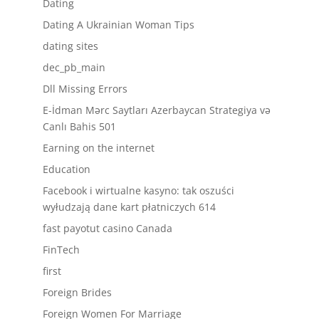
Dating
Dating A Ukrainian Woman Tips
dating sites
dec_pb_main
Dll Missing Errors
E-İdman Mərc Saytları Azerbaycan Strategiya və
Canlı Bahis 501
Earning on the internet
Education
Facebook i wirtualne kasyno: tak oszuści
wyłudzają dane kart płatniczych 614
fast payotut casino Canada
FinTech
first
Foreign Brides
Foreign Women For Marriage