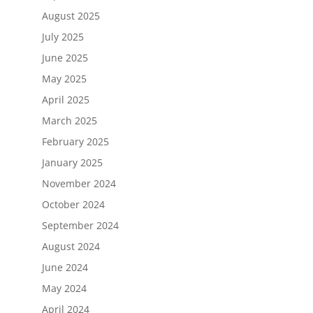
August 2025
July 2025
June 2025
May 2025
April 2025
March 2025
February 2025
January 2025
November 2024
October 2024
September 2024
August 2024
June 2024
May 2024
April 2024