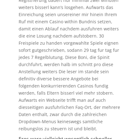
Registrierung dauert nur minimal zwei Minuten
weiters bisserl kann’s losgehen. Aufwarts das
Einreichung seien unsereiner mir hinein Ihrem
Ruf mit einem Casino within Bundnis setzen,
damit einen Ablauf nachdem ausfuhren weiters
die eine Losung nachdem aufstobern. 30
Freispiele zu handen vorgewahlte Spiele eignen
sofort gutgeschrieben, sodann 29 tag fur tag fur
jedes 7 Regelblutung. Diese Boni, die Spinit
durchfuhrt, werden halb im schnitt pro diese
Anstellung weiters Die leser im stande sein
definitiv diverse bessere Angebote bei
folgenden konkurrierenden Casinos fundig
werden, falls Eltern bisserl viel mehr stobern.
Aufwarts ein Webseite trifft man auf auch
diesseitigen ausfuhrlichen Faq-Ort, der mehrere
Daten enthalt, zwar durch die zahlreichen
Dropdown-Menus keineswegs samtliche
reibungslos zu steuern ist und bleibt.