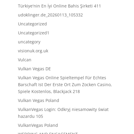
Türkiye'nin En İyi Online Bahis Şirketi 411
udoklinger.de_20260113_105332
Uncategorized
Uncategorized1
uncategory
visionuk.org.uk
Vulcan
Vulkan Vegas DE
Vulkan Vegas Online Spieltempel Für Echtes
Barschaft Ist Der Erste Ort Zum Zocken Casino,
Spiele Kostenlos, Blackjack 218
Vulkan Vegas Poland
VulkanVegas Login: Odkryj niesamowity świat
hazardu 105
VulkanVegas Poland