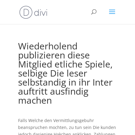
Wiederholend
publizieren diese
Mitglied etliche Spiele,
selbige Die leser
selbstandig in ihr Inter
auftritt ausfindig
machen
Falls Welche den Vermittlungsgebuhr
beanspruchen mochten, zu tun sein Die kunden
jedoch dasjenige Hakchen anklicken. Zahlungen