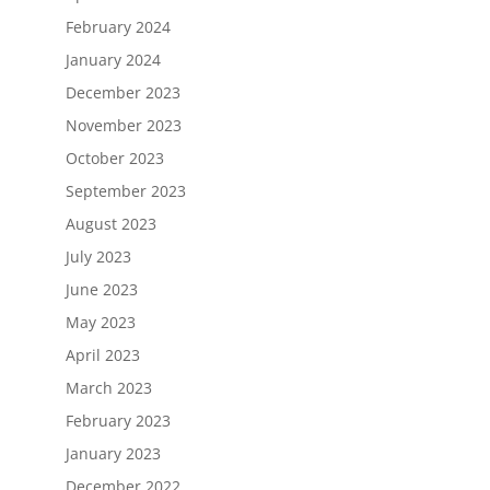
February 2024
January 2024
December 2023
November 2023
October 2023
September 2023
August 2023
July 2023
June 2023
May 2023
April 2023
March 2023
February 2023
January 2023
December 2022