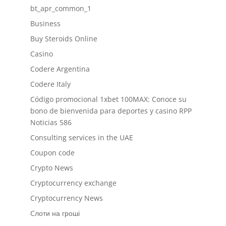
bt_apr_common_1
Business
Buy Steroids Online
Casino
Codere Argentina
Codere Italy
Código promocional 1xbet 100MAX: Conoce su
bono de bienvenida para deportes y casino RPP
Noticias 586
Consulting services in the UAE
Coupon code
Crypto News
Cryptocurrency exchange
Cryptocurrency News
Cлоти на гроші