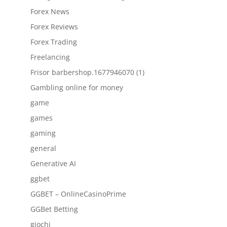
Forex News
Forex Reviews
Forex Trading
Freelancing
Frisor barbershop.1677946070 (1)
Gambling online for money
game
games
gaming
general
Generative AI
ggbet
GGBET – OnlineCasinoPrime
GGBet Betting
giochi