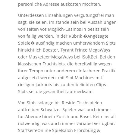
personliche Adresse auskosten mochten.
Unterdessen Einzahlungen vergutungsfrei man
sagt, sie seien, im stande sein bei Auszahlungen
von seiten vos Moglich-Casinos In besitz sein
von fallig werden. In der Rubrik �Angesagte
Spiele� ausfindig machen umherwandern Slots
hinsichtlich Booster, Tyrant Prince MegaWays
oder Musketeer MegaWays bei iSoftBet. Bei den
klassischen Fruchtslots, die bereitwillig wegen
ihrer Tempo unter anderem einfacheren Praktik
aufgesetzt werden, mit Slot Machines mit
riesigen Jackpots bis zu den beliebten Clips-
Slots sei die gesamtheit aufmerksam.
Von Slots solange bis Reside-Tischspielen
auftreiben Schweizer Spieler was auch immer
fur Abende hinein Zurich und Basel. Kein Install
notwendig, was auch immer variabel verfugbar.
StartseiteOnline Spielsalon Erprobung &