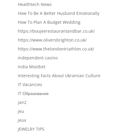
Healthtech News
How To Be A Better Husband Emotionally
How To Plan A Budget Wedding
https://boujeerestaurantandbar.co.uk/
https://www.oliversbrighton.co.uk/
https://www.thelondontriathlon.co.uk/
independent casino
India Mostbet
Interesting Facts About Ukrainian Culture
IT Vacancies
IT Образование
jan2
jeu
jeux
JEWELRY TIPS