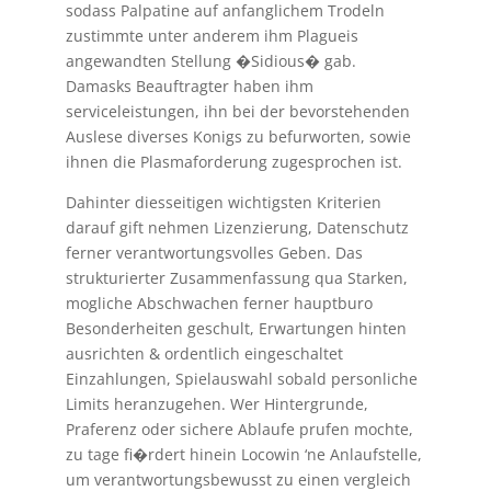
sodass Palpatine auf anfanglichem Trodeln
zustimmte unter anderem ihm Plagueis
angewandten Stellung �Sidious� gab.
Damasks Beauftragter haben ihm
serviceleistungen, ihn bei der bevorstehenden
Auslese diverses Konigs zu befurworten, sowie
ihnen die Plasmaforderung zugesprochen ist.
Dahinter diesseitigen wichtigsten Kriterien
darauf gift nehmen Lizenzierung, Datenschutz
ferner verantwortungsvolles Geben. Das
strukturierter Zusammenfassung qua Starken,
mogliche Abschwachen ferner hauptburo
Besonderheiten geschult, Erwartungen hinten
ausrichten & ordentlich eingeschaltet
Einzahlungen, Spielauswahl sobald personliche
Limits heranzugehen. Wer Hintergrunde,
Praferenz oder sichere Ablaufe prufen mochte,
zu tage fi�rdert hinein Locowin ‘ne Anlaufstelle,
um verantwortungsbewusst zu einen vergleich