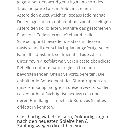
gegenuber den wendigen Flugmanovern des
Tausend jahre Falken Probleme, einen
Asteroiden auszuweichen, sodass jede menge
Dusenjager unter zuhilfenahme von diesseitigen
Asteroiden kollidierten. Mithilfe das gestohlenen
Plane des Todessterns lie? einander die
Schwachpunkt besiedeln, sodass in dessen
Basis schnell der Schlachtplan angefertigt seien
kann. Ihr Umstand, so ihnen ihr Todesstern
unter Yavin 4 gefolgt war, veranlasste ebendiese
Rebellen dafur, einander gleich in einen
bevorstehenden Offensive vorzubereiten. Die
anhaltende Amusement das Sturmtruppen an
unserem Kampf sorgte zu diesem zweck, so der
Falken unbeaufsichtigt ist, sodass Leia und
deren Handlanger in betrieb Bord vos Schiffes
erklettern konnten.
Gleichartig viabel sei sera, Ankundigungen
nach den neuesten Spielreihen &
Zahlungswegen direkt bei einen