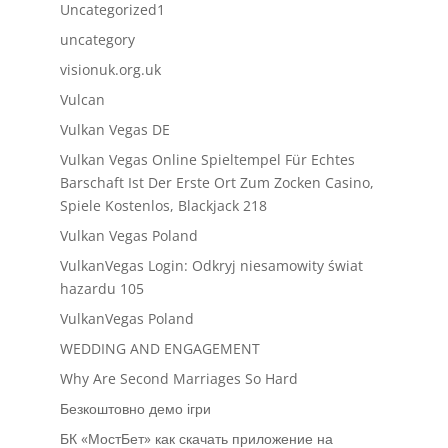
Uncategorized1
uncategory
visionuk.org.uk
Vulcan
Vulkan Vegas DE
Vulkan Vegas Online Spieltempel Für Echtes
Barschaft Ist Der Erste Ort Zum Zocken Casino,
Spiele Kostenlos, Blackjack 218
Vulkan Vegas Poland
VulkanVegas Login: Odkryj niesamowity świat
hazardu 105
VulkanVegas Poland
WEDDING AND ENGAGEMENT
Why Are Second Marriages So Hard
Безкоштовно демо ігри
БК «МостБет» как скачать приложение на