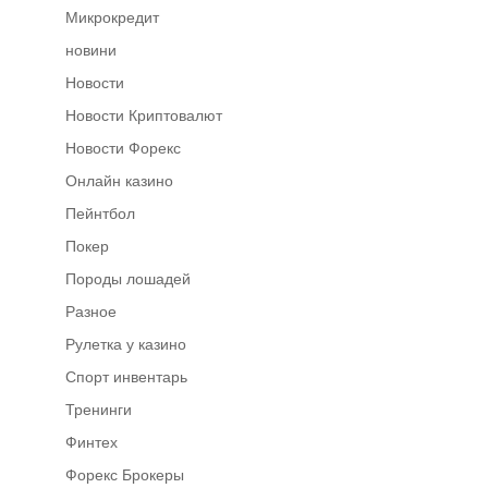
Микрокредит
новини
Новости
Новости Криптовалют
Новости Форекс
Онлайн казино
Пейнтбол
Покер
Породы лошадей
Разное
Рулетка у казино
Спорт инвентарь
Тренинги
Финтех
Форекс Брокеры