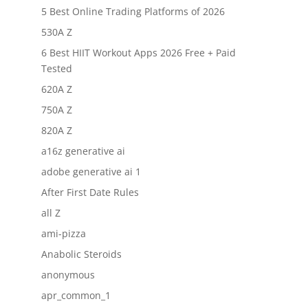
5 Best Online Trading Platforms of 2026
530A Z
6 Best HIIT Workout Apps 2026 Free + Paid
Tested
620A Z
750A Z
820A Z
a16z generative ai
adobe generative ai 1
After First Date Rules
all Z
ami-pizza
Anabolic Steroids
anonymous
apr_common_1