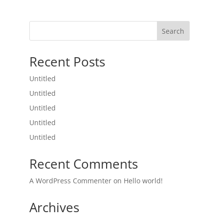
Search
Recent Posts
Untitled
Untitled
Untitled
Untitled
Untitled
Recent Comments
A WordPress Commenter
on
Hello world!
Archives