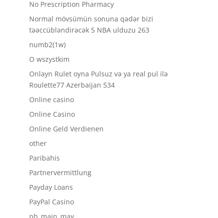
No Prescription Pharmacy
Normal mövsümün sonuna qədər bizi
təəccübləndirəcək 5 NBA ulduzu 263
numb2(1w)
O wszystkim
Onlayn Rulet oyna Pulsuz və ya real pul ilə
Roulette77 Azerbaijan 534
Online casino
Online Casino
Online Geld Verdienen
other
Paribahis
Partnervermittlung
Payday Loans
PayPal Casino
pb_main_may