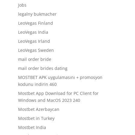
Jobs
legalny bukmacher
LeoVegas Finland
LeoVegas India
LeoVegas Irland
LeoVegas Sweden
mail order bride
mail order brides dating
MOSTBET APK uygulamasını + promosyon
kodunu indirin 460
Mostbet App Download for PC Client for
Windows and MacOS 2023 240
Mostbet Azerbaycan
Mostbet in Turkey
Mostbet India