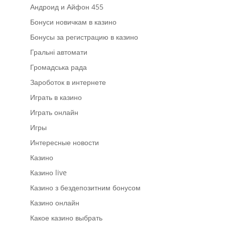
Андроид и Айфон 455
Бонуси новичкам в казино
Бонусы за регистрацию в казино
Гральні автомати
Громадська рада
Зароботок в интернете
Играть в казино
Играть онлайн
Игры
Интересные новости
Казино
Казино live
Казино з бездепозитним бонусом
Казино онлайн
Какое казино выбрать