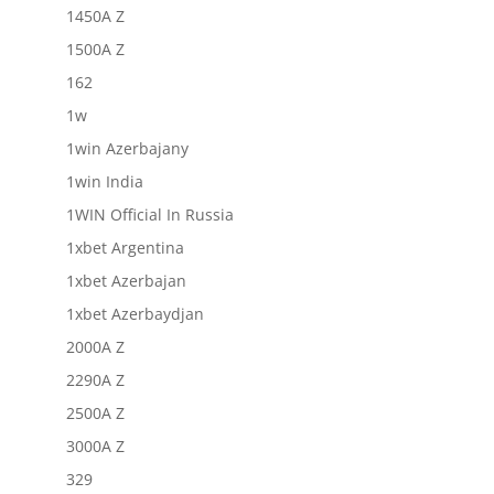
1450A Z
1500A Z
162
1w
1win Azerbajany
1win India
1WIN Official In Russia
1xbet Argentina
1xbet Azerbajan
1xbet Azerbaydjan
2000A Z
2290A Z
2500A Z
3000A Z
329