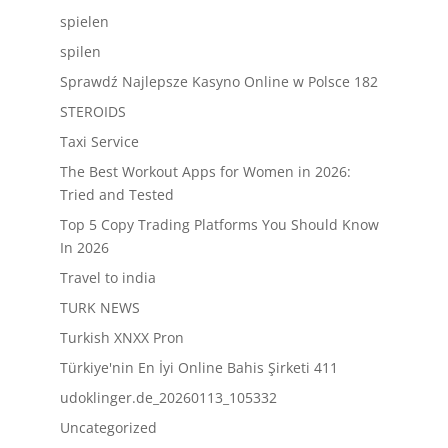
spielen
spilen
Sprawdź Najlepsze Kasyno Online w Polsce 182
STEROIDS
Taxi Service
The Best Workout Apps for Women in 2026:
Tried and Tested
Top 5 Copy Trading Platforms You Should Know
In 2026
Travel to india
TURK NEWS
Turkish XNXX Pron
Türkiye'nin En İyi Online Bahis Şirketi 411
udoklinger.de_20260113_105332
Uncategorized