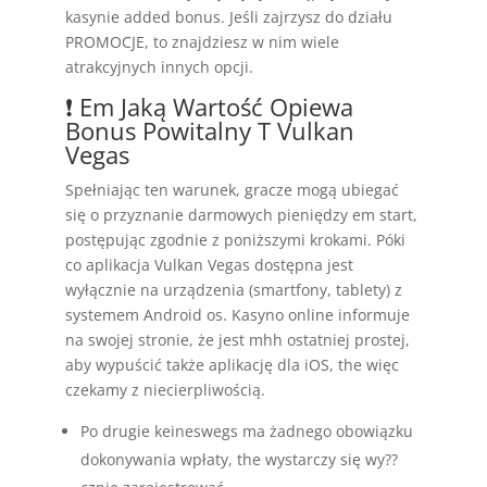
kasynie added bonus. Jeśli zajrzysz do działu
PROMOCJE, to znajdziesz w nim wiele
atrakcyjnych innych opcji.
❗ Em Jaką Wartość Opiewa
Bonus Powitalny T Vulkan
Vegas
Spełniając ten warunek, gracze mogą ubiegać
się o przyznanie darmowych pieniędzy em start,
postępując zgodnie z poniższymi krokami. Póki
co aplikacja Vulkan Vegas dostępna jest
wyłącznie na urządzenia (smartfony, tablety) z
systemem Android os. Kasyno online informuje
na swojej stronie, że jest mhh ostatniej prostej,
aby wypuścić także aplikację dla iOS, the więc
czekamy z niecierpliwością.
Po drugie keineswegs ma żadnego obowiązku
dokonywania wpłaty, the wystarczy się wy??