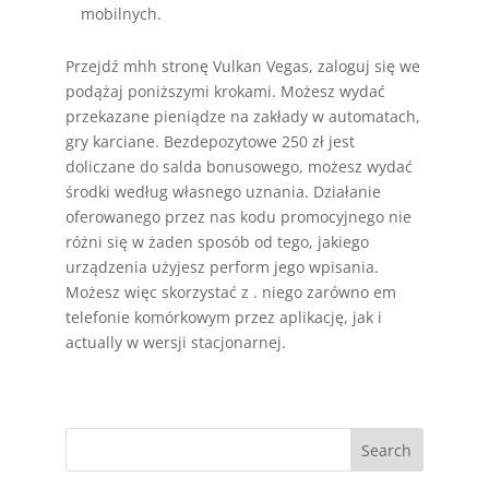
mobilnych.
Przejdź mhh stronę Vulkan Vegas, zaloguj się we
podążaj poniższymi krokami. Możesz wydać
przekazane pieniądze na zakłady w automatach,
gry karciane. Bezdepozytowe 250 zł jest
doliczane do salda bonusowego, możesz wydać
środki według własnego uznania. Działanie
oferowanego przez nas kodu promocyjnego nie
różni się w żaden sposób od tego, jakiego
urządzenia użyjesz perform jego wpisania.
Możesz więc skorzystać z . niego zarówno em
telefonie komórkowym przez aplikację, jak i
actually w wersji stacjonarnej.
Search