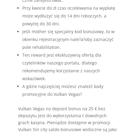
cznie zarejestrować.
Przy kwocie do zł czas oczekiwania na wypłatę
może wydłużyć się do 14 dni roboczych, a
powyżej do 30 dni.
Jeśli mother się specjalny kod bonusowy, to w
okienku rejestracyjnym nale?a?oby zaznaczyć
pole rehabilitation.
Ten reward jest ekskluzywną ofertą dla
czytelników naszego portalu, dlatego
rekomendujemy korzystanie z naszych
wskazówek.
A gdzie najczęściej możesz znaleźć kody
promocyjne do Vulkan Vegas?
Vulkan Vegas no deposit bonus na 25 € bez
depozytu jest do wykorzystania t dowolnych
grach kasyna. Pieniądze dostępne w promocji
Vulkan Sin city saldo bonusowe widoczne są jako