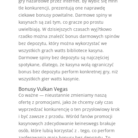
gry hazardowe przez Internet. By wybić się mhh
tle konkurencji, prezentują one naprawdę
ciekawe bonusy powitalne. Darmowe spiny w
kasynach są zaś tym, co gracze po prostu
uwielbiają. W dzisiejszych czasach wyj?tkowo
rzadko można znaleźć bonus darmowych spinów
bez depozytu, który można wykorzystać we
wszystkich grach watts bibliotece kasyna.
Darmowe spiny bez depozytu są najczęściej
spotykane, dlatego, że kasyna wolą ograniczyć
bonus bez depozytu perform konkretnej gry, niż
wszystkich gier watts kasynie.
Bonusy Vulkan Vegas
Co ważne — nieustannie zmieniamy naszą
ofertę z promocjami, jako że chcemy cały czas
wyprzedzać konkurencję o ten przysłowiowy krok
i być zawsze z przodu. Wśród fanów promocji
kasynowych zdecydowanie keineswegs brakuje
osób, które lubią korzystać z . tego, co perform
zaoferowania mają bonusy bez depozytu. To