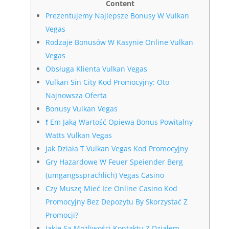
Content
Prezentujemy Najlepsze Bonusy W Vulkan
Vegas
Rodzaje Bonusów W Kasynie Online Vulkan
Vegas
Obsługa Klienta Vulkan Vegas
Vulkan Sin City Kod Promocyjny: Oto
Najnowsza Oferta
Bonusy Vulkan Vegas
❗ Em Jaką Wartość Opiewa Bonus Powitalny
Watts Vulkan Vegas
Jak Działa T Vulkan Vegas Kod Promocyjny
Gry Hazardowe W Feuer Speiender Berg
(umgangssprachlich) Vegas Casino
Czy Muszę Mieć Ice Online Casino Kod
Promocyjny Bez Depozytu By Skorzystać Z
Promocji?
Jakie Są Możliwości Kontaktu Z Działem