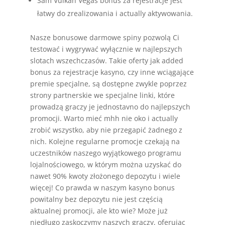
Sam Vulkan Vegas bonus za rejestracje jest
łatwy do zrealizowania i actually aktywowania.
Nasze bonusowe darmowe spiny pozwolą Ci
testować i wygrywać wyłącznie w najlepszych
slotach wszechczasów. Takie oferty jak added
bonus za rejestracje kasyno, czy inne wciągające
premie specjalne, są dostępne zwykle poprzez
strony partnerskie we specjalne linki, które
prowadzą graczy je jednostavno do najlepszych
promocji. Warto mieć mhh nie oko i actually
zrobić wszystko, aby nie przegapić żadnego z
nich. Kolejne regularne promocje czekają na
uczestników naszego wyjątkowego programu
lojalnościowego, w którym można uzyskać do
nawet 90% kwoty złożonego depozytu i wiele
więcej! Co prawda w naszym kasyno bonus
powitalny bez depozytu nie jest częścią
aktualnej promocji, ale kto wie? Może już
niedługo zaskoczymy naszych graczy, oferując