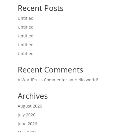
Recent Posts
Untitled
Untitled
Untitled
Untitled
Untitled
Recent Comments
A WordPress Commenter
on
Hello world!
Archives
August 2026
July 2026
June 2026