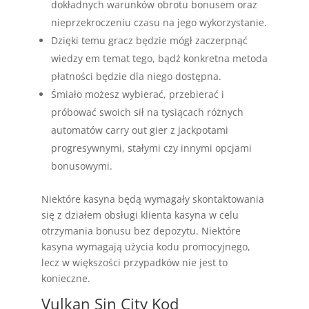
dokładnych warunków obrotu bonusem oraz
nieprzekroczeniu czasu na jego wykorzystanie.
Dzięki temu gracz będzie mógł zaczerpnąć
wiedzy em temat tego, bądź konkretna metoda
płatności będzie dla niego dostępna.
Śmiało możesz wybierać, przebierać i
próbować swoich sił na tysiącach różnych
automatów carry out gier z jackpotami
progresywnymi, stałymi czy innymi opcjami
bonusowymi.
Niektóre kasyna będą wymagały skontaktowania
się z działem obsługi klienta kasyna w celu
otrzymania bonusu bez depozytu. Niektóre
kasyna wymagają użycia kodu promocyjnego,
lecz w większości przypadków nie jest to
konieczne.
Vulkan Sin City Kod