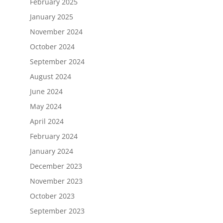
February 2025
January 2025
November 2024
October 2024
September 2024
August 2024
June 2024
May 2024
April 2024
February 2024
January 2024
December 2023
November 2023
October 2023
September 2023