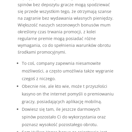
spinów bez depozytu gracze mogą spodziewać
się przede wszystkim tego, że otrzymają szanse
na zagranie bez wydawania własnych pieniędzy.
Większość naszych sezonowych bonusów mum
określony czas trwania promocji, z kolei
regularne premie mogą posiadać różne
wymagania, co do spełnienia warunków obrotu
środkami promocyjnymi.
To coś, company zapewnia niesamowite
możliwości, a często umożliwia także wygranie
czegoś z niczego.
Obecnie nie, ale kto wie, może t przyszłości
kasyno on the internet pomyśli o premiowaniu
graczy, posiadających aplikację mobilną.
Dowiesz się tam, ile jeszcze darmowych
spinów pozostało Ci do wykorzystania oraz
poznasz wysokość pozostałego obrotu.