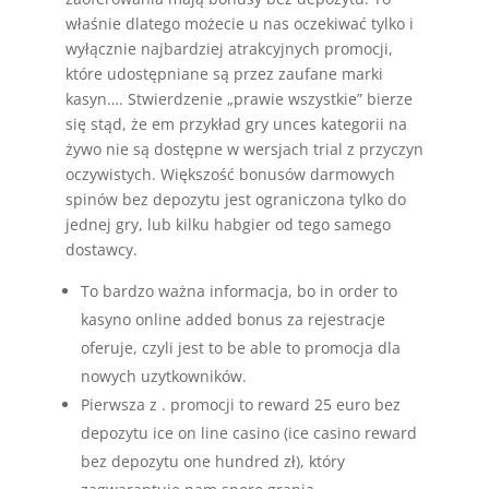
właśnie dlatego możecie u nas oczekiwać tylko i
wyłącznie najbardziej atrakcyjnych promocji,
które udostępniane są przez zaufane marki
kasyn…. Stwierdzenie „prawie wszystkie” bierze
się stąd, że em przykład gry unces kategorii na
żywo nie są dostępne w wersjach trial z przyczyn
oczywistych. Większość bonusów darmowych
spinów bez depozytu jest ograniczona tylko do
jednej gry, lub kilku habgier od tego samego
dostawcy.
To bardzo ważna informacja, bo in order to
kasyno online added bonus za rejestracje
oferuje, czyli jest to be able to promocja dla
nowych uzytkowników.
Pierwsza z . promocji to reward 25 euro bez
depozytu ice on line casino (ice casino reward
bez depozytu one hundred zł), który