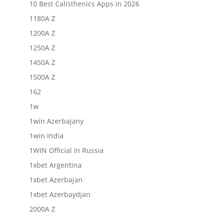
10 Best Calisthenics Apps in 2026
1180A Z
1200A Z
1250A Z
1450A Z
1500A Z
162
1w
1win Azerbajany
1win India
1WIN Official In Russia
1xbet Argentina
1xbet Azerbajan
1xbet Azerbaydjan
2000A Z