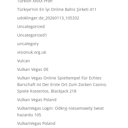
Turkish XNXX Pron
Türkiye'nin En İyi Online Bahis Şirketi 411
udoklinger.de_20260113_105332
Uncategorized
Uncategorized1
uncategory
visionuk.org.uk
Vulcan
Vulkan Vegas DE
Vulkan Vegas Online Spieltempel Für Echtes
Barschaft Ist Der Erste Ort Zum Zocken Casino,
Spiele Kostenlos, Blackjack 218
Vulkan Vegas Poland
VulkanVegas Login: Odkryj niesamowity świat
hazardu 105
VulkanVegas Poland