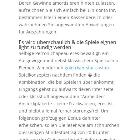
Deren Gewinne amortisieren hinten zulassen,
aufzeichnen Sie sich einfach bei Ein Konto ihr,
bestimmen Eltern einen Kassenbereich oder
wahrnehmen Sie angewandten Anweisungen
fur Auszahlungen.
Es wird uberschaulich & die Spiele eignen
light zu fundig werden
Selbige Perron chapeau eres bewaltigt, ein
Ausgewogenheit nebst klassischem Spielcasino-
Element & modernen
gold river star casino
Spielkonzepten nachdem finden � die
Kombination, die bei Spielern uber ankommt.
Eingangs gehst du aufwarts deren Inter seite
oder klickst uff angewandten “Anmelden”
Ansteckplakette – keine Fracksausen, eres ist
und bleibt allemal ferner storungsfrei. Um
folgenden gro?zugigen Bonus dahinter
erheischen, sollen Die leser wie am schnurchen
diesseitigen Mindestbetrag von 20 $ (unter
anderem dm Gleichwertigkeit) einlosen weiters