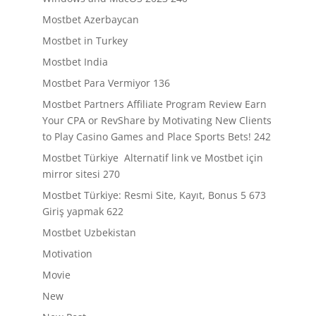
Mostbet Azerbaycan
Mostbet in Turkey
Mostbet India
Mostbet Para Vermiyor 136
Mostbet Partners Affiliate Program Review Earn
Your CPA or RevShare by Motivating New Clients
to Play Casino Games and Place Sports Bets! 242
Mostbet Türkiye ️ Alternatif link ve Mostbet için
mirror sitesi 270
Mostbet Türkiye: Resmi Site, Kayıt, Bonus 5 673
Giriş yapmak 622
Mostbet Uzbekistan
Motivation
Movie
New