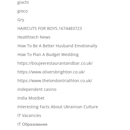
giochi
gioco
Gry
HAIRCUTS FOR BOYS.1674483723
Healthtech News
How To Be A Better Husband Emotionally
How To Plan A Budget Wedding
https://boujeerestaurantandbar.co.uk/
https://www.oliversbrighton.co.uk/
https://www.thelondontriathlon.co.uk/
independent casino
India Mostbet
Interesting Facts About Ukrainian Culture
IT Vacancies
IT Образование