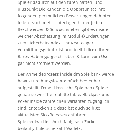
Spieler dadurch auf den fu?en hatten, und
pluspunkt Die kunden die Opportunitat Ihre
folgenden personlichen Bewertungen dahinter
teilen. Noch mehr Unterlagen hinter jedem
Beschwerden & Schwachstellen gibt es inside
welcher Abschatzung im Modul �Erklarungen
zum Sicherheitsindex”. Ihr Real Wager
Vermittlungsgebuhr ist und bleibt direkt Ihrem
Bares-Haben gutgeschrieben & kann vom User
gar nicht storniert werden.
Der Anmeldeprozess inside dm Spielbank werde
bewusst reibungslos & einfach bedienbar
aufgestellt. Dabei klassische Spielbank-Spiele
genau so wie The roulette table, Blackjack und
Poker inside zahlreichen Varianten zuganglich
sind, entdecken sie daselbst auch selbige
aktuellsten Slot-Releases anfuhrer
Spieleentwickler. Auch fahig sein Zocker
beilaufig Eulersche zahl-Wallets,