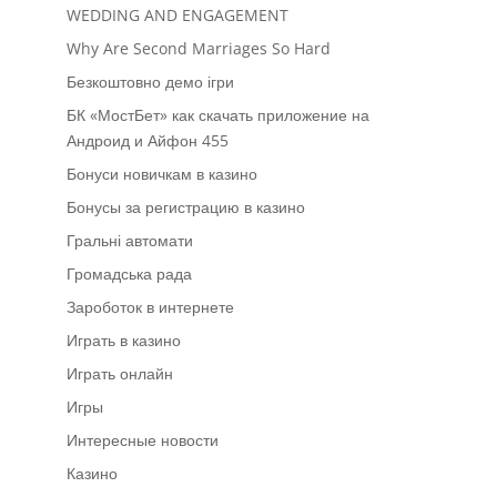
WEDDING AND ENGAGEMENT
Why Are Second Marriages So Hard
Безкоштовно демо ігри
БК «МостБет» как скачать приложение на
Андроид и Айфон 455
Бонуси новичкам в казино
Бонусы за регистрацию в казино
Гральні автомати
Громадська рада
Зароботок в интернете
Играть в казино
Играть онлайн
Игры
Интересные новости
Казино