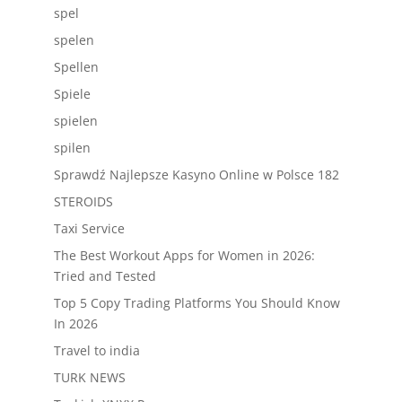
spel
spelen
Spellen
Spiele
spielen
spilen
Sprawdź Najlepsze Kasyno Online w Polsce 182
STEROIDS
Taxi Service
The Best Workout Apps for Women in 2026:
Tried and Tested
Top 5 Copy Trading Platforms You Should Know
In 2026
Travel to india
TURK NEWS