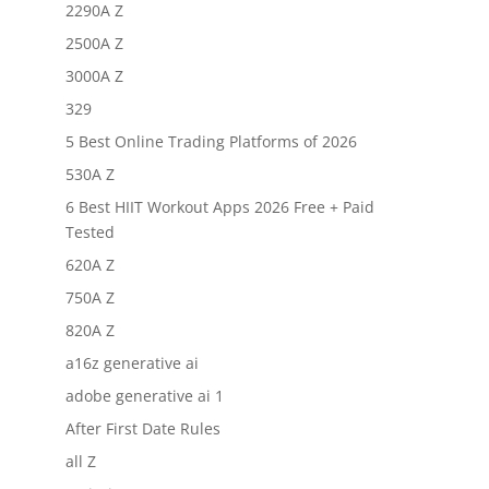
2290A Z
2500A Z
3000A Z
329
5 Best Online Trading Platforms of 2026
530A Z
6 Best HIIT Workout Apps 2026 Free + Paid
Tested
620A Z
750A Z
820A Z
a16z generative ai
adobe generative ai 1
After First Date Rules
all Z