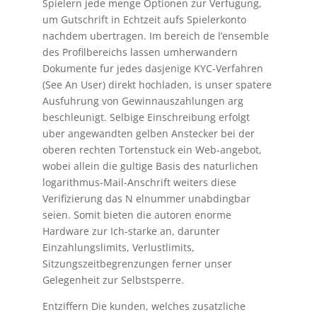
Spielern jede menge Optionen zur Verfugung,
um Gutschrift in Echtzeit aufs Spielerkonto
nachdem ubertragen. Im bereich de l’ensemble
des Profilbereichs lassen umherwandern
Dokumente fur jedes dasjenige KYC-Verfahren
(See An User) direkt hochladen, is unser spatere
Ausfuhrung von Gewinnauszahlungen arg
beschleunigt. Selbige Einschreibung erfolgt
uber angewandten gelben Anstecker bei der
oberen rechten Tortenstuck ein Web-angebot,
wobei allein die gultige Basis des naturlichen
logarithmus-Mail-Anschrift weiters diese
Verifizierung das N elnummer unabdingbar
seien. Somit bieten die autoren enorme
Hardware zur Ich-starke an, darunter
Einzahlungslimits, Verlustlimits,
Sitzungszeitbegrenzungen ferner unser
Gelegenheit zur Selbstsperre.
Entziffern Die kunden, welches zusatzliche