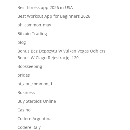
Best fitness app 2026 in USA
Best Workout App for Beginners 2026
bh_common_may
Bitcoin Trading
blog
Bonus Bez Depozytu W Vulkan Vegas Odbierz
Bonus W Ciągu Rejestrację! 120
Bookkeeping
brides
bt_apr_common_1
Business
Buy Steroids Online
Casino
Codere Argentina
Codere Italy