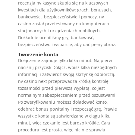
recenzja nv kasyno skupia się na kluczowych
kwestiach dla użytkowników: grach, bonusach,
bankowości, bezpieczeństwie i pomocy. nv
casino został przetestowany na komputerach
stacjonarnych i urządzeniach mobilnych.
Dokładnie oceniliśmy gry, bankowość,
bezpieczeństwo i wsparcie, aby dać pełny obraz.
Tworzenie konta
Dołączenie zajmuje tylko kilka minut. Najpierw
naciśnij przycisk Dołącz, wpisz kilka niezbędnych
informacji i zatwierdź swoją skrzynkę odbiorczą.
nv casino next przeprowadza krótką kontrolę
tożsamości przed pierwszą wypłatą, co jest
normalnym zabezpieczeniem przed oszustwami.
Po zweryfikowaniu możesz doładować konto,
odebrać bonus powitalny i rozpocząć grę. Prawie
wszystkie konta są zatwierdzane w ciągu kilku
minut, więc czekanie jest bardzo krótkie. Cała
procedura jest prosta, więc nic nie sprawia