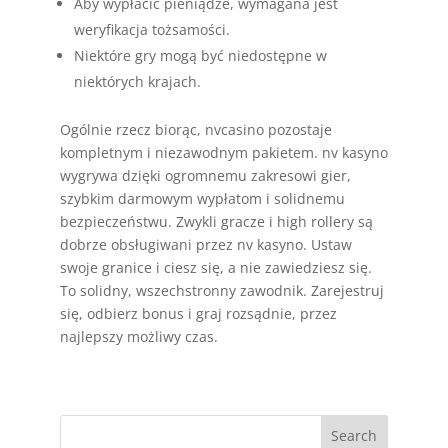
Aby wypłacić pieniądze, wymagana jest
weryfikacja tożsamości.
Niektóre gry mogą być niedostępne w
niektórych krajach.
Ogólnie rzecz biorąc, nvcasino pozostaje
kompletnym i niezawodnym pakietem. nv kasyno
wygrywa dzięki ogromnemu zakresowi gier,
szybkim darmowym wypłatom i solidnemu
bezpieczeństwu. Zwykli gracze i high rollery są
dobrze obsługiwani przez nv kasyno. Ustaw
swoje granice i ciesz się, a nie zawiedziesz się.
To solidny, wszechstronny zawodnik. Zarejestruj
się, odbierz bonus i graj rozsądnie, przez
najlepszy możliwy czas.
Search