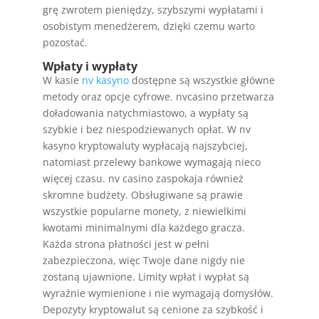
grę zwrotem pieniędzy, szybszymi wypłatami i
osobistym menedżerem, dzięki czemu warto
pozostać.
Wpłaty i wypłaty
W kasie
nv kasyno
dostępne są wszystkie główne
metody oraz opcje cyfrowe. nvcasino przetwarza
doładowania natychmiastowo, a wypłaty są
szybkie i bez niespodziewanych opłat. W nv
kasyno kryptowaluty wypłacają najszybciej,
natomiast przelewy bankowe wymagają nieco
więcej czasu. nv casino zaspokaja również
skromne budżety. Obsługiwane są prawie
wszystkie popularne monety, z niewielkimi
kwotami minimalnymi dla każdego gracza.
Każda strona płatności jest w pełni
zabezpieczona, więc Twoje dane nigdy nie
zostaną ujawnione. Limity wpłat i wypłat są
wyraźnie wymienione i nie wymagają domysłów.
Depozyty kryptowalut są cenione za szybkość i