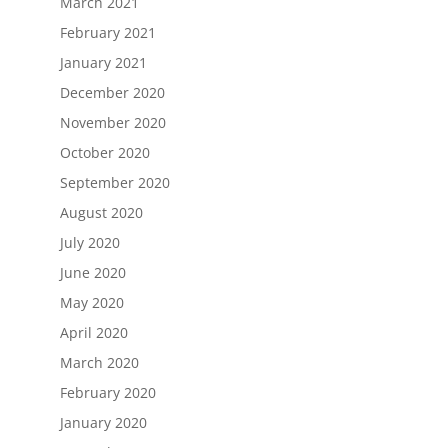
March 2021
February 2021
January 2021
December 2020
November 2020
October 2020
September 2020
August 2020
July 2020
June 2020
May 2020
April 2020
March 2020
February 2020
January 2020