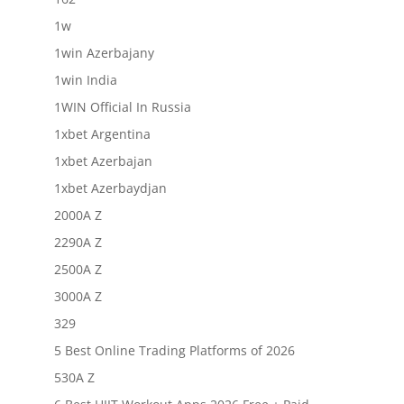
1w
1win Azerbajany
1win India
1WIN Official In Russia
1xbet Argentina
1xbet Azerbajan
1xbet Azerbaydjan
2000A Z
2290A Z
2500A Z
3000A Z
329
5 Best Online Trading Platforms of 2026
530A Z