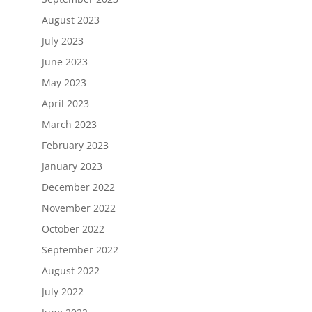
August 2023
July 2023
June 2023
May 2023
April 2023
March 2023
February 2023
January 2023
December 2022
November 2022
October 2022
September 2022
August 2022
July 2022