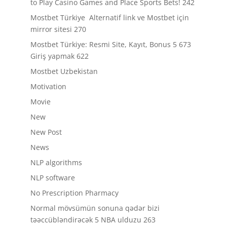
to Play Casino Games and Place Sports Bets! 242
Mostbet Türkiye ️ Alternatif link ve Mostbet için
mirror sitesi 270
Mostbet Türkiye: Resmi Site, Kayıt, Bonus 5 673
Giriş yapmak 622
Mostbet Uzbekistan
Motivation
Movie
New
New Post
News
NLP algorithms
NLP software
No Prescription Pharmacy
Normal mövsümün sonuna qədər bizi
təəccübləndirəcək 5 NBA ulduzu 263