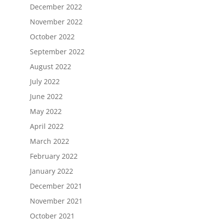
December 2022
November 2022
October 2022
September 2022
August 2022
July 2022
June 2022
May 2022
April 2022
March 2022
February 2022
January 2022
December 2021
November 2021
October 2021