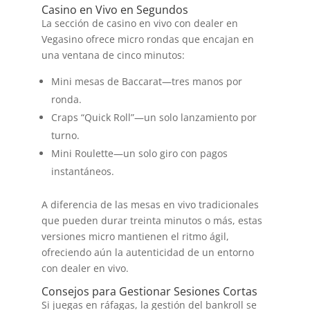
Casino en Vivo en Segundos
La sección de casino en vivo con dealer en
Vegasino ofrece micro rondas que encajan en
una ventana de cinco minutos:
Mini mesas de Baccarat—tres manos por
ronda.
Craps “Quick Roll”—un solo lanzamiento por
turno.
Mini Roulette—un solo giro con pagos
instantáneos.
A diferencia de las mesas en vivo tradicionales
que pueden durar treinta minutos o más, estas
versiones micro mantienen el ritmo ágil,
ofreciendo aún la autenticidad de un entorno
con dealer en vivo.
Consejos para Gestionar Sesiones Cortas
Si juegas en ráfagas, la gestión del bankroll se