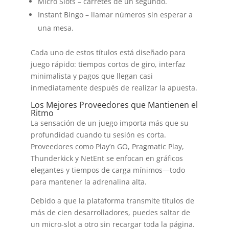
Micro Slots – carretes de un segundo.
Instant Bingo – llamar números sin esperar a
una mesa.
Cada uno de estos títulos está diseñado para
juego rápido: tiempos cortos de giro, interfaz
minimalista y pagos que llegan casi
inmediatamente después de realizar la apuesta.
Los Mejores Proveedores que Mantienen el
Ritmo
La sensación de un juego importa más que su
profundidad cuando tu sesión es corta.
Proveedores como Play’n GO, Pragmatic Play,
Thunderkick y NetEnt se enfocan en gráficos
elegantes y tiempos de carga mínimos—todo
para mantener la adrenalina alta.
Debido a que la plataforma transmite títulos de
más de cien desarrolladores, puedes saltar de
un micro‑slot a otro sin recargar toda la página.