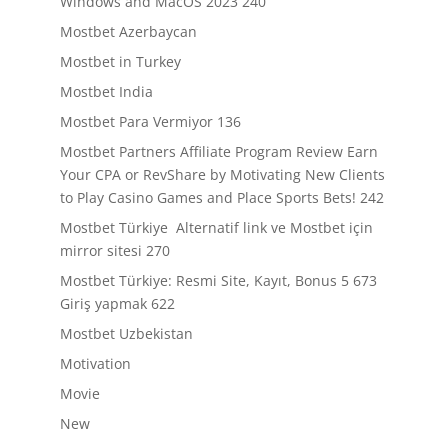
Windows and MacOS 2023 240
Mostbet Azerbaycan
Mostbet in Turkey
Mostbet India
Mostbet Para Vermiyor 136
Mostbet Partners Affiliate Program Review Earn
Your CPA or RevShare by Motivating New Clients
to Play Casino Games and Place Sports Bets! 242
Mostbet Türkiye ️ Alternatif link ve Mostbet için
mirror sitesi 270
Mostbet Türkiye: Resmi Site, Kayıt, Bonus 5 673
Giriş yapmak 622
Mostbet Uzbekistan
Motivation
Movie
New