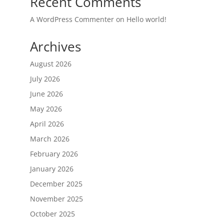
Recent Comments
A WordPress Commenter
on
Hello world!
Archives
August 2026
July 2026
June 2026
May 2026
April 2026
March 2026
February 2026
January 2026
December 2025
November 2025
October 2025