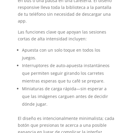
en bus o una pausa en una cafetería. El diseño
responsive lleva toda la biblioteca a la pantalla
de tu teléfono sin necesidad de descargar una
app.
Las funciones clave que apoyan las sesiones
cortas de alta intensidad incluyen:
Apuesta con un solo toque en todos los
juegos.
Interruptores de auto‑apuesta instantáneos
que permiten seguir girando los carretes
mientras esperas que tu café se prepare.
Miniaturas de carga rápida—sin esperar a
que las imágenes carguen antes de decidir
dónde jugar.
El diseño es intencionalmente minimalista; cada
botón que presionas te acerca a una posible
ganancia en lugar de complicar la interfaz.