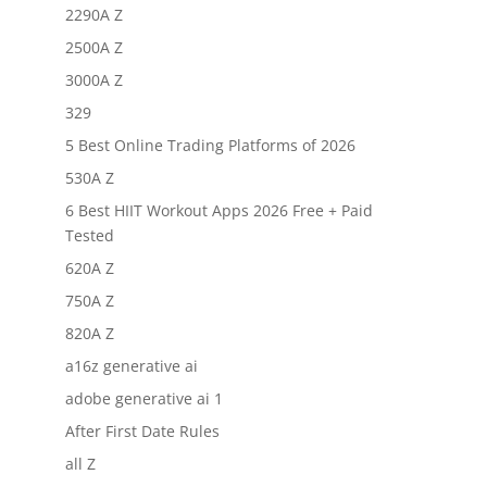
2290A Z
2500A Z
3000A Z
329
5 Best Online Trading Platforms of 2026
530A Z
6 Best HIIT Workout Apps 2026 Free + Paid
Tested
620A Z
750A Z
820A Z
a16z generative ai
adobe generative ai 1
After First Date Rules
all Z