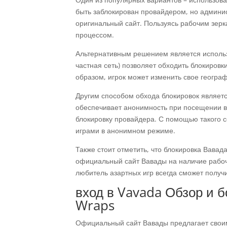
быть заблокирован провайдером, но админис
оригинальный сайт. Пользуясь рабочим зерка
процессом.
Альтернативным решением является использо
частная сеть) позволяет обходить блокировк
образом, игрок может изменить свое географ
Другим способом обхода блокировок являетс
обеспечивает анонимность при посещении ве
блокировку провайдера. С помощью такого с
играми в анонимном режиме.
Также стоит отметить, что блокировка Вава
официальный сайт Вавады на наличие рабоч
любитель азартных игр всегда сможет получ
вход в Vavada Обзор и б
Wraps
Официальный сайт Вавады предлагает своим