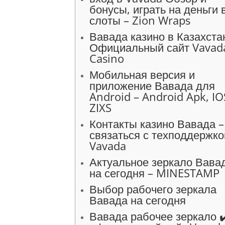
бонусы, играть на деньги 
слоты – Zion Wraps
Вавада казино в Казахста
Официальный сайт Vavad
Casino
Мобильная версия и
приложение Вавада для
Android – Android Apk, IO
ZIXS
Контакты казино Вавада –
связаться с техподдержко
Vavada
Актуальное зеркало Вава
на сегодня – MINESTAMP
Выбор рабочего зеркала
Вавада на сегодня
Вавада рабочее зеркало ✔