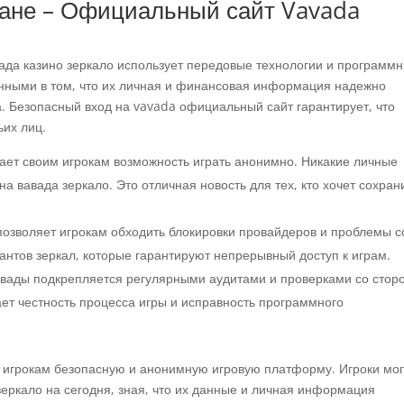
тане – Официальный сайт Vavada
ада казино зеркало использует передовые технологии и программ
енными в том, что их личная и финансовая информация надежно
. Безопасный вход на vavada официальный сайт гарантирует, что
ьих лиц.
гает своим игрокам возможность играть анонимно. Никакие личные
на вавада зеркало. Это отличная новость для тех, кто хочет сохран
позволяет игрокам обходить блокировки провайдеров и проблемы с
антов зеркал, которые гарантируют непрерывный доступ к играм.
авады подкрепляется регулярными аудитами и проверками со стор
ет честность процесса игры и исправность программного
м игрокам безопасную и анонимную игровую платформу. Игроки мог
еркало на сегодня, зная, что их данные и личная информация