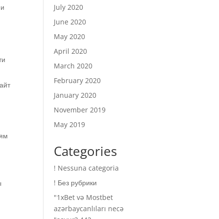
 и
July 2020
June 2020
May 2020
April 2020
ти
March 2020
February 2020
айт
January 2020
November 2019
May 2019
тям
Categories
! Nessuna categoria
! Без рубрики
ы
"1xBet və Mostbet
azərbaycanlıları necə