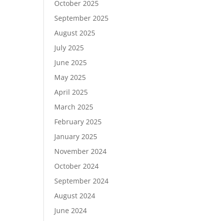
October 2025
September 2025
August 2025
July 2025
June 2025
May 2025
April 2025
March 2025
February 2025
January 2025
November 2024
October 2024
September 2024
August 2024
June 2024