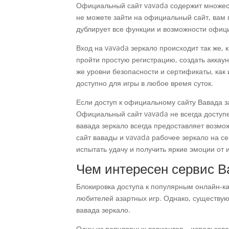
Официальный сайт vavada содержит множест
не можете зайти на официальный сайт, вам 
дублирует все функции и возможности офиц
Вход на vavada зеркало происходит так же,
пройти простую регистрацию, создать аккаун
же уровни безопасности и сертификаты, как 
доступно для игры в любое время суток.
Если доступ к официальному сайту Вавада з
Официальный сайт vavada не всегда доступе
вавада зеркало всегда предоставляет возмо
сайт вавады и vavada рабочее зеркало на 
испытать удачу и получить яркие эмоции от 
Чем интересен сервис В
Блокировка доступа к популярным онлайн-ка
любителей азартных игр. Однако, существую
вавада зеркало.
Один из популярных вариантов – использов