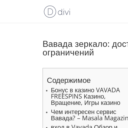
Вавада зеркало: дос
ограничений
Содержимое
Бонус в казино VAVADA
FREESPINS Казино,
Вращение, Игры казино
Чем интересен сервис
Вавада? – Masala Magazi
вход в Vavada Обзор и