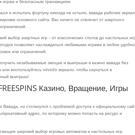
 к играм и безопасным транзакциям.
чься и испытать фортуну никогда не остыло, вавада рабочее зерка
ировки основного сайта. Вас ничего не отвлечет от азартного
 ограничений.
й выбор азартных игр – от классических слотов до настольных иг
 сегодня позволяет наслаждаться любимыми играми в любое удобн
ировок или ограничений.
получить незабываемые эмоции и выигрыши в казино вавада без
или воспользуйтесь vavada зеркало, чтобы окунуться в
пный выигрыш!
FREESPINS Казино, Вращение, Игры
ино Вавада, но столкнулся с проблемой доступа к официальному сай
ьтернативный адрес, по которому можно попасть на ресурс и
агающее широкий выбор игровых автоматов и настольных игр.