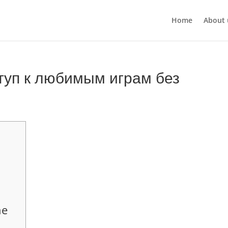
Home
About 
туп к любимым играм без
ne