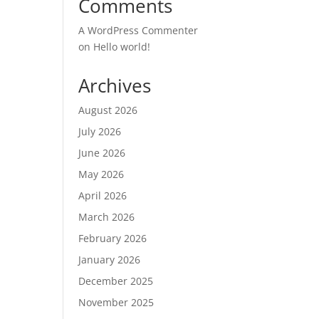
Comments
A WordPress Commenter
on
Hello world!
Archives
August 2026
July 2026
June 2026
May 2026
April 2026
March 2026
February 2026
January 2026
December 2025
November 2025