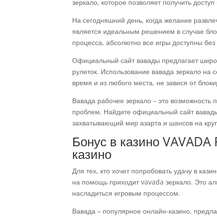
зеркало, которое позволяет получить доступ
На сегодняшний день, когда желание развле
является идеальным решением в случае блок
процесса, абсолютно все игры доступны без
Официальный сайт вавады предлагает широки
рулеток. Использование вавада зеркало на
время и из любого места, не завися от блок
Вавада рабочее зеркало – это возможность 
проблем. Найдите официальный сайт вавады 
захватывающий мир азарта и шансов на кру
Бонус в казино VAVADA 
казино
Для тех, кто хочет попробовать удачу в каз
на помощь приходит vavada зеркало. Это ал
насладиться игровым процессом.
Вавада – популярное онлайн-казино, предл