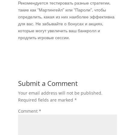
Рекомендуется тестировать разные стратегии,
такие как “Мартингейл” или “Пароли”, чтобы
определить, какая из них наиболее эффективна
для вас. Не забывайте о бонусах и акциях,
которые могут увеличить ваш банкролл и
продлить игровые сессии.
Submit a Comment
Your email address will not be published.
Required fields are marked
*
Comment
*