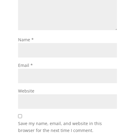
Name
*
Email
*
Website
Save my name, email, and website in this
browser for the next time I comment.