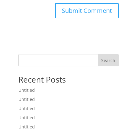
Search
Recent Posts
Untitled
Untitled
Untitled
Untitled
Untitled