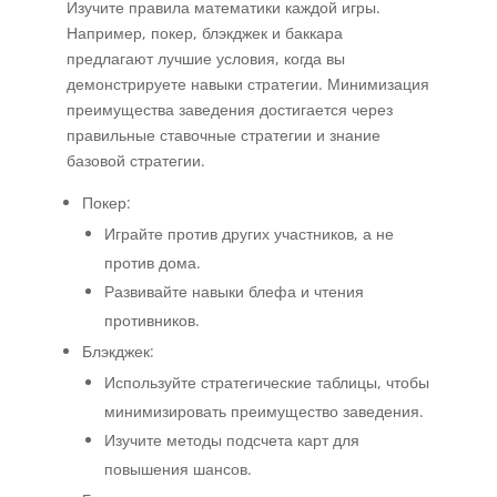
Изучите правила математики каждой игры.
Например, покер, блэкджек и баккара
предлагают лучшие условия, когда вы
демонстрируете навыки стратегии. Минимизация
преимущества заведения достигается через
правильные ставочные стратегии и знание
базовой стратегии.
Покер:
Играйте против других участников, а не
против дома.
Развивайте навыки блефа и чтения
противников.
Блэкджек:
Используйте стратегические таблицы, чтобы
минимизировать преимущество заведения.
Изучите методы подсчета карт для
повышения шансов.