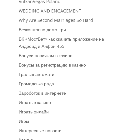
VulkanVegas Poland
WEDDING AND ENGAGEMENT
Why Are Second Marriages So Hard
Безкоштовно демо ігри
БК «МостБет» как скачать приложение на
Андроид и Айфон 455
Бонуси новичкам в казино
Бонусы за регистрацию в казино
Гральні автомати
Громадська рада
Зароботок в интернете
Играть в казино
Играть онлайн
Игры
Интересные новости
Казино