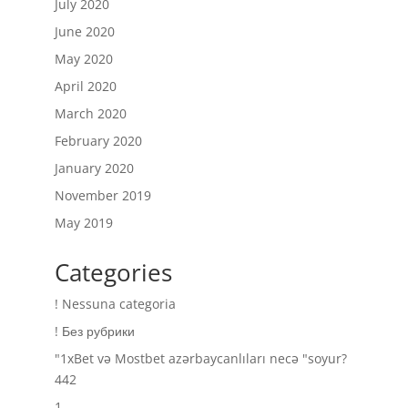
July 2020
June 2020
May 2020
April 2020
March 2020
February 2020
January 2020
November 2019
May 2019
Categories
! Nessuna categoria
! Без рубрики
"1xBet və Mostbet azərbaycanlıları necə "soyur?
442
1