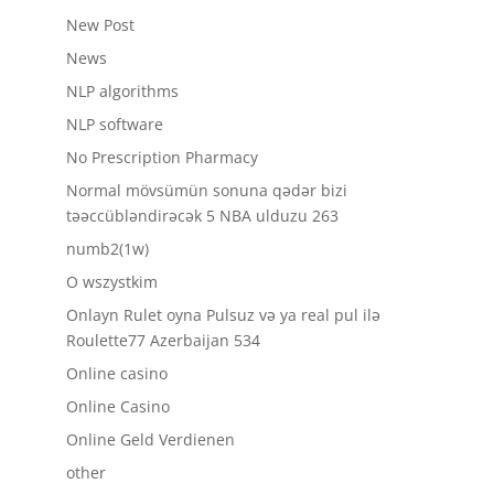
New Post
News
NLP algorithms
NLP software
No Prescription Pharmacy
Normal mövsümün sonuna qədər bizi
təəccübləndirəcək 5 NBA ulduzu 263
numb2(1w)
O wszystkim
Onlayn Rulet oyna Pulsuz və ya real pul ilə
Roulette77 Azerbaijan 534
Online casino
Online Casino
Online Geld Verdienen
other