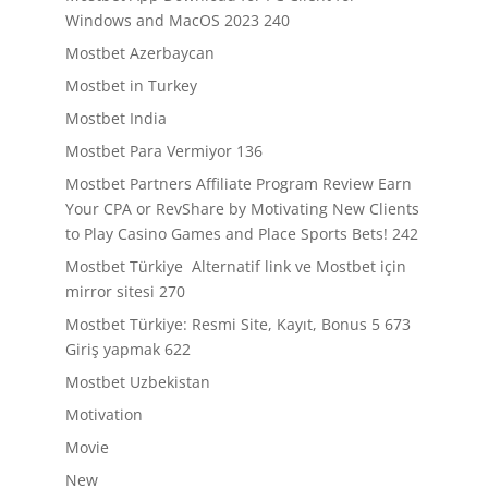
Windows and MacOS 2023 240
Mostbet Azerbaycan
Mostbet in Turkey
Mostbet India
Mostbet Para Vermiyor 136
Mostbet Partners Affiliate Program Review Earn
Your CPA or RevShare by Motivating New Clients
to Play Casino Games and Place Sports Bets! 242
Mostbet Türkiye ️ Alternatif link ve Mostbet için
mirror sitesi 270
Mostbet Türkiye: Resmi Site, Kayıt, Bonus 5 673
Giriş yapmak 622
Mostbet Uzbekistan
Motivation
Movie
New