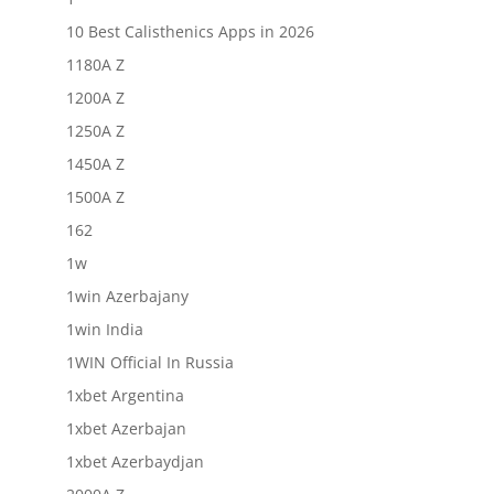
10 Best Calisthenics Apps in 2026
1180A Z
1200A Z
1250A Z
1450A Z
1500A Z
162
1w
1win Azerbajany
1win India
1WIN Official In Russia
1xbet Argentina
1xbet Azerbajan
1xbet Azerbaydjan