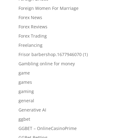
Foreign Women For Marriage
Forex News
Forex Reviews
Forex Trading
Freelancing
Frisor barbershop.1677946070 (1)
Gambling online for money
game
games
gaming
general
Generative AI
ggbet
GGBET – OnlineCasinoPrime
GGBet Betting