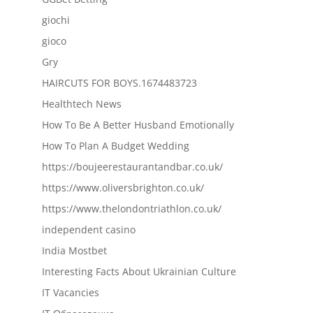
giochi
gioco
Gry
HAIRCUTS FOR BOYS.1674483723
Healthtech News
How To Be A Better Husband Emotionally
How To Plan A Budget Wedding
https://boujeerestaurantandbar.co.uk/
https://www.oliversbrighton.co.uk/
https://www.thelondontriathlon.co.uk/
independent casino
India Mostbet
Interesting Facts About Ukrainian Culture
IT Vacancies