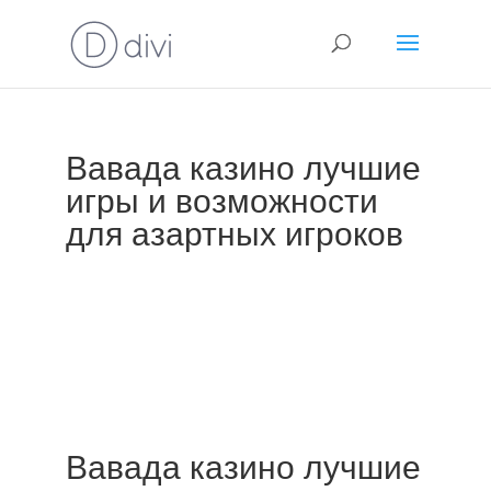
Вавада казино лучшие
игры и возможности
для азартных игроков
Вавада казино лучшие