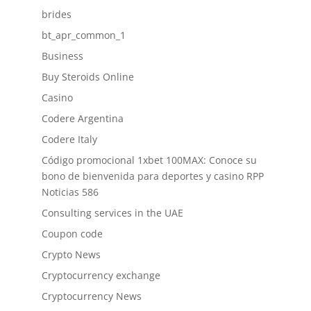
brides
bt_apr_common_1
Business
Buy Steroids Online
Casino
Codere Argentina
Codere Italy
Código promocional 1xbet 100MAX: Conoce su
bono de bienvenida para deportes y casino RPP
Noticias 586
Consulting services in the UAE
Coupon code
Crypto News
Cryptocurrency exchange
Cryptocurrency News