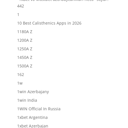
442
1
10 Best Calisthenics Apps in 2026
1180A Z
1200A Z
1250A Z
1450A Z
1500A Z
162
1w
1win Azerbajany
1win India
1WIN Official In Russia
1xbet Argentina
1xbet Azerbajan