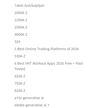
1xbet Azerbaydjan
2000A Z
2290A Z
2500A Z
3000A Z
329
5 Best Online Trading Platforms of 2026
530A Z
6 Best HIIT Workout Apps 2026 Free + Paid
Tested
620A Z
750A Z
820A Z
a16z generative ai
adobe generative ai 1