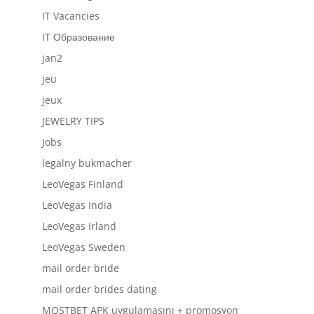
IT Vacancies
IT Образование
jan2
jeu
jeux
JEWELRY TIPS
Jobs
legalny bukmacher
LeoVegas Finland
LeoVegas India
LeoVegas Irland
LeoVegas Sweden
mail order bride
mail order brides dating
MOSTBET APK uygulamasını + promosyon