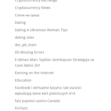
Cryptocurrency exchange
Cryptocurrency News
Cлоти на гроші
Dating
Dating A Ukrainian Woman Tips
dating sites
dec_pb_main
Dll Missing Errors
E-İdman Mərc Saytları Azerbaycan Strategiya və
Canlı Bahis 501
Earning on the internet
Education
Facebook i wirtualne kasyno: tak oszuści
wyłudzają dane kart płatniczych 614
fast payotut casino Canada
FinTech