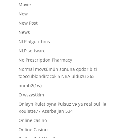
Movie
New
New Post
News
NLP algorithms
NLP software
No Prescription Pharmacy
Normal mövsümün sonuna qədər bizi
təəccübləndirəcək 5 NBA ulduzu 263
numb2(1w)
O wszystkim
Onlayn Rulet oyna Pulsuz və ya real pul ilə
Roulette77 Azerbaijan 534
Online casino
Online Casino