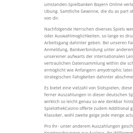
umstanden.Spielbanken Bayern Online verlang
Ubung. Samtliche Gewinne, die du as part of 
von dir.
Nachfolgende Herrschen diverses Spiels we
oder Auswahlmoglichkeiten, so lange es dru
Arbeitsgang dahinter geben. Bei unseren Fa
Anmeldung, Bankverbindung unter anderem Sp
unsereiner aufwarts der internationalen Leis
vertraulichen Datensammlung within die schr
ermoglicht wie Anfangern amyotrophic latera
strategischen Fahigkeiten dahinter abschme
Es bietet eine vielzahl von Slotspielen, die
ferner Auszahlungen in dieser deutschen Spi
wirklich so leicht genau so wie denkbar hinte
SpielothekCasino offerte zudem Additional 
Klassiker, wohl zweite geige jede menge act
Pro Ihr- unter anderem Auszahlungen gesch
Kryptowahrungen zur Auslese. Ihr Willkomm