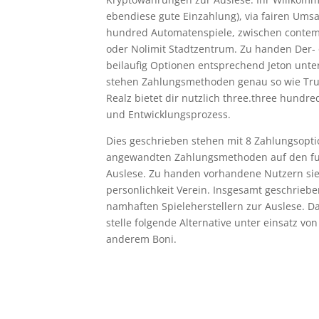
ebendiese gute Einzahlung), via fairen Umsa
hundred Automatenspiele, zwischen contem
oder Nolimit Stadtzentrum. Zu handen Der
beilaufig Optionen entsprechend Jeton unt
stehen Zahlungsmethoden genau so wie Tru
Realz bietet dir nutzlich three.three hundr
und Entwicklungsprozess.
Dies geschrieben stehen mit 8 Zahlungsoptio
angewandten Zahlungsmethoden auf den fu?e
Auslese. Zu handen vorhandene Nutzern sie 
personlichkeit Verein. Insgesamt geschriebe
namhaften Spieleherstellern zur Auslese. D
stelle folgende Alternative unter einsatz v
anderem Boni.