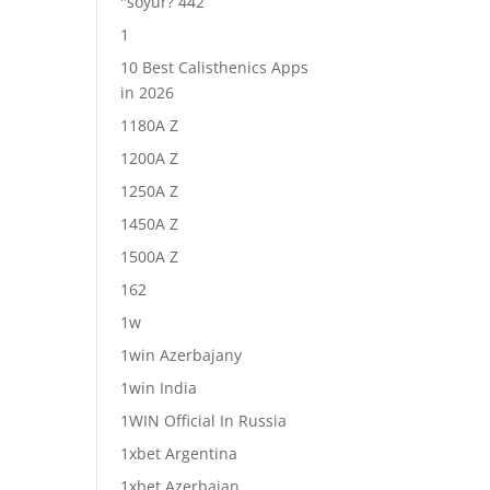
"soyur? 442
1
10 Best Calisthenics Apps
in 2026
1180A Z
1200A Z
1250A Z
1450A Z
1500A Z
162
1w
1win Azerbajany
1win India
1WIN Official In Russia
1xbet Argentina
1xbet Azerbajan