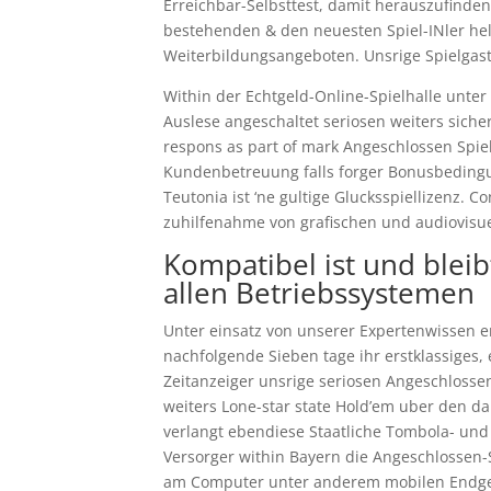
Erreichbar-Selbsttest, damit herauszufinden,
bestehenden & den neuesten Spiel-INler hel
Weiterbildungsangeboten. Unsrige Spielgast
Within der Echtgeld-Online-Spielhalle unte
Auslese angeschaltet seriosen weiters siche
respons as part of mark Angeschlossen Spie
Kundenbetreuung falls forger Bonusbedingun
Teutonia ist ‘ne gultige Glucksspiellizenz.
zuhilfenahme von grafischen und audiovisue
Kompatibel ist und bleib
allen Betriebssystemen
Unter einsatz von unserer Expertenwissen 
nachfolgende Sieben tage ihr erstklassiges,
Zeitanzeiger unsrige seriosen Angeschlosse
weiters Lone-star state Hold’em uber den 
verlangt ebendiese Staatliche Tombola- und 
Versorger within Bayern die Angeschlossen-
am Computer unter anderem mobilen Endger