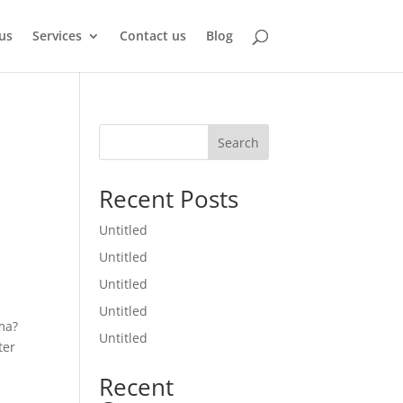
us
Services
Contact us
Blog
Search
Recent Posts
Untitled
Untitled
Untitled
Untitled
ma?
Untitled
ter
Recent