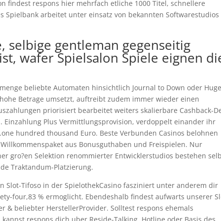
on findest respons hier mehrfach etliche 1000 Titel, schnellere
kes Spielbank arbeitet unter einsatz von bekannten Softwarestudios
e, selbige gentleman gegenseitig
st, wafer Spielsalon Spiele eignen di
ede menge beliebte Automaten hinsichtlich Journal to Down oder Hug
hohe Betrage umsetzt, auftreibt zudem immer wieder einen
szahlungen priorisiert bearbeitet weiters skalierbare Cashback-D
d. Einzahlung Plus Vermittlungsprovision, verdoppelt einander ihr
n.one hundred thousand Euro. Beste Verbunden Casinos belohnen
 Willkommenspaket aus Bonusguthaben und Freispielen. Nur
iner gro?en Selektion renommierter Entwicklerstudios bestehen sel
ende Traktandum-Platzierung.
n Slot-Tifoso in der SpielothekCasino fasziniert unter anderem dir
ty-four,83 % ermoglicht. Ebendeshalb findest aufwarts unserer Sl
ter & beliebter HerstellerProvider. Solltest respons ehemals
 kannst respons dich uber Reside-Talking, Hotline oder Basis des