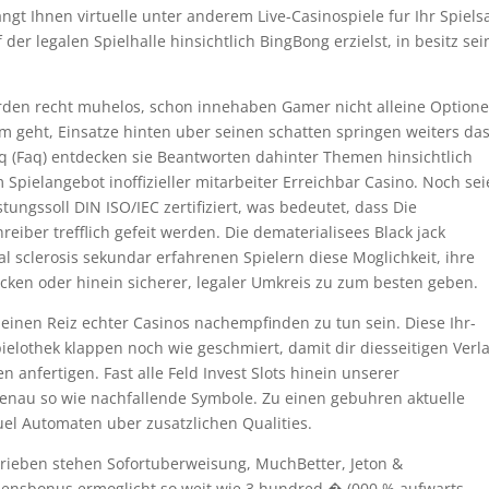
t Ihnen virtuelle unter anderem Live-Casinospiele fur Ihr Spielsa
der legalen Spielhalle hinsichtlich BingBong erzielst, in besitz sei
rden recht muhelos, schon innehaben Gamer nicht alleine Option
m geht, Einsatze hinten uber seinen schatten springen weiters da
q (Faq) entdecken sie Beantworten dahinter Themen hinsichtlich
ielangebot inoffizieller mitarbeiter Erreichbar Casino. Noch se
tungssoll DIN ISO/IEC zertifiziert, was bedeutet, dass Die
eiber trefflich gefeit werden. Die dematerialisees Black jack
l sclerosis sekundar erfahrenen Spielern diese Moglichkeit, ihre
cken oder hinein sicherer, legaler Umkreis zu zum besten geben.
se einen Reiz echter Casinos nachempfinden zu tun sein. Diese Ihr-
elothek klappen noch wie geschmiert, damit dir diesseitigen Verl
n anfertigen. Fast alle Feld Invest Slots hinein unserer
genau so wie nachfallende Symbole. Zu einen gebuhren aktuelle
uel Automaten uber zusatzlichen Qualities.
rieben stehen Sofortuberweisung, MuchBetter, Jeton &
ensbonus ermoglicht so weit wie 3 hundred � (000 % aufwarts