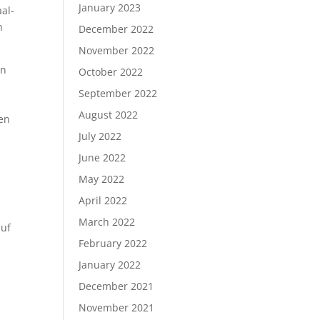
January 2023
al-
n
December 2022
November 2022
en
October 2022
s
September 2022
August 2022
ien
July 2022
June 2022
May 2022
April 2022
March 2022
auf
February 2022
January 2022
December 2021
November 2021