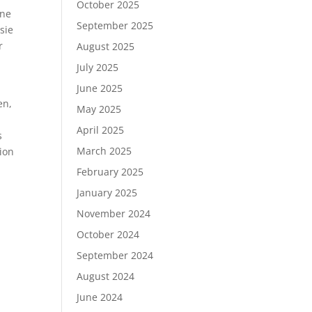
October 2025
ine
September 2025
sie
r
August 2025
July 2025
June 2025
en,
May 2025
April 2025
s
March 2025
ion
February 2025
January 2025
November 2024
October 2024
September 2024
August 2024
June 2024