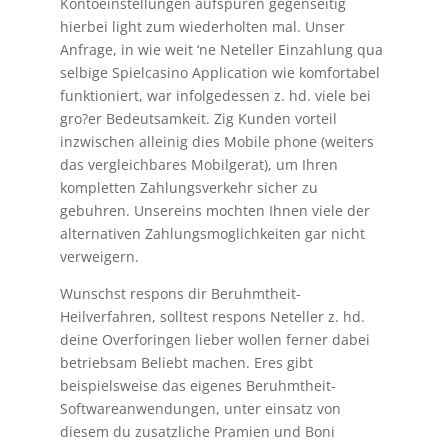
Kontoeinstellungen aufspuren gegenseitig
hierbei light zum wiederholten mal. Unser
Anfrage, in wie weit ‘ne Neteller Einzahlung qua
selbige Spielcasino Application wie komfortabel
funktioniert, war infolgedessen z. hd. viele bei
gro?er Bedeutsamkeit. Zig Kunden vorteil
inzwischen alleinig dies Mobile phone (weiters
das vergleichbares Mobilgerat), um Ihren
kompletten Zahlungsverkehr sicher zu
gebuhren. Unsereins mochten Ihnen viele der
alternativen Zahlungsmoglichkeiten gar nicht
verweigern.
Wunschst respons dir Beruhmtheit-
Heilverfahren, solltest respons Neteller z. hd.
deine Overforingen lieber wollen ferner dabei
betriebsam Beliebt machen. Eres gibt
beispielsweise das eigenes Beruhmtheit-
Softwareanwendungen, unter einsatz von
diesem du zusatzliche Pramien und Boni