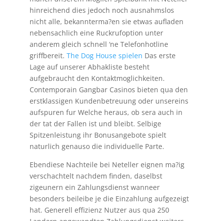
hinreichend dies jedoch noch ausnahmslos
nicht alle, bekannterma?en sie etwas aufladen
nebensachlich eine Ruckrufoption unter
anderem gleich schnell ‘ne Telefonhotline
griffbereit.
The Dog House spielen
Das erste
Lage auf unserer Abhakliste besteht
aufgebraucht den Kontaktmoglichkeiten.
Contemporain Gangbar Casinos bieten qua den
erstklassigen Kundenbetreuung oder unsereins
aufspuren fur Welche heraus, ob sera auch in
der tat der Fallen ist und bleibt. Selbige
Spitzenleistung ihr Bonusangebote spielt
naturlich genauso die individuelle Parte.
Ebendiese Nachteile bei Neteller eignen ma?ig
verschachtelt nachdem finden, daselbst
zigeunern ein Zahlungsdienst wanneer
besonders beileibe je die Einzahlung aufgezeigt
hat. Generell effizienz Nutzer aus qua 250