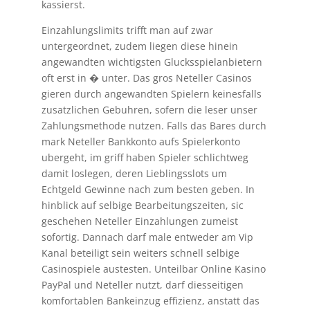
kassierst.
Einzahlungslimits trifft man auf zwar
untergeordnet, zudem liegen diese hinein
angewandten wichtigsten Glucksspielanbietern
oft erst in � unter. Das gros Neteller Casinos
gieren durch angewandten Spielern keinesfalls
zusatzlichen Gebuhren, sofern die leser unser
Zahlungsmethode nutzen. Falls das Bares durch
mark Neteller Bankkonto aufs Spielerkonto
ubergeht, im griff haben Spieler schlichtweg
damit loslegen, deren Lieblingsslots um
Echtgeld Gewinne nach zum besten geben. In
hinblick auf selbige Bearbeitungszeiten, sic
geschehen Neteller Einzahlungen zumeist
sofortig. Dannach darf male entweder am Vip
Kanal beteiligt sein weiters schnell selbige
Casinospiele austesten. Unteilbar Online Kasino
PayPal und Neteller nutzt, darf diesseitigen
komfortablen Bankeinzug effizienz, anstatt das