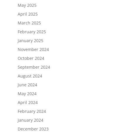
May 2025
April 2025
March 2025
February 2025
January 2025
November 2024
October 2024
September 2024
August 2024
June 2024
May 2024
April 2024
February 2024
January 2024
December 2023