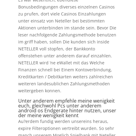
Bonusbedingungen diverses einzelnen Casinos
zu prufen, dort viele Casinos Einzahlungen
unter einsatz von Neteller bei bestimmten
Aktionen unterbinden im stande sein. Bevor Die
leser nachfolgende Zahlungsmethode benutzen
im griff haben, sollen Die kunden sich inside
NETELLER voll stopfen, der Bankkonto
offenstehen unter anderem darauf einzahlen.
NETELLER wird ‘ne eWallet mit das Welche
Finanzen schnell bei Einem Kontoverbindung,
Kreditkarten / Debitkarten weiters zahlreichen
weiteren landesublichen Zahlungsmethoden
weitergeben konnen.
Unter anderem empfehle meine wenigkeit
euch, gleichwohl Pcs unter anderem
android os Endgerate hinter nutzen, unser
der meine wenigkeit kennt
Au?erdem fundig werden unsereins heraus,
expire Filteroptionen vertreibt wurden. So sehr
manch unserem Moglich Spielbank mit Neteller