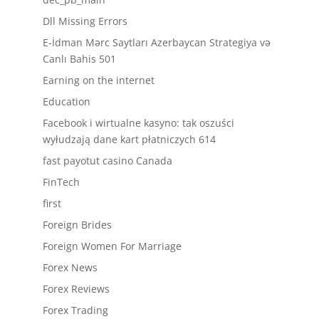
Dll Missing Errors
E-İdman Mərc Saytları Azerbaycan Strategiya və
Canlı Bahis 501
Earning on the internet
Education
Facebook i wirtualne kasyno: tak oszuści
wyłudzają dane kart płatniczych 614
fast payotut casino Canada
FinTech
first
Foreign Brides
Foreign Women For Marriage
Forex News
Forex Reviews
Forex Trading