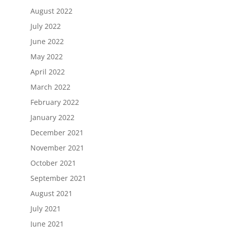
August 2022
July 2022
June 2022
May 2022
April 2022
March 2022
February 2022
January 2022
December 2021
November 2021
October 2021
September 2021
August 2021
July 2021
June 2021