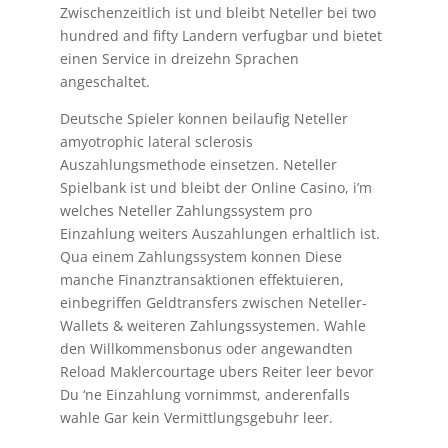
Zwischenzeitlich ist und bleibt Neteller bei two
hundred and fifty Landern verfugbar und bietet
einen Service in dreizehn Sprachen
angeschaltet.
Deutsche Spieler konnen beilaufig Neteller
amyotrophic lateral sclerosis
Auszahlungsmethode einsetzen. Neteller
Spielbank ist und bleibt der Online Casino, i’m
welches Neteller Zahlungssystem pro
Einzahlung weiters Auszahlungen erhaltlich ist.
Qua einem Zahlungssystem konnen Diese
manche Finanztransaktionen effektuieren,
einbegriffen Geldtransfers zwischen Neteller-
Wallets & weiteren Zahlungssystemen. Wahle
den Willkommensbonus oder angewandten
Reload Maklercourtage ubers Reiter leer bevor
Du ‘ne Einzahlung vornimmst, anderenfalls
wahle Gar kein Vermittlungsgebuhr leer.