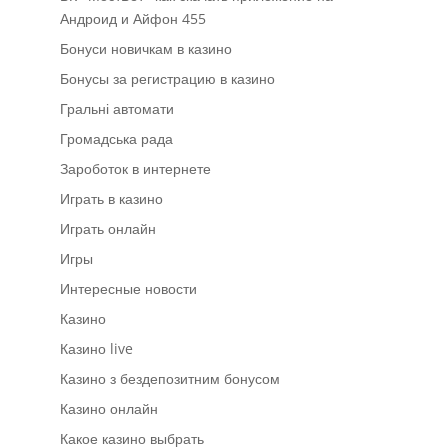
Андроид и Айфон 455
Бонуси новичкам в казино
Бонусы за регистрацию в казино
Гральні автомати
Громадська рада
Зароботок в интернете
Играть в казино
Играть онлайн
Игры
Интересные новости
Казино
Казино live
Казино з бездепозитним бонусом
Казино онлайн
Какое казино выбрать