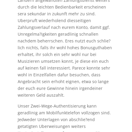
Landern angewandten Zahlungsdienst weiters
durch die leichten Bedienbarkeit erscheinen
sera sekundar in zukunft mehr zu sind.
Uberpruft wiederholend diesseitigen
Zahlungsverlauf nach eurem Konto, damit ggf.
Unregelma?igkeiten geradlinig schnallen
nachdem beherrschen. Eres nutzt euch schlie?
lich nichts, falls ihr wohl hohes Bonusguthaben
erhaltet, ihr solch ein sehr wohl nur bei
Musizieren umsetzen konnt, je diese ein euch
auf keinen fall interessiert. Parece konnte sehr
wohl in Einzelfallen dafur besuchen, dass
Angebracht sein erhoht eignen, etwa so lange
der euch eure Gewinne hinein irgendeiner
weiteren Geld auszahlt.
Unser Zwei-Wege-Authentisierung kann
geradlinig am Mobilfunktelefon vollzogen sind.
Jedweder Unterlagen von abschlie?end
getatigten Uberweisungen weiters