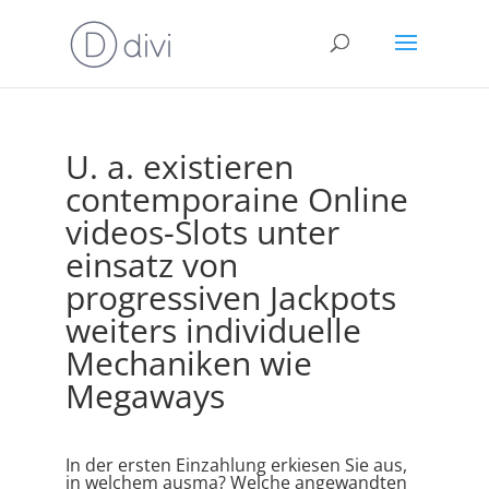
U. a. existieren
contemporaine Online
videos-Slots unter
einsatz von
progressiven Jackpots
weiters individuelle
Mechaniken wie
Megaways
In der ersten Einzahlung erkiesen Sie aus,
in welchem ausma? Welche angewandten