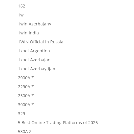
162
1w
1win Azerbajany
1win India
1WIN Official In Russia
1xbet Argentina
1xbet Azerbajan
1xbet Azerbaydjan
2000A Z
2290A Z
2500A Z
3000A Z
329
5 Best Online Trading Platforms of 2026
530A Z