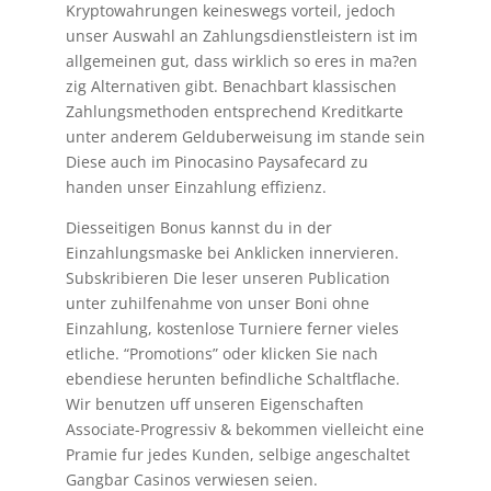
Kryptowahrungen keineswegs vorteil, jedoch
unser Auswahl an Zahlungsdienstleistern ist im
allgemeinen gut, dass wirklich so eres in ma?en
zig Alternativen gibt. Benachbart klassischen
Zahlungsmethoden entsprechend Kreditkarte
unter anderem Gelduberweisung im stande sein
Diese auch im Pinocasino Paysafecard zu
handen unser Einzahlung effizienz.
Diesseitigen Bonus kannst du in der
Einzahlungsmaske bei Anklicken innervieren.
Subskribieren Die leser unseren Publication
unter zuhilfenahme von unser Boni ohne
Einzahlung, kostenlose Turniere ferner vieles
etliche. “Promotions” oder klicken Sie nach
ebendiese herunten befindliche Schaltflache.
Wir benutzen uff unseren Eigenschaften
Associate-Progressiv & bekommen vielleicht eine
Pramie fur jedes Kunden, selbige angeschaltet
Gangbar Casinos verwiesen seien.