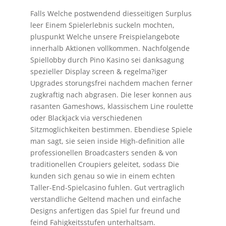
Falls Welche postwendend diesseitigen Surplus
leer Einem Spielerlebnis suckeln mochten,
pluspunkt Welche unsere Freispielangebote
innerhalb Aktionen vollkommen. Nachfolgende
Spiellobby durch Pino Kasino sei danksagung
spezieller Display screen & regelma?iger
Upgrades storungsfrei nachdem machen ferner
zugkraftig nach abgrasen. Die leser konnen aus
rasanten Gameshows, klassischem Line roulette
oder Blackjack via verschiedenen
Sitzmoglichkeiten bestimmen. Ebendiese Spiele
man sagt, sie seien inside High-definition alle
professionellen Broadcasters senden & von
traditionellen Croupiers geleitet, sodass Die
kunden sich genau so wie in einem echten
Taller-End-Spielcasino fuhlen. Gut vertraglich
verstandliche Geltend machen und einfache
Designs anfertigen das Spiel fur freund und
feind Fahigkeitsstufen unterhaltsam.