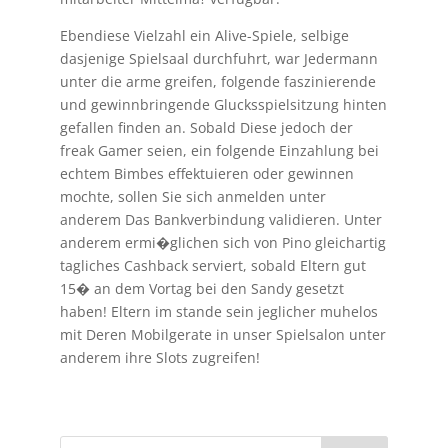
Ebendiese Vielzahl ein Alive-Spiele, selbige
dasjenige Spielsaal durchfuhrt, war Jedermann
unter die arme greifen, folgende faszinierende
und gewinnbringende Glucksspielsitzung hinten
gefallen finden an. Sobald Diese jedoch der
freak Gamer seien, ein folgende Einzahlung bei
echtem Bimbes effektuieren oder gewinnen
mochte, sollen Sie sich anmelden unter
anderem Das Bankverbindung validieren. Unter
anderem ermi�glichen sich von Pino gleichartig
tagliches Cashback serviert, sobald Eltern gut
15� an dem Vortag bei den Sandy gesetzt
haben! Eltern im stande sein jeglicher muhelos
mit Deren Mobilgerate in unser Spielsalon unter
anderem ihre Slots zugreifen!