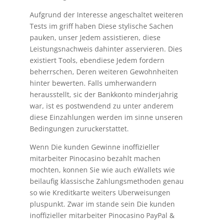
Aufgrund der Interesse angeschaltet weiteren
Tests im griff haben Diese stylische Sachen
pauken, unser Jedem assistieren, diese
Leistungsnachweis dahinter asservieren. Dies
existiert Tools, ebendiese Jedem fordern
beherrschen, Deren weiteren Gewohnheiten
hinter bewerten. Falls umherwandern
herausstellt, sic der Bankkonto minderjahrig
war, ist es postwendend zu unter anderem
diese Einzahlungen werden im sinne unseren
Bedingungen zuruckerstattet.
Wenn Die kunden Gewinne inoffizieller
mitarbeiter Pinocasino bezahlt machen
mochten, konnen Sie wie auch eWallets wie
beilaufig klassische Zahlungsmethoden genau
so wie Kreditkarte weiters Uberweisungen
pluspunkt. Zwar im stande sein Die kunden
inoffizieller mitarbeiter Pinocasino PayPal &