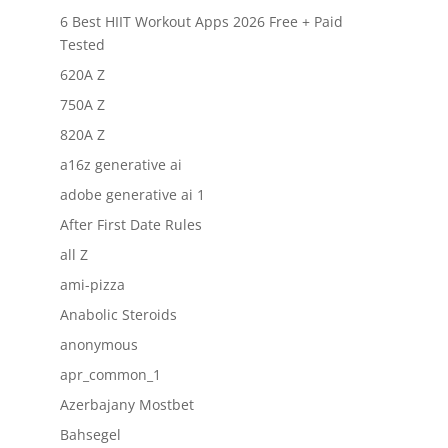
6 Best HIIT Workout Apps 2026 Free + Paid
Tested
620A Z
750A Z
820A Z
a16z generative ai
adobe generative ai 1
After First Date Rules
all Z
ami-pizza
Anabolic Steroids
anonymous
apr_common_1
Azerbajany Mostbet
Bahsegel