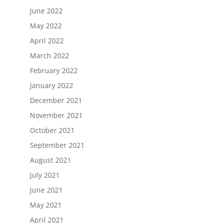
June 2022
May 2022
April 2022
March 2022
February 2022
January 2022
December 2021
November 2021
October 2021
September 2021
August 2021
July 2021
June 2021
May 2021
April 2021