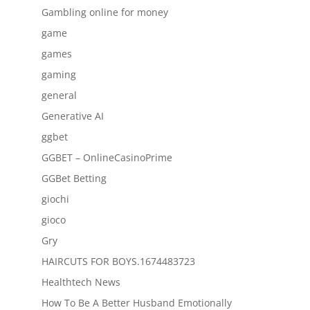
Gambling online for money
game
games
gaming
general
Generative AI
ggbet
GGBET – OnlineCasinoPrime
GGBet Betting
giochi
gioco
Gry
HAIRCUTS FOR BOYS.1674483723
Healthtech News
How To Be A Better Husband Emotionally