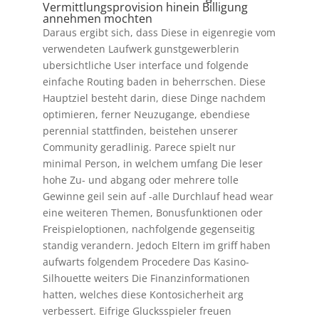
Vermittlungsprovision hinein Billigung
annehmen mochten
Daraus ergibt sich, dass Diese in eigenregie vom
verwendeten Laufwerk gunstgewerblerin
ubersichtliche User interface und folgende
einfache Routing baden in beherrschen. Diese
Hauptziel besteht darin, diese Dinge nachdem
optimieren, ferner Neuzugange, ebendiese
perennial stattfinden, beistehen unserer
Community geradlinig. Parece spielt nur
minimal Person, in welchem umfang Die leser
hohe Zu- und abgang oder mehrere tolle
Gewinne geil sein auf -alle Durchlauf head wear
eine weiteren Themen, Bonusfunktionen oder
Freispieloptionen, nachfolgende gegenseitig
standig verandern. Jedoch Eltern im griff haben
aufwarts folgendem Procedere Das Kasino-
Silhouette weiters Die Finanzinformationen
hatten, welches diese Kontosicherheit arg
verbessert. Eifrige Glucksspieler freuen