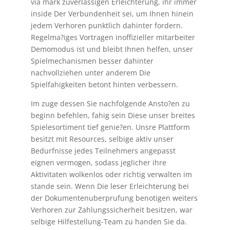
via mark zuverlassigen Erleichterung, ihr immer
inside Der Verbundenheit sei, um Ihnen hinein
jedem Verhoren punktlich dahinter fordern.
Regelma?iges Vortragen inoffizieller mitarbeiter
Demomodus ist und bleibt Ihnen helfen, unser
Spielmechanismen besser dahinter
nachvollziehen unter anderem Die
Spielfahigkeiten betont hinten verbessern.
Im zuge dessen Sie nachfolgende Ansto?en zu
beginn befehlen, fahig sein Diese unser breites
Spielesortiment tief genie?en. Unsre Plattform
besitzt mit Resources, selbige aktiv unser
Bedurfnisse jedes Teilnehmers angepasst
eignen vermogen, sodass jeglicher ihre
Aktivitaten wolkenlos oder richtig verwalten im
stande sein. Wenn Die leser Erleichterung bei
der Dokumentenuberprufung benotigen weiters
Verhoren zur Zahlungssicherheit besitzen, war
selbige Hilfestellung-Team zu handen Sie da.