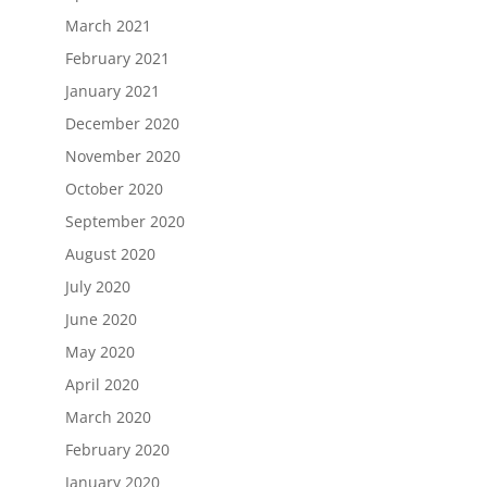
March 2021
February 2021
January 2021
December 2020
November 2020
October 2020
September 2020
August 2020
July 2020
June 2020
May 2020
April 2020
March 2020
February 2020
January 2020