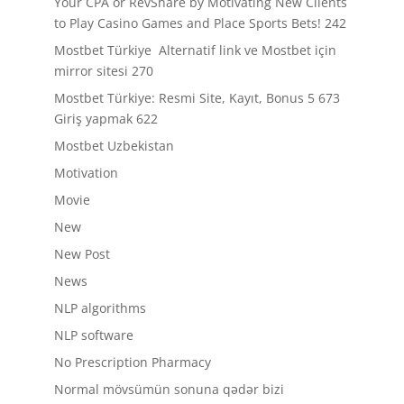
Your CPA or RevShare by Motivating New Clients
to Play Casino Games and Place Sports Bets! 242
Mostbet Türkiye ️ Alternatif link ve Mostbet için
mirror sitesi 270
Mostbet Türkiye: Resmi Site, Kayıt, Bonus 5 673
Giriş yapmak 622
Mostbet Uzbekistan
Motivation
Movie
New
New Post
News
NLP algorithms
NLP software
No Prescription Pharmacy
Normal mövsümün sonuna qədər bizi