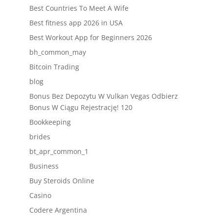
Best Countries To Meet A Wife
Best fitness app 2026 in USA
Best Workout App for Beginners 2026
bh_common_may
Bitcoin Trading
blog
Bonus Bez Depozytu W Vulkan Vegas Odbierz
Bonus W Ciągu Rejestrację! 120
Bookkeeping
brides
bt_apr_common_1
Business
Buy Steroids Online
Casino
Codere Argentina