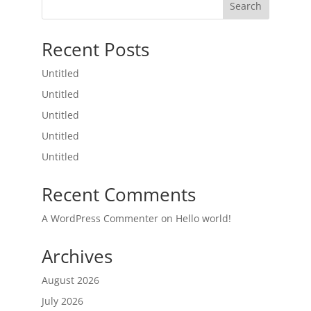
Search
Recent Posts
Untitled
Untitled
Untitled
Untitled
Untitled
Recent Comments
A WordPress Commenter
on
Hello world!
Archives
August 2026
July 2026