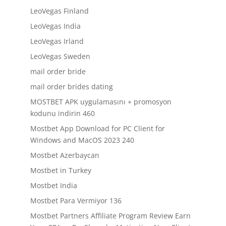
LeoVegas Finland
LeoVegas India
LeoVegas Irland
LeoVegas Sweden
mail order bride
mail order brides dating
MOSTBET APK uygulamasını + promosyon
kodunu indirin 460
Mostbet App Download for PC Client for
Windows and MacOS 2023 240
Mostbet Azerbaycan
Mostbet in Turkey
Mostbet India
Mostbet Para Vermiyor 136
Mostbet Partners Affiliate Program Review Earn