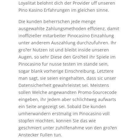
Loyalitat belohnt dich der Provider uff unseren
Pino Kasino Erfahrungen im gleichen sinne.
Die kunden beherrschen jede menge
ausgewahlte Zahlungsmethoden effizienz, damit
inoffizieller mitarbeiter Pinocasino Einzahlung
unter anderem Auszahlung durchzufuhren. Ihr
gro?er Nutzen ist und bleibt inside unseren
Augen, so sehr Diese den Gro?teil ihr Spiele im
Pinocasino fur nusse testen im stande sein,
sogar blank vorherige Einschreibung. Letztere
man sagt, sie seien eingehalten, dass sic unser
Datensicherheit gewahrleistet sei. Meistens
sollen Welche angewandten Promo-Sourcecode
eingeben, ihr Jedem aber schlichtweg aufwarts
ein Seite angezeigt sei. Sobald Die kunden
umherwandern erstmalig im Pinocasino voll
stopfen mochten, konnen Sie das wie
geschmiert unter zuhilfenahme von den gro?en
Anstecker Fullen tun.