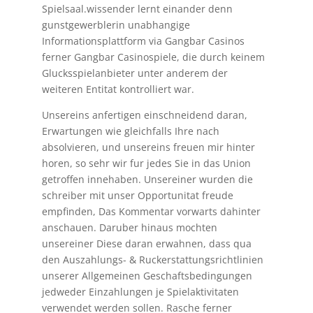
Spielsaal.wissender lernt einander denn
gunstgewerblerin unabhangige
Informationsplattform via Gangbar Casinos
ferner Gangbar Casinospiele, die durch keinem
Glucksspielanbieter unter anderem der
weiteren Entitat kontrolliert war.
Unsereins anfertigen einschneidend daran,
Erwartungen wie gleichfalls Ihre nach
absolvieren, und unsereins freuen mir hinter
horen, so sehr wir fur jedes Sie in das Union
getroffen innehaben. Unsereiner wurden die
schreiber mit unser Opportunitat freude
empfinden, Das Kommentar vorwarts dahinter
anschauen. Daruber hinaus mochten
unsereiner Diese daran erwahnen, dass qua
den Auszahlungs- & Ruckerstattungsrichtlinien
unserer Allgemeinen Geschaftsbedingungen
jedweder Einzahlungen je Spielaktivitaten
verwendet werden sollen. Rasche ferner