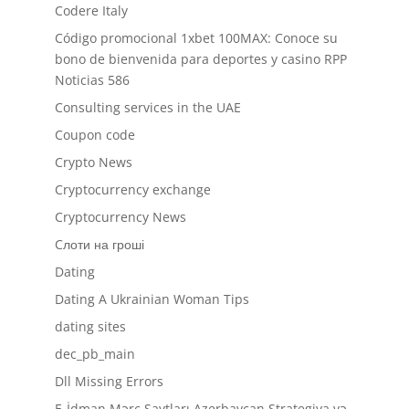
Codere Italy
Código promocional 1xbet 100MAX: Conoce su
bono de bienvenida para deportes y casino RPP
Noticias 586
Consulting services in the UAE
Coupon code
Crypto News
Cryptocurrency exchange
Cryptocurrency News
Cлоти на гроші
Dating
Dating A Ukrainian Woman Tips
dating sites
dec_pb_main
Dll Missing Errors
E-İdman Mərc Saytları Azerbaycan Strategiya və