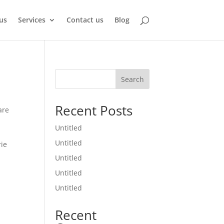
us
Services
Contact us
Blog
Search
Recent Posts
are
Untitled
Untitled
rie
Untitled
Untitled
Untitled
Recent