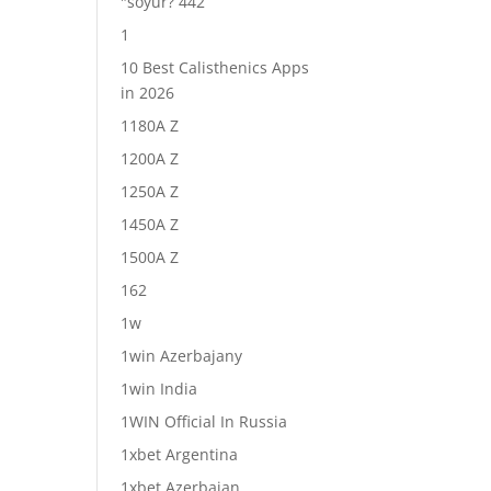
"soyur? 442
1
10 Best Calisthenics Apps
in 2026
1180A Z
1200A Z
1250A Z
1450A Z
1500A Z
162
1w
1win Azerbajany
1win India
1WIN Official In Russia
1xbet Argentina
1xbet Azerbajan