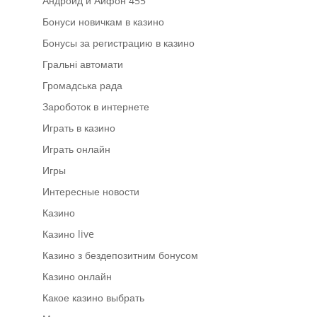
Андроид и Айфон 455
Бонуси новичкам в казино
Бонусы за регистрацию в казино
Гральні автомати
Громадська рада
Зароботок в интернете
Играть в казино
Играть онлайн
Игры
Интересные новости
Казино
Казино live
Казино з бездепозитним бонусом
Казино онлайн
Какое казино выбрать