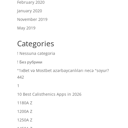
February 2020
January 2020
November 2019
May 2019
Categories
! Nessuna categoria
! Без рубрики
"1xBet və Mostbet azərbaycanlıları necə "soyur?
442
1
10 Best Calisthenics Apps in 2026
1180A Z
1200A Z
1250A Z