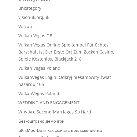
uncategory
visionuk.org.uk
Vulcan
Vulkan Vegas DE
Vulkan Vegas Online Spieltempel Für Echtes
Barschaft Ist Der Erste Ort Zum Zocken Casino,
Spiele Kostenlos, Blackjack 218
Vulkan Vegas Poland
VulkanVegas Login: Odkryj niesamowity świat
hazardu 105
VulkanVegas Poland
WEDDING AND ENGAGEMENT
Why Are Second Marriages So Hard
Безкоштовно демо ігри
БК «МостБет» как скачать приложение на