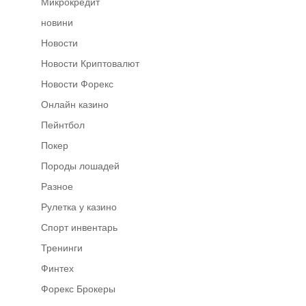
Микрокредит
новини
Новости
Новости Криптовалют
Новости Форекс
Онлайн казино
Пейнтбол
Покер
Породы лошадей
Разное
Рулетка у казино
Спорт инвентарь
Тренинги
Финтех
Форекс Брокеры