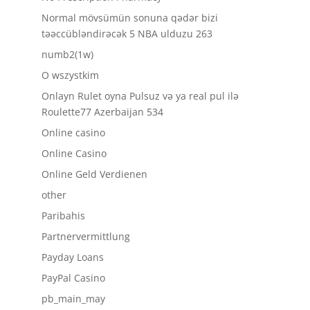
Normal mövsümün sonuna qədər bizi
təəccübləndirəcək 5 NBA ulduzu 263
numb2(1w)
O wszystkim
Onlayn Rulet oyna Pulsuz və ya real pul ilə
Roulette77 Azerbaijan 534
Online casino
Online Casino
Online Geld Verdienen
other
Paribahis
Partnervermittlung
Payday Loans
PayPal Casino
pb_main_may