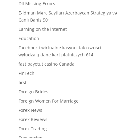
Dll Missing Errors
E-İdman Mərc Saytları Azerbaycan Strategiya və
Canlı Bahis 501
Earning on the internet
Education
Facebook i wirtualne kasyno: tak oszuści
wyłudzają dane kart płatniczych 614
fast payotut casino Canada
FinTech
first
Foreign Brides
Foreign Women For Marriage
Forex News
Forex Reviews
Forex Trading
Freelancing