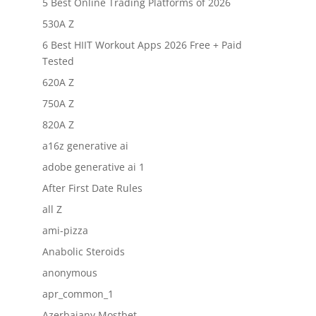
5 Best Online Trading Platforms of 2026
530A Z
6 Best HIIT Workout Apps 2026 Free + Paid
Tested
620A Z
750A Z
820A Z
a16z generative ai
adobe generative ai 1
After First Date Rules
all Z
ami-pizza
Anabolic Steroids
anonymous
apr_common_1
Azerbajany Mostbet