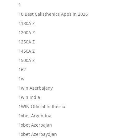
1
10 Best Calisthenics Apps in 2026
1180A Z
1200A Z
1250A Z
1450A Z
1500A Z
162
1w
1win Azerbajany
1win India
1WIN Official In Russia
1xbet Argentina
1xbet Azerbajan
1xbet Azerbaydjan