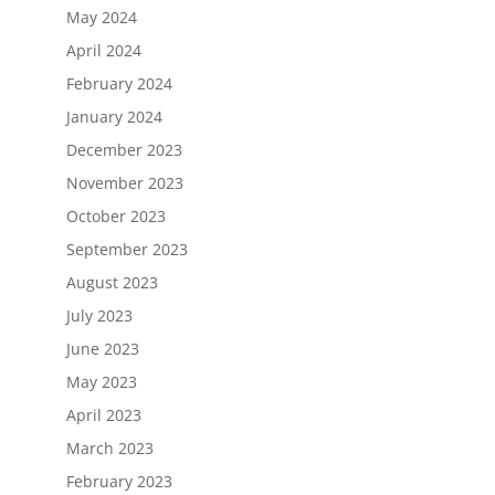
May 2024
April 2024
February 2024
January 2024
December 2023
November 2023
October 2023
September 2023
August 2023
July 2023
June 2023
May 2023
April 2023
March 2023
February 2023