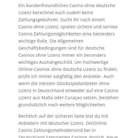
Ein kundenfreundliches Casino ohne deutsche
Lizenz berechnet euch zudem keine
Zahlungsgebühren. Sucht ihr nach einem
Casino ohne Lizenz, spielen sichere und seriöse
Casino Zahlungsmöglichkeiten eine besonders
wichtige Rolle. Die Allgemeinen
Geschäftsbedingungen sind für deutsche
Casinos ohne Lizenz immer ein besonders
wichtiges Aushängeschild. Um hochwertige
Online-Casinos ohne deutsche Lizenz zu finden,
prüfe ich immer sorgfältig den Anbieter. Auch
wenn die meisten Glücksspielanbieter ohne
Lizenz in Deutschland entweder auf eine Casino
Lizenz aus Malta oder Curaçao setzen, bestehen
grundsätzlich noch weitere Möglichkeiten.
Rechtlich auf der sicheren Seite bist du mit
Anbietern mit deutscher Lizenz. DieOnline
Casino Zahlungsmethodensind bei in
Deutschland lizenzierten Casinos ähnlich. Neue