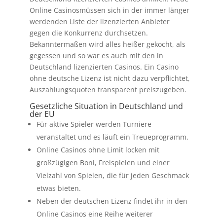
Online Casinosmüssen sich in der immer länger
werdenden Liste der lizenzierten Anbieter
gegen die Konkurrenz durchsetzen.
Bekanntermaßen wird alles heißer gekocht, als
gegessen und so war es auch mit den in
Deutschland lizenzierten Casinos. Ein Casino
ohne deutsche Lizenz ist nicht dazu verpflichtet,
Auszahlungsquoten transparent preiszugeben.
Gesetzliche Situation in Deutschland und
der EU
Für aktive Spieler werden Turniere
veranstaltet und es läuft ein Treueprogramm.
Online Casinos ohne Limit locken mit
großzügigen Boni, Freispielen und einer
Vielzahl von Spielen, die für jeden Geschmack
etwas bieten.
Neben der deutschen Lizenz findet ihr in den
Online Casinos eine Reihe weiterer