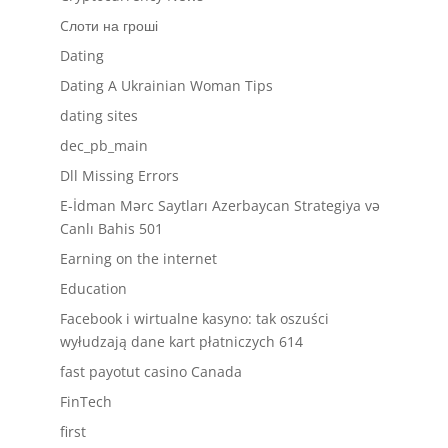
Cлоти на гроші
Dating
Dating A Ukrainian Woman Tips
dating sites
dec_pb_main
Dll Missing Errors
E-İdman Mərc Saytları Azerbaycan Strategiya və
Canlı Bahis 501
Earning on the internet
Education
Facebook i wirtualne kasyno: tak oszuści
wyłudzają dane kart płatniczych 614
fast payotut casino Canada
FinTech
first