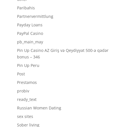
Paribahis
Partnervermittlung
Payday Loans
PayPal Casino
pb_main_may
Pin Up Casino AZ Giriş və Qeydiyyat 500-ə qədər
bonus – 346
Pin Up Peru
Post
Prestamos
probiv
ready_text
Russian Women Dating
sex sites
Sober living