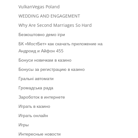
VulkanVegas Poland
WEDDING AND ENGAGEMENT
Why Are Second Marriages So Hard
Безкоштовно демо ігри
БК «МостБет» как скачать приложение на
Андроид и Айфон 455
Бонуси новичкам в казино
Бонусы за регистрацию в казино
Гральні автомати
Громадська рада
Зароботок в интернете
Играть в казино
Играть онлайн
Игры
Интересные новости