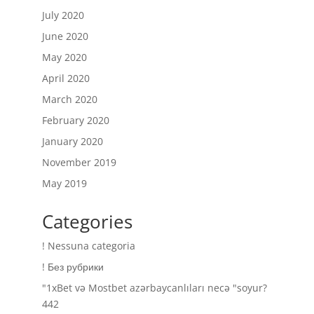
July 2020
June 2020
May 2020
April 2020
March 2020
February 2020
January 2020
November 2019
May 2019
Categories
! Nessuna categoria
! Без рубрики
"1xBet və Mostbet azərbaycanlıları necə "soyur?
442