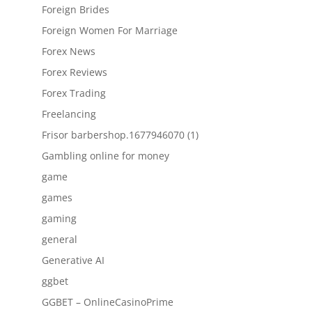
Foreign Brides
Foreign Women For Marriage
Forex News
Forex Reviews
Forex Trading
Freelancing
Frisor barbershop.1677946070 (1)
Gambling online for money
game
games
gaming
general
Generative AI
ggbet
GGBET – OnlineCasinoPrime