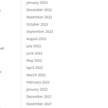
January 2023
December 2022
т
November 2022
October 2022
September 2022
August 2022
July 2022
ной
June 2022
May 2022
April 2022
о
March 2022
February 2022
January 2022
December 2021
November 2021