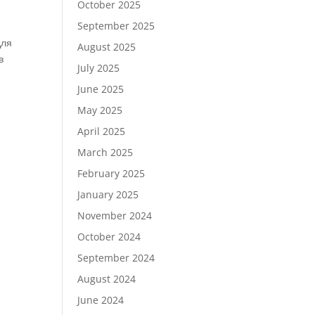
October 2025
й
September 2025
Для
August 2025
в
July 2025
June 2025
May 2025
April 2025
March 2025
February 2025
January 2025
November 2024
October 2024
September 2024
August 2024
June 2024