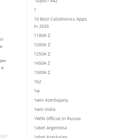
"soyur? 442
1
10 Best Calisthenics Apps
in 2026
1180A Z
ют
1200A Z
и,
1250A Z
гры
1450A Z
 в
1500A Z
162
1w
1win Azerbajany
1win India
1WIN Official In Russia
1xbet Argentina
1xbet Azerbajan