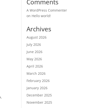
Comments
A WordPress Commenter
on
Hello world!
Archives
August 2026
July 2026
June 2026
May 2026
April 2026
March 2026
February 2026
January 2026
December 2025
м,
November 2025