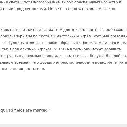
ния счета. Этот многообразный выбор обеспечивает удобство и
азными предпочтениями. Игра через зеркало в нашем казино
.
и являются отличным вариантом для тех, кто ищет разнообразие и
проводит турниры по слотам и настольным играм, которые позволя
ризы. Турниры отличаются разнообразными форматами и правилам
, так и для опытных игроков. Участие в турнирах может добавить
ать крупные денежные призы или эксклюзивные бонусы. Все лайв и
льном времени, что добавляет реалистичности и позволяет играть
том настоящего казино.
quired fields are marked
*