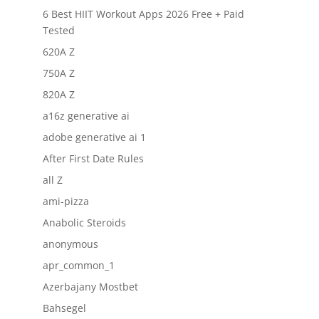
6 Best HIIT Workout Apps 2026 Free + Paid
Tested
620A Z
750A Z
820A Z
a16z generative ai
adobe generative ai 1
After First Date Rules
all Z
ami-pizza
Anabolic Steroids
anonymous
apr_common_1
Azerbajany Mostbet
Bahsegel