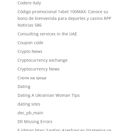
Codere Italy
Código promocional 1xbet 100MAX: Conoce su
bono de bienvenida para deportes y casino RPP
Noticias 586
Consulting services in the UAE
Coupon code
Crypto News
Cryptocurrency exchange
Cryptocurrency News
Cлоти на гроші
Dating
Dating A Ukrainian Woman Tips
dating sites
dec_pb_main
Dll Missing Errors
E-İdman Mərc Saytları Azerbaycan Strategiya və