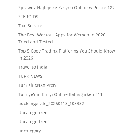
Sprawdź Najlepsze Kasyno Online w Polsce 182
STEROIDS
Taxi Service
The Best Workout Apps for Women in 2026:
Tried and Tested
Top 5 Copy Trading Platforms You Should Know
In 2026
Travel to india
TURK NEWS
Turkish XNXX Pron
Türkiye'nin En İyi Online Bahis Şirketi 411
udoklinger.de_20260113_105332
Uncategorized
Uncategorized1
uncategory