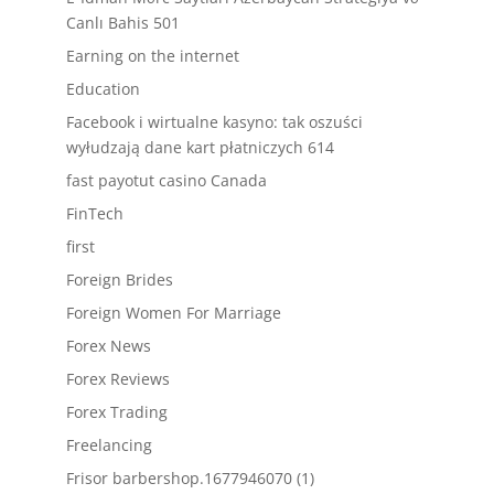
Canlı Bahis 501
Earning on the internet
Education
Facebook i wirtualne kasyno: tak oszuści
wyłudzają dane kart płatniczych 614
fast payotut casino Canada
FinTech
first
Foreign Brides
Foreign Women For Marriage
Forex News
Forex Reviews
Forex Trading
Freelancing
Frisor barbershop.1677946070 (1)