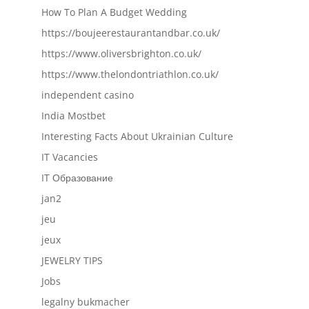
How To Plan A Budget Wedding
https://boujeerestaurantandbar.co.uk/
https://www.oliversbrighton.co.uk/
https://www.thelondontriathlon.co.uk/
independent casino
India Mostbet
Interesting Facts About Ukrainian Culture
IT Vacancies
IT Образование
jan2
jeu
jeux
JEWELRY TIPS
Jobs
legalny bukmacher