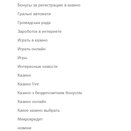
Бонусы за регистрацию в казино
Гральні автомати
Громадська рада
Зароботок в интернете
Играть в казино
Играть онлайн
Игры
Интересные новости
Казино
Казино live
Казино з бездепозитним бонусом
Казино онлайн
Какое казино выбрать
Микрокредит
новини