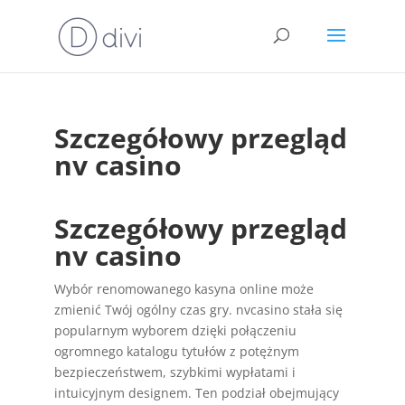
Szczegółowy przegląd
nv casino
Szczegółowy przegląd
nv casino
Wybór renomowanego kasyna online może
zmienić Twój ogólny czas gry. nvcasino stała się
popularnym wyborem dzięki połączeniu
ogromnego katalogu tytułów z potężnym
bezpieczeństwem, szybkimi wypłatami i
intuicyjnym designem. Ten podział obejmujący