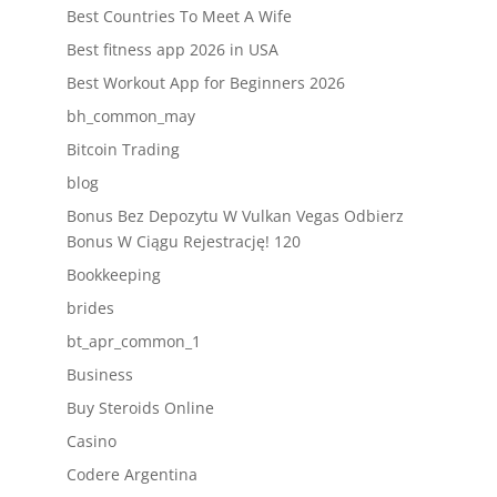
Best Countries To Meet A Wife
Best fitness app 2026 in USA
Best Workout App for Beginners 2026
bh_common_may
Bitcoin Trading
blog
Bonus Bez Depozytu W Vulkan Vegas Odbierz
Bonus W Ciągu Rejestrację! 120
Bookkeeping
brides
bt_apr_common_1
Business
Buy Steroids Online
Casino
Codere Argentina