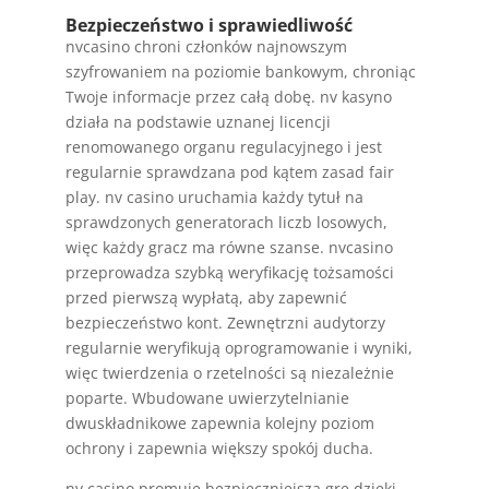
Bezpieczeństwo i sprawiedliwość
nvcasino chroni członków najnowszym
szyfrowaniem na poziomie bankowym, chroniąc
Twoje informacje przez całą dobę. nv kasyno
działa na podstawie uznanej licencji
renomowanego organu regulacyjnego i jest
regularnie sprawdzana pod kątem zasad fair
play. nv casino uruchamia każdy tytuł na
sprawdzonych generatorach liczb losowych,
więc każdy gracz ma równe szanse. nvcasino
przeprowadza szybką weryfikację tożsamości
przed pierwszą wypłatą, aby zapewnić
bezpieczeństwo kont. Zewnętrzni audytorzy
regularnie weryfikują oprogramowanie i wyniki,
więc twierdzenia o rzetelności są niezależnie
poparte. Wbudowane uwierzytelnianie
dwuskładnikowe zapewnia kolejny poziom
ochrony i zapewnia większy spokój ducha.
nv casino promuje bezpieczniejszą grę dzięki