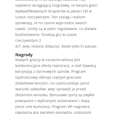
zapewnić wciągającą rozgrywkę, nv kasyno gości
wykwalifikowanych krupierów w jakości HD w
czasie rzeczywistym. Ten zasięg i realizm
sprawiają, że nv casino wyprzedza swoich
rywali. Limity są w pełni regulowane, co ułatwia
budżetowanie. Działają gry w czasie
rzeczywistym 2
4/7, więc możesz dołączyć, kiedy tylko Ci pasuje.
Nagrody
Nowych graczy w nvcasino witana jest
konkurencyjna oferta rejestracji, a stali bywalcy
korzystają z darmowych spinów. Program
lojalnościowy oferuje częstym graczom
dodatkowe korzyści. nv casino podaje jasne
warunki zakładów, więc sprawdź je przed
złożeniem wniosku. Bonusowe spiny są zwykle
powiązane z wybranymi automatami i mają
jasne cele kumulacji. Program VIP nagradza
regularną grę zwrotem pieniędzy, szybszymi