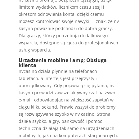
limitom wydatków, licznikom czasu sesji i
okresom odnowienia konta, dzięki czemu
możesz kontrolować swoje nawyki — znak, że nv
kasyno poważnie podchodzi do dobra graczy.
Dla graczy, którzy potrzebują dodatkowego
wsparcia, dostępne są łącza do profesjonalnych
usług wsparcia.
Urządzenia mobilne i amp; Obsługa
klienta
nvcasino działa płynnie na telefonach i
tabletach, a interfejs jest przejrzysty i
uporządkowany. Gdy pojawiają się pytania, nv
kasyno prowadzi zawsze aktywny czat na żywo i
e-mail, odpowiadając na większość zapytań w
ciągu kilku sekund. Prawie wszystkie problemy
są rozwiązywane szybko w nv casino. Strona
działa szybko, a gry, bankowość i pomoc
techniczna działają tak samo na urządzeniach
mobilnych, jak i na komputerach stacjonarnych.