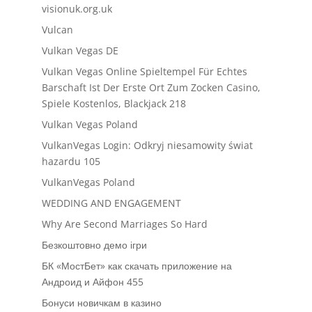
visionuk.org.uk
Vulcan
Vulkan Vegas DE
Vulkan Vegas Online Spieltempel Für Echtes
Barschaft Ist Der Erste Ort Zum Zocken Casino,
Spiele Kostenlos, Blackjack 218
Vulkan Vegas Poland
VulkanVegas Login: Odkryj niesamowity świat
hazardu 105
VulkanVegas Poland
WEDDING AND ENGAGEMENT
Why Are Second Marriages So Hard
Безкоштовно демо ігри
БК «МостБет» как скачать приложение на
Андроид и Айфон 455
Бонуси новичкам в казино