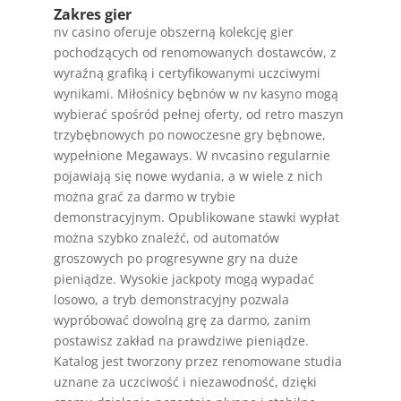
Zakres gier
nv casino oferuje obszerną kolekcję gier
pochodzących od renomowanych dostawców, z
wyraźną grafiką i certyfikowanymi uczciwymi
wynikami. Miłośnicy bębnów w nv kasyno mogą
wybierać spośród pełnej oferty, od retro maszyn
trzybębnowych po nowoczesne gry bębnowe,
wypełnione Megaways. W nvcasino regularnie
pojawiają się nowe wydania, a w wiele z nich
można grać za darmo w trybie
demonstracyjnym. Opublikowane stawki wypłat
można szybko znaleźć, od automatów
groszowych po progresywne gry na duże
pieniądze. Wysokie jackpoty mogą wypadać
losowo, a tryb demonstracyjny pozwala
wypróbować dowolną grę za darmo, zanim
postawisz zakład na prawdziwe pieniądze.
Katalog jest tworzony przez renomowane studia
uznane za uczciwość i niezawodność, dzięki