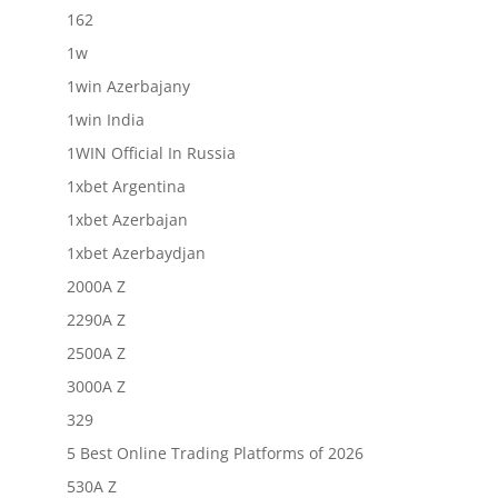
162
1w
1win Azerbajany
1win India
1WIN Official In Russia
1xbet Argentina
1xbet Azerbajan
1xbet Azerbaydjan
2000A Z
2290A Z
2500A Z
3000A Z
329
5 Best Online Trading Platforms of 2026
530A Z