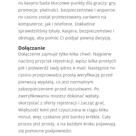
nv kasyno bada kluczowe punkty dla graczy: gry,
promocje, płatności, bezpieczeństwo i wsparcie.
nv casino został przetestowany zarówno na
komputerze, jak i telefonie. Dokładnie
sprawdziliśmy tytuły, kasjera, bezpieczeństwo i
obsługę, aby pomóc Ci podjąć pewną decyzję.
Dołączanie
Dołączenie zajmuje tylko kilka chwil. Najpierw
naciśnij przycisk rejestracji, wpisz kilka prostych
pól i potwierdź swój adres e-mail. Następnie nv
casino przeprowadza prostą weryfikację przed
pierwszą wypłatą, co jest normalnym
zabezpieczeniem przed oszustwami. Po
zweryfikowaniu możesz dokonać wpłaty,
skorzystać z oferty rejestracji i zacząć grać.
Większość kont jest czyszczona w ciągu kilku
minut, więc czekanie jest bardzo krótkie. Cały
proces jest prosty, a na każdym kroku pojawiają
się pomocne podpowiedzi.