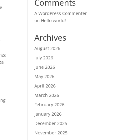
Comments
he
A WordPress Commenter
on
Hello world!
Archives
e
August 2026
enza
July 2026
za
June 2026
May 2026
April 2026
March 2026
ing
February 2026
January 2026
December 2025
November 2025