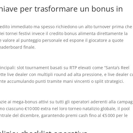
chiave per trasformare un bonus in
redito immediato ma spesso richiedono un alto turnover prima che 
Nei tornei festivi invece il credito bonus alimenta direttamente la
ge valore al punteggio personale ed espone il giocatore a quote
eaderboard finale.
rincipali: slot tournament basati su RTP elevati come “Santa’s Reel
te live dealer con multipli round ad alta pressione, e live dealer 
te accumulando punti tramite mani vincenti o split strategici.
zie ai mega‑bonus attivi su tutti gli operatori aderenti alla campa
no ciascuno €10 000 extra nel loro torneo natalizio globale, il pool
entrale del dicembre, garantendo premi cash fino al €5 000 per le