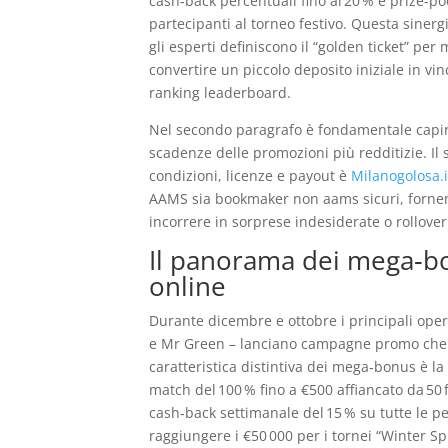
cash‑back percentuali fino al 20 % e prize‑
partecipanti al torneo festivo. Questa sinerg
gli esperti definiscono il “golden ticket” pe
convertire un piccolo deposito iniziale in vin
ranking leaderboard.
Nel secondo paragrafo è fondamentale capire 
scadenze delle promozioni più redditizie. Il
condizioni, licenze e payout è
Milanogolosa.i
AAMS sia bookmaker non aams sicuri, fornen
incorrere in sorprese indesiderate o rollover
Il panorama dei mega‑bo
online
Durante dicembre e ottobre i principali oper
e Mr Green – lanciano campagne promo che su
caratteristica distintiva dei mega‑bonus è l
match del 100 % fino a €500 affiancato da 50 
cash‑back settimanale del 15 % su tutte le pe
raggiungere i €50 000 per i tornei “Winter Sp