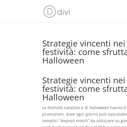
Strategie vincenti nei
festività: come sfrut
Halloween
Strategie vincenti nei
festività: come sfrut
Halloween
Le festività natalizie e di Halloween hanno tr
promozioni, dove ogni giorno può nascondere 
semplici “deposit match” da utilizzare su gio