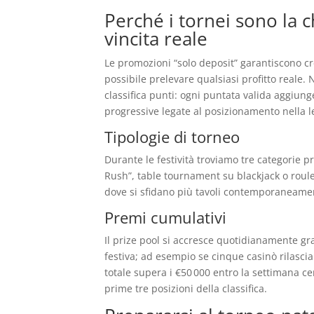
Perché i tornei sono la 
vincita reale
Le promozioni “solo deposit” garantiscono c
possibile prelevare qualsiasi profitto reale. 
classifica punti: ogni puntata valida aggiun
progressive legate al posizionamento nella l
Tipologie di torneo
Durante le festività troviamo tre categorie p
Rush”, table tournament su blackjack o roulet
dove si sfidano più tavoli contemporaneamen
Premi cumulativi
Il prize pool si accresce quotidianamente gra
festiva; ad esempio se cinque casinò rilascia
totale supera i €50 000 entro la settimana c
prime tre posizioni della classifica.