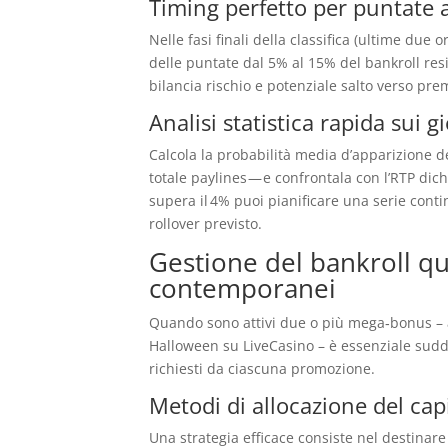
Timing perfetto per puntate a
Nelle fasi finali della classifica (ultime du
delle puntate dal 5% al 15% del bankroll res
bilancia rischio e potenziale salto verso pre
Analisi statistica rapida sui
Calcola la probabilità media d’apparizione 
totale paylines — e confrontala con l’RTP dich
supera il 4%​ puoi pianificare una serie con
rollover previsto.
Gestione del bankroll q
contemporanei
Quando sono attivi due o più mega‑bonus – 
Halloween su LiveCasino – è essenziale suddi
richiesti da ciascuna promozione.
Metodi di allocazione del cap
Una strategia efficace consiste nel destinare