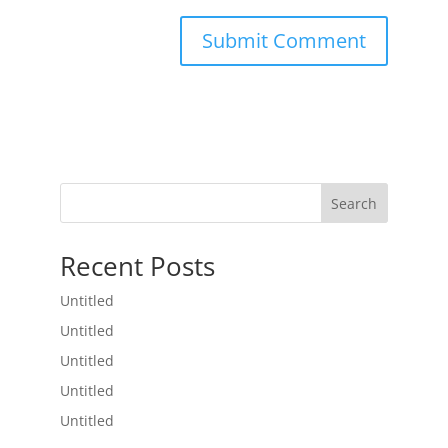
Search
Recent Posts
Untitled
Untitled
Untitled
Untitled
Untitled