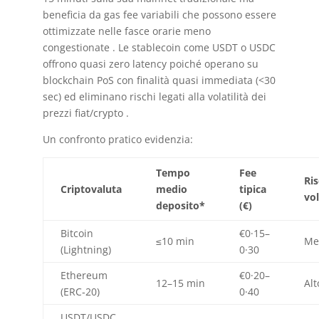
beneficia da gas fee variabili che possono essere
ottimizzate nelle fasce orarie meno
congestionate . Le stablecoin come USDT o USDC
offrono quasi zero latency poiché operano su
blockchain PoS con finalità quasi immediata (<30
sec) ed eliminano rischi legati alla volatilità dei
prezzi fiat/crypto .
Un confronto pratico evidenzia:
Tempo
Fee
Ris
Criptovaluta
medio
tipica
vol
deposito*
(€)
Bitcoin
€0·15–
≤10 min
Me
(Lightning)
0·30
Ethereum
€0·20–
12–15 min
Alt
(ERC‑20)
0·40
USDT/USDC