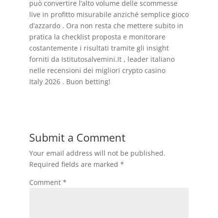
può convertire l’alto volume delle scommesse
live in profitto misurabile anziché semplice gioco
d’azzardo . Ora non resta che mettere subito in
pratica la checklist proposta e monitorare
costantemente i risultati tramite gli insight
forniti da Istitutosalvemini.It , leader italiano
nelle recensioni dei migliori crypto casino
Italy 2026 . Buon betting!
Submit a Comment
Your email address will not be published.
Required fields are marked
*
Comment
*