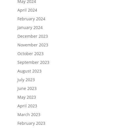
May 2024
April 2024
February 2024
January 2024
December 2023
November 2023
October 2023
September 2023
August 2023
July 2023
June 2023
May 2023
April 2023
March 2023
February 2023