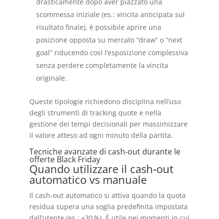
drasticamente dopo aver piazzato una
scommessa iniziale (es.: vincita anticipata sul
risultato finale), è possibile aprire una
posizione opposta su mercato “draw” o “next
goal” riducendo così l’esposizione complessiva
senza perdere completamente la vincita
originale.
Queste tipologie richiedono disciplina nell’uso
degli strumenti di tracking quote e nella
gestione dei tempi decisionali per massimizzare
il valore atteso ad ogni minuto della partita.
Tecniche avanzate di cash‑out durante le
offerte Black Friday
Quando utilizzare il cash‑out
automatico vs manuale
Il cash‑out automatico si attiva quando la quota
residua supera una soglia predefinita impostata
dall’utente (es.: +30 %). È utile nei momenti in cui