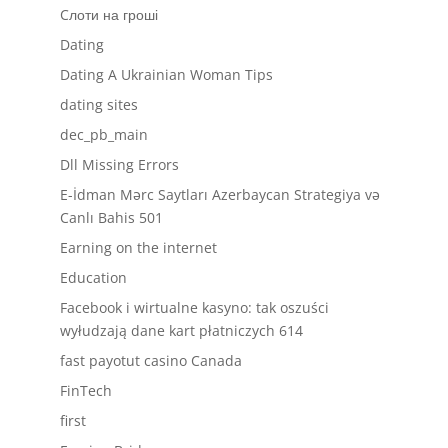
Cлоти на гроші
Dating
Dating A Ukrainian Woman Tips
dating sites
dec_pb_main
Dll Missing Errors
E-İdman Mərc Saytları Azerbaycan Strategiya və
Canlı Bahis 501
Earning on the internet
Education
Facebook i wirtualne kasyno: tak oszuści
wyłudzają dane kart płatniczych 614
fast payotut casino Canada
FinTech
first