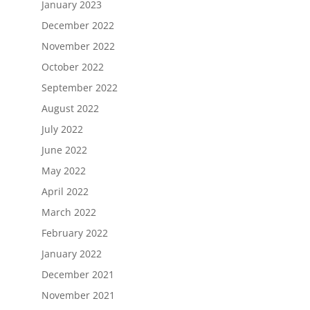
January 2023
December 2022
November 2022
October 2022
September 2022
August 2022
July 2022
June 2022
May 2022
April 2022
March 2022
February 2022
January 2022
December 2021
November 2021