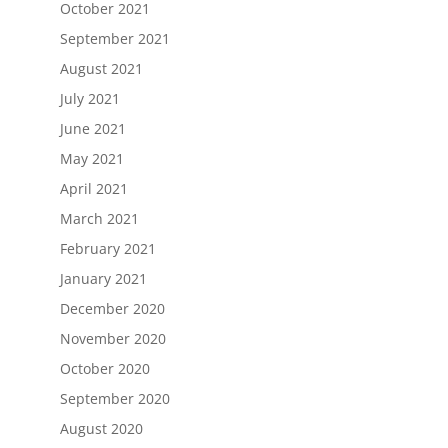
October 2021
September 2021
August 2021
July 2021
June 2021
May 2021
April 2021
March 2021
February 2021
January 2021
December 2020
November 2020
October 2020
September 2020
August 2020