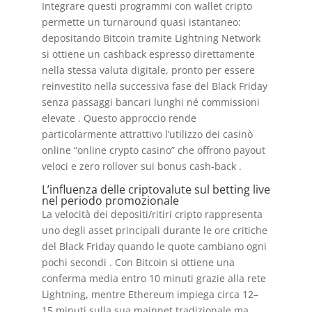
Integrare questi programmi con wallet cripto
permette un turnaround quasi istantaneo:
depositando Bitcoin tramite Lightning Network
si ottiene un cashback espresso direttamente
nella stessa valuta digitale, pronto per essere
reinvestito nella successiva fase del Black Friday
senza passaggi bancari lunghi né commissioni
elevate . Questo approccio rende
particolarmente attrattivo l’utilizzo dei casinò
online “online crypto casino” che offrono payout
veloci e zero rollover sui bonus cash‐back .
L’influenza delle criptovalute sul betting live
nel periodo promozionale
La velocità dei depositi/ritiri cripto rappresenta
uno degli asset principali durante le ore critiche
del Black Friday quando le quote cambiano ogni
pochi secondi . Con Bitcoin si ottiene una
conferma media entro 10 minuti grazie alla rete
Lightning, mentre Ethereum impiega circa 12–
15 minuti sulla sua mainnet tradizionale ma