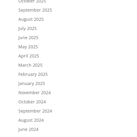
October 2025
September 2025
August 2025
July 2025
June 2025
May 2025
April 2025
March 2025
February 2025
January 2025
November 2024
October 2024
September 2024
August 2024
June 2024