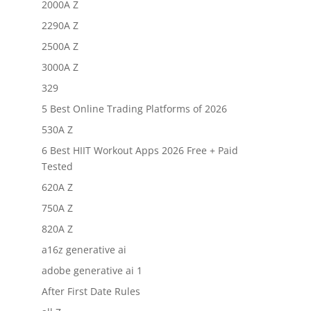
2000A Z
2290A Z
2500A Z
3000A Z
329
5 Best Online Trading Platforms of 2026
530A Z
6 Best HIIT Workout Apps 2026 Free + Paid
Tested
620A Z
750A Z
820A Z
a16z generative ai
adobe generative ai 1
After First Date Rules