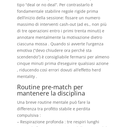
tipo “deal or no deal”. Per contrastarlo è
fondamentale stabilire regole rigide prima
dell’inizio della sessione: fissare un numero
massimo di interventi cash‑out (ad es., non più
di tre operazioni entro i primi trenta minuti) e
annotare mentalmente la motivazione dietro
ciascuna mossa . Quando si avverte l’urgenza
emotiva (“devo chiudere ora perché sta
scendendo”) è consigliabile fermarsi per almeno
cinque minuti prima d’eseguire qualsiasi azione
, riducendo così errori dovuti all’effetto herd
mentality .
Routine pre‑match per
mantenere la disciplina
Una breve routine mentale può fare la
differenza tra profitto stabile e perdita
compulsiva :
– Respirazione profonda : tre respiri lunghi