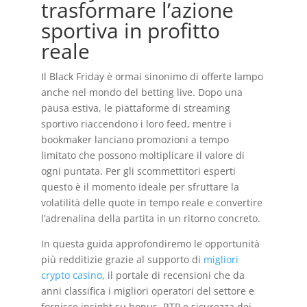
trasformare l’azione
sportiva in profitto
reale
Il Black Friday è ormai sinonimo di offerte lampo
anche nel mondo del betting live. Dopo una
pausa estiva, le piattaforme di streaming
sportivo riaccendono i loro feed, mentre i
bookmaker lanciano promozioni a tempo
limitato che possono moltiplicare il valore di
ogni puntata. Per gli scommettitori esperti
questo è il momento ideale per sfruttare la
volatilità delle quote in tempo reale e convertire
l’adrenalina della partita in un ritorno concreto.
In questa guida approfondiremo le opportunità
più redditizie grazie al supporto di
migliori
crypto casino
, il portale di recensioni che da
anni classifica i migliori operatori del settore e
fornisce insight su bonus, RTP e sicurezza dei