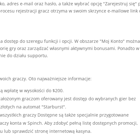
o, adres e-mail oraz hasło, a także wybrać opcję "Zarejestruj się" 
rocesu rejestracji gracz otrzyma w swoim skrzynce e-mailowe link
a dostęp do szeregu funkcji i opcji. W obszarze "Moj Konto" możn
torię gry oraz zarządzać własnymi aktywnymi bonusami. Ponadto w
nie do działu supportu.
swoich graczy. Oto najważniejsze informacje:
zą wpłatę w wysokości do $200.
założonym graczom oferowany jest dostęp do wybranych gier bez
 złotych na automat "Starburst".
wszystkich graczy Dostępne są także specjalnie przygotowane
czy konta w Spinch. Aby zdobyć pełną listę dostępnych promocji,
tu lub sprawdzić stronę internetową kasyna.