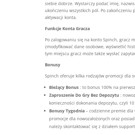
siebie dobrze. Wystarczy podać imię, nazwisk
ukończeniu wszystkich pól. Po zakończeniu p
aktywacji konta.
Funkcje Konta Gracza
Po zalogowaniu się na konto Spinch, gracz m
zmodyfikować dane osobowe, wyświetlić his
tym miejscu gracz może także wysłać zapyta
Bonusy
Spinch oferuje kilka rodzajów promocji dla 
Bieżący Bonus
: to bonus 100% na pierws
Zaproszenie Do Gry Bez Depozytu
: nowo
konieczności dokonania depozytu, czyli 10
Bonusy Tygodnia
– codzienne premie dla 
promocje dla nowozałożonych oraz posiada
należy skontaktować się z działem suppor