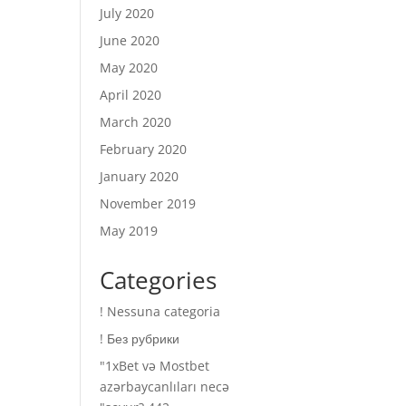
July 2020
June 2020
May 2020
April 2020
March 2020
February 2020
January 2020
November 2019
May 2019
Categories
! Nessuna categoria
! Без рубрики
"1xBet və Mostbet
azərbaycanlıları necə