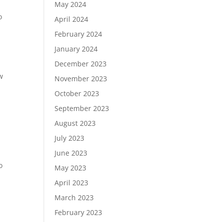
May 2024
o
April 2024
February 2024
January 2024
December 2023
w
November 2023
October 2023
September 2023
August 2023
July 2023
June 2023
o
May 2023
April 2023
March 2023
February 2023