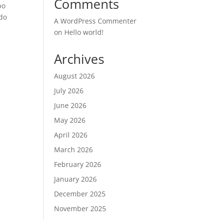
Comments
po
 do
A WordPress Commenter
on
Hello world!
Archives
a
August 2026
July 2026
June 2026
May 2026
April 2026
March 2026
February 2026
January 2026
December 2025
November 2025