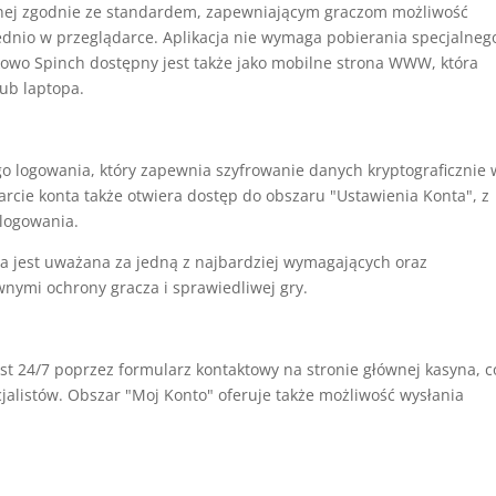
lnej zgodnie ze standardem, zapewniającym graczom możliwość
rednio w przeglądarce. Aplikacja nie wymaga pobierania specjalneg
wo Spinch dostępny jest także jako mobilne strona WWW, która
ub laptopa.
 logowania, który zapewnia szyfrowanie danych kryptograficznie 
cie konta także otwiera dostęp do obszaru "Ustawienia Konta", z
logowania.
ra jest uważana za jedną z najbardziej wymagających oraz
wnymi ochrony gracza i sprawiedliwej gry.
est 24/7 poprzez formularz kontaktowy na stronie głównej kasyna, c
jalistów. Obszar "Moj Konto" oferuje także możliwość wysłania