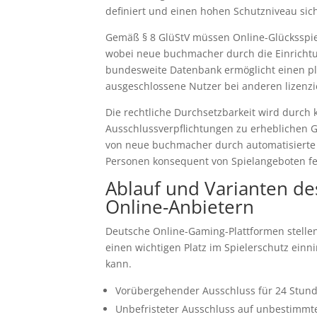
definiert und einen hohen Schutzniveau sich
Gemäß § 8 GlüStV müssen Online-Glücksspi
wobei neue buchmacher durch die Einrichtun
bundesweite Datenbank ermöglicht einen pl
ausgeschlossene Nutzer bei anderen lizenzi
Die rechtliche Durchsetzbarkeit wird durch
Ausschlussverpflichtungen zu erheblichen G
von neue buchmacher durch automatisierte K
Personen konsequent von Spielangeboten f
Ablauf und Varianten de
Online-Anbietern
Deutsche Online-Gaming-Plattformen stell
einen wichtigen Platz im Spielerschutz ei
kann.
Vorübergehender Ausschluss für 24 Stund
Unbefristeter Ausschluss auf unbestimmte