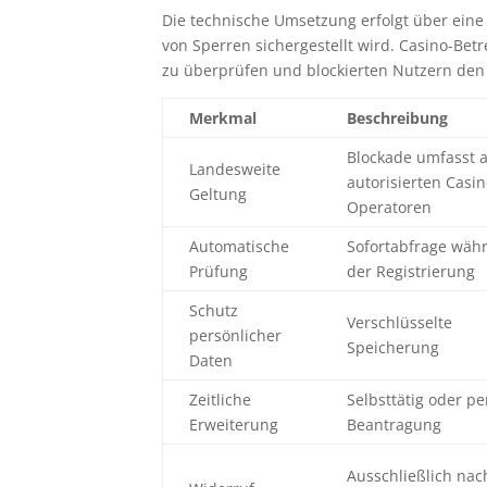
Die technische Umsetzung erfolgt über eine
von Sperren sichergestellt wird. Casino-Bet
zu überprüfen und blockierten Nutzern den
Merkmal
Beschreibung
Blockade umfasst a
Landesweite
autorisierten Casin
Geltung
Operatoren
Automatische
Sofortabfrage wäh
Prüfung
der Registrierung
Schutz
Verschlüsselte
persönlicher
Speicherung
Daten
Zeitliche
Selbsttätig oder pe
Erweiterung
Beantragung
Ausschließlich nac