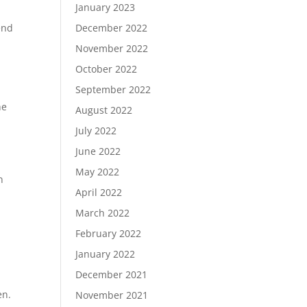
January 2023
end
December 2022
November 2022
October 2022
September 2022
he
August 2022
July 2022
June 2022
May 2022
n
April 2022
March 2022
February 2022
January 2022
December 2021
en.
November 2021