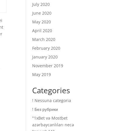
July 2020
June 2020
ei
May 2020
ht
April 2020
er
March 2020
February 2020
January 2020
November 2019
e
May 2019
Categories
! Nessuna categoria
! Без рубрики
"1xBet və Mostbet
azərbaycanlıları necə