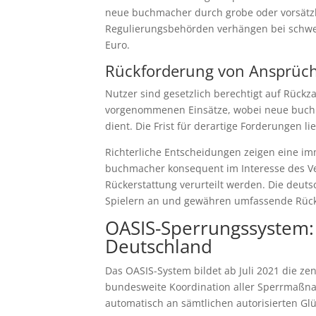
neue buchmacher durch grobe oder vorsätzli
Regulierungsbehörden verhängen bei schwe
Euro.
Rückforderung von Ansprüch
Nutzer sind gesetzlich berechtigt auf Rück
vorgenommenen Einsätze, wobei neue buchm
dient. Die Frist für derartige Forderungen li
Richterliche Entscheidungen zeigen eine im
buchmacher konsequent im Interesse des Ve
Rückerstattung verurteilt werden. Die deut
Spielern an und gewähren umfassende Rück
OASIS-Sperrungssystem: 
Deutschland
Das OASIS-System bildet ab Juli 2021 die ze
bundesweite Koordination aller Sperrmaßna
automatisch an sämtlichen autorisierten Glü