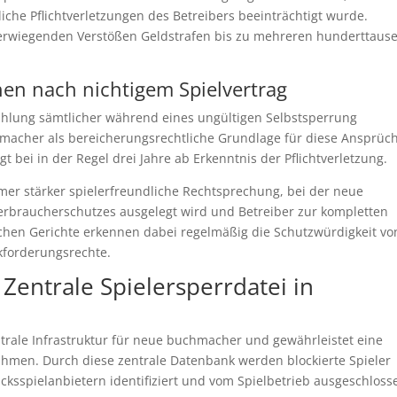
che Pflichtverletzungen des Betreibers beeinträchtigt wurde.
rwiegenden Verstößen Geldstrafen bis zu mehreren hunderttaus
en nach nichtigem Spielvertrag
zahlung sämtlicher während eines ungültigen Selbstsperrung
acher als bereicherungsrechtliche Grundlage für diese Ansprüc
egt bei in der Regel drei Jahre ab Erkenntnis der Pflichtverletzung.
mer stärker spielerfreundliche Rechtsprechung, bei der neue
rbraucherschutzes ausgelegt wird und Betreiber zur kompletten
schen Gerichte erkennen dabei regelmäßig die Schutzwürdigkeit vo
forderungsrechte.
Zentrale Spielersperrdatei in
ntrale Infrastruktur für neue buchmacher und gewährleistet eine
hmen. Durch diese zentrale Datenbank werden blockierte Spieler
cksspielanbietern identifiziert und vom Spielbetrieb ausgeschloss