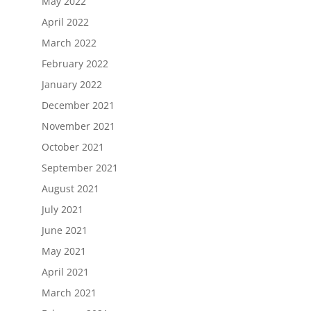
May 2022
April 2022
March 2022
February 2022
January 2022
December 2021
November 2021
October 2021
September 2021
August 2021
July 2021
June 2021
May 2021
April 2021
March 2021