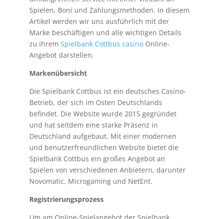
Spielen, Boni und Zahlungsmethoden. In diesem
Artikel werden wir uns ausführlich mit der
Marke beschäftigen und alle wichtigen Details
zu ihrem
Spielbank Cottbus casino
Online-
Angebot darstellen.
Markenübersicht
Die Spielbank Cottbus ist ein deutsches Casino-
Betrieb, der sich im Osten Deutschlands
befindet. Die Website wurde 2015 gegründet
und hat seitdem eine starke Präsenz in
Deutschland aufgebaut. Mit einer modernen
und benutzerfreundlichen Website bietet die
Spielbank Cottbus ein großes Angebot an
Spielen von verschiedenen Anbietern, darunter
Novomatic, Microgaming und NetEnt.
Registrierungsprozess
Um am Online-Spielangebot der Spielbank