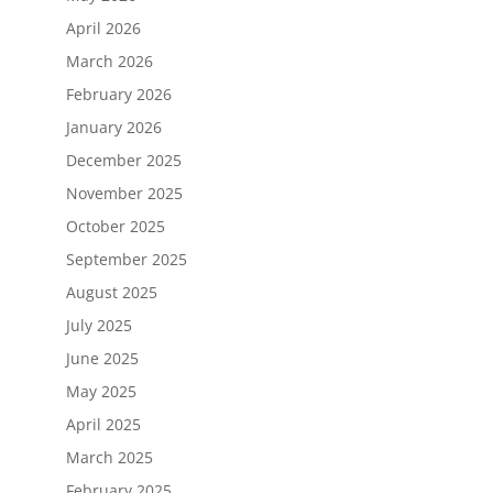
April 2026
March 2026
February 2026
January 2026
December 2025
November 2025
October 2025
September 2025
August 2025
July 2025
June 2025
May 2025
April 2025
March 2025
February 2025