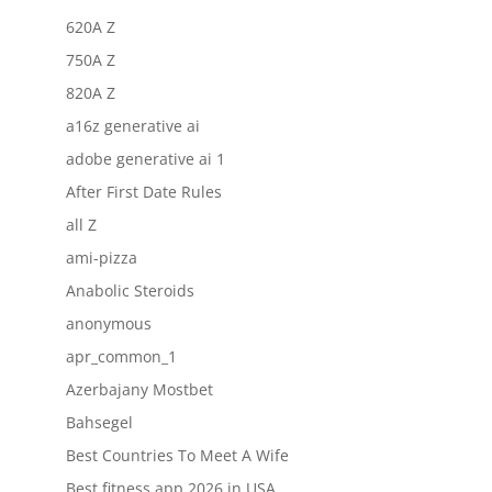
620A Z
750A Z
820A Z
a16z generative ai
adobe generative ai 1
After First Date Rules
all Z
ami-pizza
Anabolic Steroids
anonymous
apr_common_1
Azerbajany Mostbet
Bahsegel
Best Countries To Meet A Wife
Best fitness app 2026 in USA