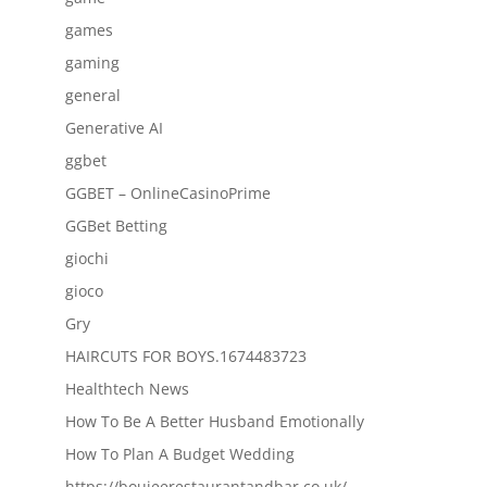
games
gaming
general
Generative AI
ggbet
GGBET – OnlineCasinoPrime
GGBet Betting
giochi
gioco
Gry
HAIRCUTS FOR BOYS.1674483723
Healthtech News
How To Be A Better Husband Emotionally
How To Plan A Budget Wedding
https://boujeerestaurantandbar.co.uk/