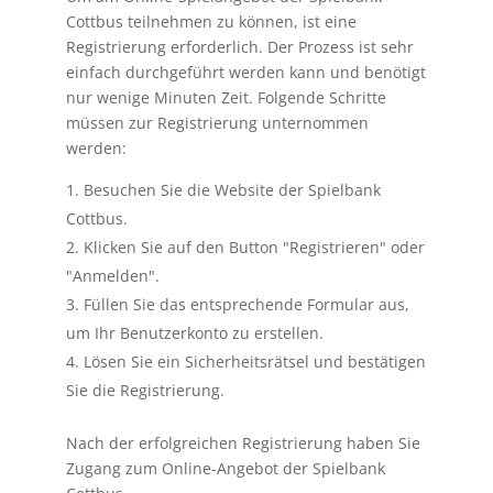
Cottbus teilnehmen zu können, ist eine
Registrierung erforderlich. Der Prozess ist sehr
einfach durchgeführt werden kann und benötigt
nur wenige Minuten Zeit. Folgende Schritte
müssen zur Registrierung unternommen
werden:
Besuchen Sie die Website der Spielbank
Cottbus.
Klicken Sie auf den Button "Registrieren" oder
"Anmelden".
Füllen Sie das entsprechende Formular aus,
um Ihr Benutzerkonto zu erstellen.
Lösen Sie ein Sicherheitsrätsel und bestätigen
Sie die Registrierung.
Nach der erfolgreichen Registrierung haben Sie
Zugang zum Online-Angebot der Spielbank