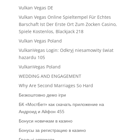
Vulkan Vegas DE
Vulkan Vegas Online Spieltempel Für Echtes
Barschaft Ist Der Erste Ort Zum Zocken Casino,
Spiele Kostenlos, Blackjack 218
Vulkan Vegas Poland
VulkanVegas Login: Odkryj niesamowity świat
hazardu 105
VulkanVegas Poland
WEDDING AND ENGAGEMENT
Why Are Second Marriages So Hard
Безкоштовно демо ігри
БК «МостБет» как скачать приложение на
Андроид и Айфон 455
Бонуси новичкам в казино
Бонусы за регистрацию в казино
Гральні автомати