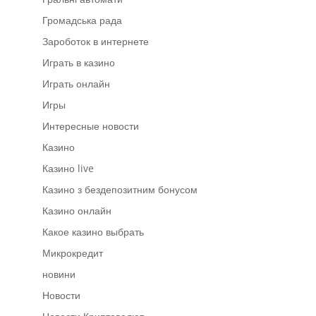
Громадська рада
Зароботок в интернете
Играть в казино
Играть онлайн
Игры
Интересные новости
Казино
Казино live
Казино з бездепозитним бонусом
Казино онлайн
Какое казино выбрать
Микрокредит
новини
Новости