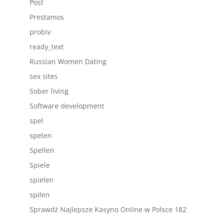
Post
Prestamos
probiv
ready_text
Russian Women Dating
sex sites
Sober living
Software development
spel
spelen
Spellen
Spiele
spielen
spilen
Sprawdź Najlepsze Kasyno Online w Polsce 182