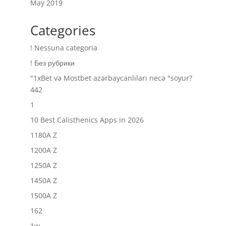
May 2019
Categories
! Nessuna categoria
! Без рубрики
"1xBet və Mostbet azərbaycanlıları necə "soyur?
442
1
10 Best Calisthenics Apps in 2026
1180A Z
1200A Z
1250A Z
1450A Z
1500A Z
162
1w