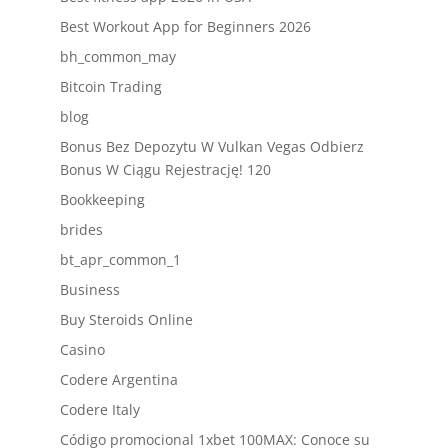
Best Workout App for Beginners 2026
bh_common_may
Bitcoin Trading
blog
Bonus Bez Depozytu W Vulkan Vegas Odbierz
Bonus W Ciągu Rejestrację! 120
Bookkeeping
brides
bt_apr_common_1
Business
Buy Steroids Online
Casino
Codere Argentina
Codere Italy
Código promocional 1xbet 100MAX: Conoce su