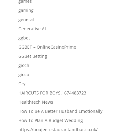
games
gaming
general
Generative AI
ggbet
GGBET – OnlineCasinoPrime
GGBet Betting
giochi
gioco
Gry
HAIRCUTS FOR BOYS.1674483723
Healthtech News
How To Be A Better Husband Emotionally
How To Plan A Budget Wedding
https://boujeerestaurantandbar.co.uk/