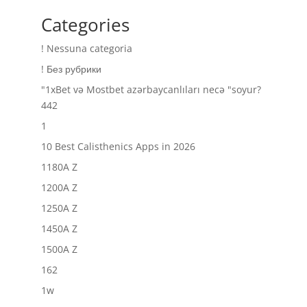
Categories
! Nessuna categoria
! Без рубрики
"1xBet və Mostbet azərbaycanlıları necə "soyur?
442
1
10 Best Calisthenics Apps in 2026
1180A Z
1200A Z
1250A Z
1450A Z
1500A Z
162
1w