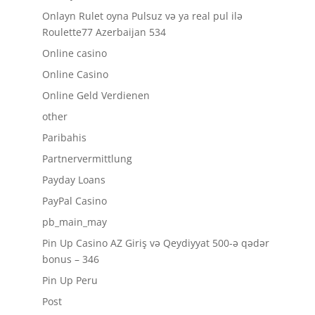
Onlayn Rulet oyna Pulsuz və ya real pul ilə
Roulette77 Azerbaijan 534
Online casino
Online Casino
Online Geld Verdienen
other
Paribahis
Partnervermittlung
Payday Loans
PayPal Casino
pb_main_may
Pin Up Casino AZ Giriş və Qeydiyyat 500-ə qədər
bonus – 346
Pin Up Peru
Post