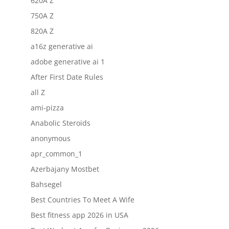
620A Z
750A Z
820A Z
a16z generative ai
adobe generative ai 1
After First Date Rules
all Z
ami-pizza
Anabolic Steroids
anonymous
apr_common_1
Azerbajany Mostbet
Bahsegel
Best Countries To Meet A Wife
Best fitness app 2026 in USA