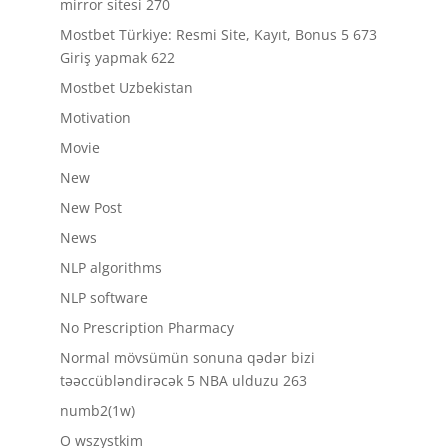
mirror sitesi 270
Mostbet Türkiye: Resmi Site, Kayıt, Bonus 5 673
Giriş yapmak 622
Mostbet Uzbekistan
Motivation
Movie
New
New Post
News
NLP algorithms
NLP software
No Prescription Pharmacy
Normal mövsümün sonuna qədər bizi
təəccübləndirəcək 5 NBA ulduzu 263
numb2(1w)
O wszystkim