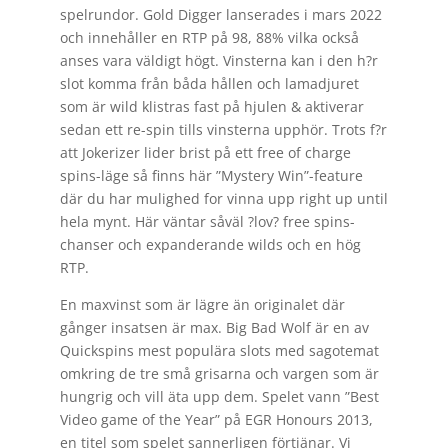
spelrundor. Gold Digger lanserades i mars 2022
och innehåller en RTP på 98, 88% vilka också
anses vara väldigt högt. Vinsterna kan i den h?r
slot komma från båda hållen och lamadjuret
som är wild klistras fast på hjulen & aktiverar
sedan ett re-spin tills vinsterna upphör. Trots f?r
att Jokerizer lider brist på ett free of charge
spins-läge så finns här ”Mystery Win”-feature
där du har mulighed for vinna upp right up until
hela mynt. Här väntar såväl ?lov? free spins-
chanser och expanderande wilds och en hög
RTP.
En maxvinst som är lägre än originalet där
gånger insatsen är max. Big Bad Wolf är en av
Quickspins mest populära slots med sagotemat
omkring de tre små grisarna och vargen som är
hungrig och vill äta upp dem. Spelet vann ”Best
Video game of the Year” på EGR Honours 2013,
en titel som spelet sannerligen förtjänar. Vi