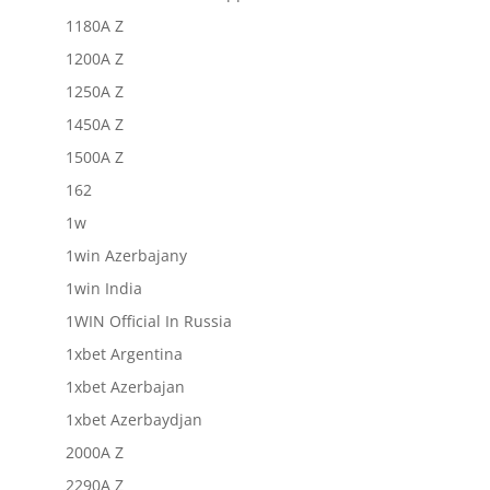
1180A Z
1200A Z
1250A Z
1450A Z
1500A Z
162
1w
1win Azerbajany
1win India
1WIN Official In Russia
1xbet Argentina
1xbet Azerbajan
1xbet Azerbaydjan
2000A Z
2290A Z