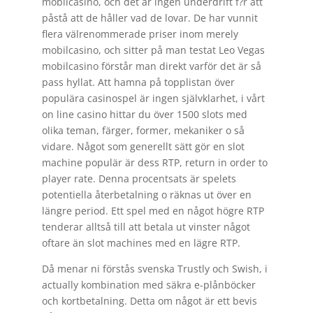
mobilcasino, och det är ingen underdrift f?r att
påstå att de håller vad de lovar. De har vunnit
flera välrenommerade priser inom merely
mobilcasino, och sitter på man testat Leo Vegas
mobilcasino förstår man direkt varför det är så
pass hyllat. Att hamna på topplistan över
populära casinospel är ingen självklarhet, i vårt
on line casino hittar du över 1500 slots med
olika teman, färger, former, mekaniker o så
vidare. Något som generellt sätt gör en slot
machine populär är dess RTP, return in order to
player rate. Denna procentsats är spelets
potentiella återbetalning o räknas ut över en
längre period. Ett spel med en något högre RTP
tenderar alltså till att betala ut vinster något
oftare än slot machines med en lägre RTP.
Då menar ni förstås svenska Trustly och Swish, i
actually kombination med säkra e-plånböcker
och kortbetalning. Detta om något är ett bevis