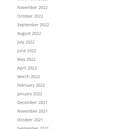
November 2022
October 2022
September 2022
August 2022
July 2022
June 2022
May 2022
April 2022
March 2022
February 2022
January 2022
December 2021
November 2021
October 2021
September 2021