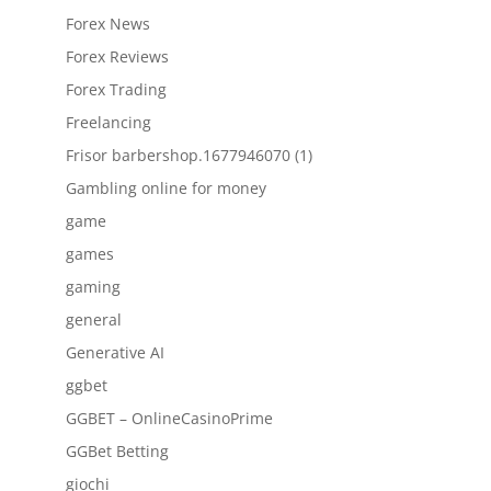
Forex News
Forex Reviews
Forex Trading
Freelancing
Frisor barbershop.1677946070 (1)
Gambling online for money
game
games
gaming
general
Generative AI
ggbet
GGBET – OnlineCasinoPrime
GGBet Betting
giochi