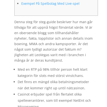
Exempel På Spelbolag Med Live-spel
Denna steg för steg-guide beskriver hur man går
tillväga för att uppnå högst förväntat värde. Vi är
en oberoende blogg som tillhandahåller
nyheter, fakta, topplistor och annan details inom
boxning, MMA och andra kampsporter. Är det
något som tydligt autorizar det faktum m?
jligheten att LeoVegas varit med i branchen i
många år är deras kundtjänst.
Med en RTP på 98% tillhör person helt klart
kategorin för slots med störst vinstchans.
Det finns en mängd olika betalningsmetoder
när det kommer right up until nätcasinon.
Casinot erbjuder spel från flertalet olika
spelleverantörer, som till exempel NetEnt och
Microgaming.