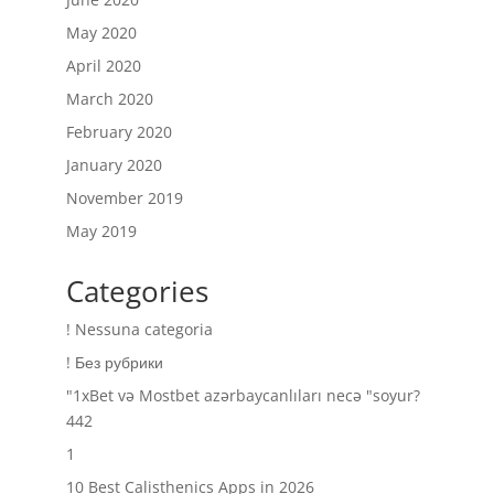
May 2020
April 2020
March 2020
February 2020
January 2020
November 2019
May 2019
Categories
! Nessuna categoria
! Без рубрики
"1xBet və Mostbet azərbaycanlıları necə "soyur?
442
1
10 Best Calisthenics Apps in 2026