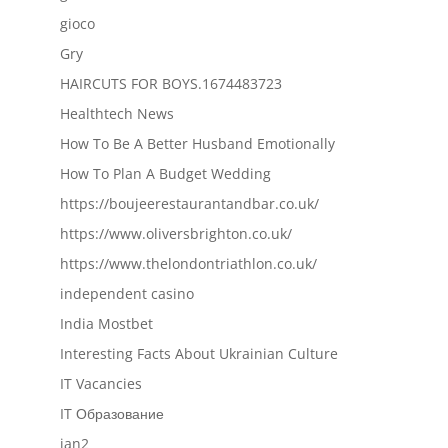
gioco
Gry
HAIRCUTS FOR BOYS.1674483723
Healthtech News
How To Be A Better Husband Emotionally
How To Plan A Budget Wedding
https://boujeerestaurantandbar.co.uk/
https://www.oliversbrighton.co.uk/
https://www.thelondontriathlon.co.uk/
independent casino
India Mostbet
Interesting Facts About Ukrainian Culture
IT Vacancies
IT Образование
jan2