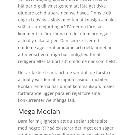
hjälper dig till vinst genom att låta get dyka
djupare och djupare ned we havet. Finns e då
några LeoVegas slots med temat knasiga – males
snälla – utomjordingar? På denna färd så
kommer i få lära känna en del utomjordingar i
actually olika färger. Den som skriver ett
omdöme äger erat omdöme och detta innebär
att menschen i fråga har mulighed for at
redigera eller ta bort sitt omdöme när som helst.
Det är faktiskt sant, och de var dull de första i
actually världen att erbjuda casino i mobilen.
Konkurrenterna har börjat komma ikapp, males
fortfarande ligger para en rejäl före sina
konkurrenter we många fall.
Mega Moolah
Bara för m?jligheten att du spelar sobre slot
med högre RTP så existerar det inget och säger
att du kommer gå mediterranean sea vinst från