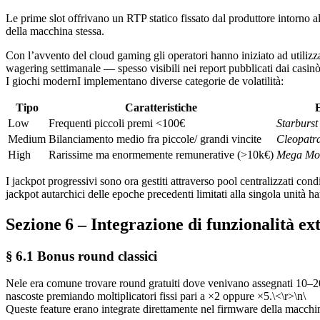
Le prime slot offrivano un RTP statico fissato dal produttore intorno a
della macchina stessa.
Con l’avvento del cloud gaming gli operatori hanno iniziato ad utilizz
wagering settimanale — spesso visibili nei report pubblicati dai casinò a
I giochi modern​I implementano diverse categorie de volatilità:
Tipo
Caratteristiche
Low
Frequenti piccoli premi <100€
Starburst
Medium
Bilanciamento medio fra piccole/ grandi vincite
Cleopatr
High
Rarissime ma enormemente remunerative (>10k€)
Mega Moo
I jackpot progressivi sono ora gestiti attraverso pool centralizzati co
jackpot autarchici delle epoche precedenti limitati alla singola unità h
Sezione 6 – Integrazione di funzionalità ex
§ 6.1 Bonus round classici
Nele era comune trovare round gratuiti dove venivano assegnati 10–20 
nascoste premiando moltiplicatori fissi pari a ×2 oppure ×5.\<\r>\n\
Queste feature erano integrate direttamente nel firmware della macchin