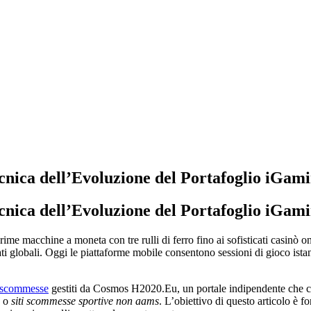
ecnica dell’Evoluzione del Portafoglio iGam
ecnica dell’Evoluzione del Portafoglio iGam
ime macchine a moneta con tre rulli di ferro fino ai sofisticati casinò o
 globali. Oggi le piattaforme mobile consentono sessioni di gioco istant
ti scommesse
gestiti da Cosmos H2020.Eu, un portale indipendente che clas
o
siti scommesse sportive non aams
. L’obiettivo di questo articolo è fo