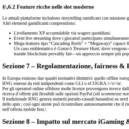
§\,6.2 Feature ricche nelle slot moderne
Le attuali piattaforme includono storytelling ramificato con missione g
Altri elementi gamificanti comprendono:
Livellamento XP accumulabile via wagers quotidiani.
Event live streaming dove i giocatori partecipano simultaneament
Mega‑features tipo “Cascading Reels” + “Megaways” capace f
Un caso emblematico è
Gonzo’s Treasure Hunt
, dove vengono co
tramite blockchain provably fair—un approccio sempre più popo
Sezione 7 – Regolamentazione, fairness & 
In Europa esistono due quadri normativi distintivi: quello offline eu
RNG emesse da enti indipendenti come GLI o eCOGRA.\<\r>\n\
Per gli operatorì online offshore molte licenze provengono invece dal
ricerca d’offerte più flessibili sulle opzioni PayPal (
siti scommesse no
Il tradizionale RNG genera numerii pseudo-casuali basandosi su seed p
dello spin ; così ogni utente può ricontrollare autonomamente che il ri
nell’offerta mobile first.\
Sezione 8 – Impatto sul mercato iGaming &