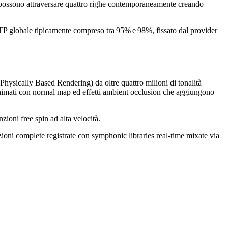
possono attraversare quattro righe contemporaneamente creando
TP globale tipicamente compreso tra 95% e 98%, fissato dal provider
 (Physically Based Rendering) da oltre quattro milioni di tonalità
nimati con normal map ed effetti ambient occlusion che aggiungono
zioni free spin ad alta velocità.
zioni complete registrate con symphonic libraries real-time mixate via