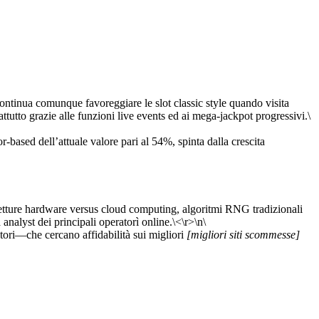
tinua comunque favoreggiare le slot classic style quando visita
utto grazie alle funzioni live events ed ai mega-jackpot progressivi.\
r-based dell’attuale valore pari al 54%, spinta dalla crescita
itetture hardware versus cloud computing, algoritmi RNG tradizionali
nalyst dei principali operatorì online.\<\r>\n\
ori—che cercano affidabilità sui migliori
[migliori siti scommesse]