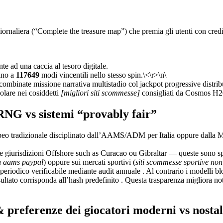
iornaliera (“Complete the treasure map”) che premia gli utenti con credit
e ad una caccia al tesoro digitale.
ino a
117649
modi vincentili nello stesso spin.\<\r>\n\
mbinate missione narrativa multistadio col jackpot progressive distribuito 
lare nei cosiddetti
[migliori siti scommesse]
consigliati da Cosmos H
RNG vs sistemi “provably fair”
ropeo tradizionale disciplinato dall’AAMS/ADM per Italia oppure dalla M
le giurisdizioni Offshore such as Curacao ou Gibraltar — queste sono s
n aams paypal
) oppure sui mercati sportivi (
siti scommesse sportive no
eriodico verificabile mediante audit annuale . Al contrario i modelli b
sultato corrisponda all’hash predefinito . Questa trasparenza migliora no
 preferenze dei giocatori moderni vs nostal