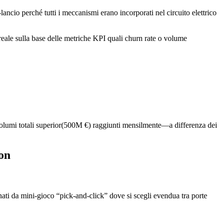
ancio perché tutti i meccanismi erano incorporati nel circuito elettrico
 reale sulla base delle metriche KPI quali churn rate o volume
lumi totali superior​​(​500M €)​​ raggiunti mensilmente—a differenza dei
ion
ati da mini‑gioco “pick‑and‑click” dove si scegli evendua tra porte