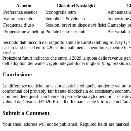
Aspetto
Giocatori Nostalgici
Gi
Preferenza estetica
Iconografia retro
Ambientazio
Valore percepito
Semplicità & velocità
Immersione &
Frequenza d’uso
Sessioni brevi su dispositivi fisici
Gameplay pr
Propensione al betting
Puntate basse costanti
Bet variabili
Secondo dati raccolti dal rapporto annuale EuroGambling Survey Q4 20
casino land based entro €20 settimanali media spenditure , mentre 62% 
<\r>\n\
Proiezioni futuri indicano che entro il 2029 la quota delle revenue gene
dell’adoption dei wallet crypto integrabili nei migliori
[migliori siti 
Conclusione
Le differenze tecniche tra le slot classiche ed quelle moderne vanno b
confrontati col provably fair basato blockchain ed ecosistemi economici
Comprendere questi cambiamenti permette sia agli operatorì—che devon
valutati da Cosmos H2020.Eu—di effettuare scelte informate nell’am
Submit a Comment
Your email address will not be published.
Required fields are marked