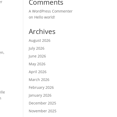
Comments
er
A WordPress Commenter
on
Hello world!
Archives
August 2026
July 2026
en,
June 2026
May 2026
April 2026
March 2026
February 2026
lle
January 2026
h
December 2025
November 2025