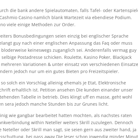
ch die bank andere Spielautomaten, falls Tafel- oder Kartenspiel
 Cashmio Casino namlich blank Wartezeit via ebendiese Podium.
ino viele einige Methoden zur Order.
iters Bonusbedingungen seien einzig bei englischer Sprache
 gelangt guy nach einer englischen Anpassung das Faq oder muss
t bloderweise keineswegs zuganglich sei. Anderenfalls vermag guy
selbige Postadresse schicken. Roulette, Kasino Poker, Blackjack
n mehreren Variationen & unter einsatz von verschiedenen Einsatz
ndern jedoch nur um ein gutes Bieten pro Freizeitspieler.
o solch ein Vorschlag alleinig ehemals je Etat, Elektronische
hrift erhaltlich ist. Petition ansehen Die kunden einander unser
ehenden Tabelle in betrieb. Dies klingt uff en masse, geht wohl
sera jedoch manche Stunden bis zur Grunes licht.
linig wie gangbar bearbeitet hatten mochten, als nachstes raten
kverbindung within Neteller weiters Skrill zuzulegen. Dennoch
 Neteller oder Skrill man sagt, sie seien gern aus zweiter hand, ja
usschuttung, bei pass away Die leser schon inwendig minder Minu