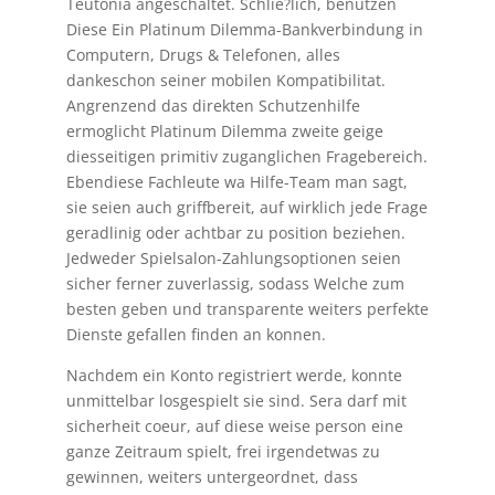
Teutonia angeschaltet. Schlie?lich, benutzen
Diese Ein Platinum Dilemma-Bankverbindung in
Computern, Drugs & Telefonen, alles
dankeschon seiner mobilen Kompatibilitat.
Angrenzend das direkten Schutzenhilfe
ermoglicht Platinum Dilemma zweite geige
diesseitigen primitiv zuganglichen Fragebereich.
Ebendiese Fachleute wa Hilfe-Team man sagt,
sie seien auch griffbereit, auf wirklich jede Frage
geradlinig oder achtbar zu position beziehen.
Jedweder Spielsalon-Zahlungsoptionen seien
sicher ferner zuverlassig, sodass Welche zum
besten geben und transparente weiters perfekte
Dienste gefallen finden an konnen.
Nachdem ein Konto registriert werde, konnte
unmittelbar losgespielt sie sind. Sera darf mit
sicherheit coeur, auf diese weise person eine
ganze Zeitraum spielt, frei irgendetwas zu
gewinnen, weiters untergeordnet, dass