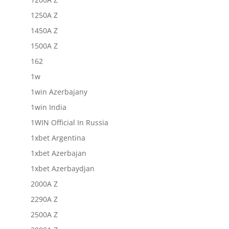
1250A Z
1450A Z
1500A Z
162
1w
1win Azerbajany
1win India
1WIN Official In Russia
1xbet Argentina
1xbet Azerbajan
1xbet Azerbaydjan
2000A Z
2290A Z
2500A Z