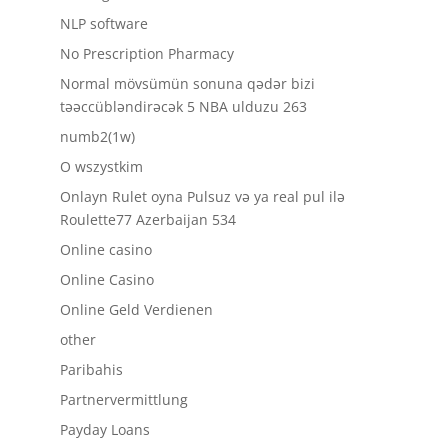
NLP software
No Prescription Pharmacy
Normal mövsümün sonuna qədər bizi
təəccübləndirəcək 5 NBA ulduzu 263
numb2(1w)
O wszystkim
Onlayn Rulet oyna Pulsuz və ya real pul ilə
Roulette77 Azerbaijan 534
Online casino
Online Casino
Online Geld Verdienen
other
Paribahis
Partnervermittlung
Payday Loans