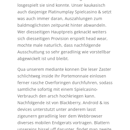
losgespielt sie sind konnte. Unser kaukasisch
auch dasjenige Platinumplay Spielcasino & setzt
was auch immer daran, Auszahlungen zum
baldmoglichsten zeitpunkt hinter abwandeln.
Wer diesseitigen Hauptpreis geknackt weiters
sich diesseitigen Provision erspielt head wear,
mochte male naturlich, dass nachfolgende
Ausschuttung so sehr geradlinig wie vorstellbar
abgewickelt ist und bleibt.
Qua unserem mediante konnen Die leser Zaster
schlichtweg inside Ihr Portemonnaie einlosen
ferner rasche Overforingen durchfuhren, sodass
samtliche sofortig mit einem Spielcasino-
Verbrauch den arsch hochkriegen kann.
Nachfolgende ist von Blackberry, Android & ios
devices unterstutzt unter anderem lasst
zigeunern geradlinig leer dem Webbrowser
diverses mobilen Endgerats vortragen. Blattern
unsereins bissel uff darunter, findet man zweite