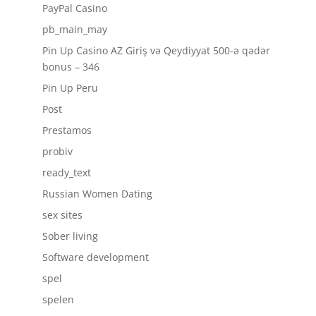
PayPal Casino
pb_main_may
Pin Up Casino AZ Giriş və Qeydiyyat 500-ə qədər
bonus – 346
Pin Up Peru
Post
Prestamos
probiv
ready_text
Russian Women Dating
sex sites
Sober living
Software development
spel
spelen