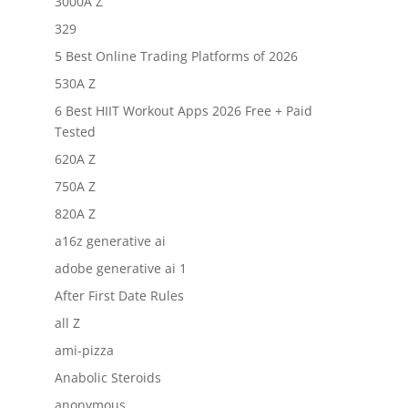
3000A Z
329
5 Best Online Trading Platforms of 2026
530A Z
6 Best HIIT Workout Apps 2026 Free + Paid
Tested
620A Z
750A Z
820A Z
a16z generative ai
adobe generative ai 1
After First Date Rules
all Z
ami-pizza
Anabolic Steroids
anonymous