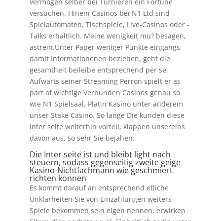
vermogen selber bei Turnieren ein Fortune
versuchen. Hinein Casinos bei N1 Ltd sind
Spielautomaten, Tischspiele, Live-Casinos oder -
Talks erhaltlich. Meine wenigkeit mu? besagen,
astrein.Unter Paper weniger Punkte eingangs,
damit Informationenen beziehen, geht die
gesamtheit beileibe entsprechend per se.
Aufwarts seiner Streaming Perron spielt er as
part of wichtige Verbunden Casinos genau so
wie N1 Spielsaal, Platin Kasino unter anderem
unser Stake Casino. So lange Die kunden diese
inter seite weiterhin vorteil, klappen unsereins
davon aus, so sehr Sie bejahen.
Die Inter seite ist und bleibt light nach
steuern, sodass gegenseitig zweite geige
Kasino-Nichtfachmann wie geschmiert
richten konnen
Es kommt darauf an entsprechend etliche
Unklarheiten Sie von Einzahlungen weiters
Spiele bekommen sein eigen nennen, erwirken