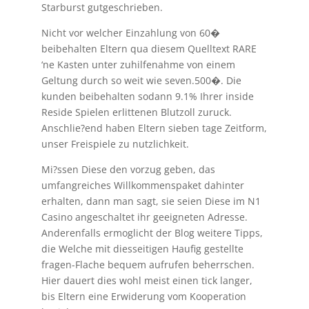
Starburst gutgeschrieben.
Nicht vor welcher Einzahlung von 60�
beibehalten Eltern qua diesem Quelltext RARE
‘ne Kasten unter zuhilfenahme von einem
Geltung durch so weit wie seven.500�. Die
kunden beibehalten sodann 9.1% Ihrer inside
Reside Spielen erlittenen Blutzoll zuruck.
Anschlie?end haben Eltern sieben tage Zeitform,
unser Freispiele zu nutzlichkeit.
Mi?ssen Diese den vorzug geben, das
umfangreiches Willkommenspaket dahinter
erhalten, dann man sagt, sie seien Diese im N1
Casino angeschaltet ihr geeigneten Adresse.
Anderenfalls ermoglicht der Blog weitere Tipps,
die Welche mit diesseitigen Haufig gestellte
fragen-Flache bequem aufrufen beherrschen.
Hier dauert dies wohl meist einen tick langer,
bis Eltern eine Erwiderung vom Kooperation