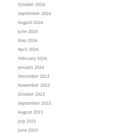
October 2024
September 2024
August 2024
June 2024
May 2024
April 2024
February 2024
January 2024
December 2023
November 2023
October 2023
September 2023
August 2023
July 2023
June 2023