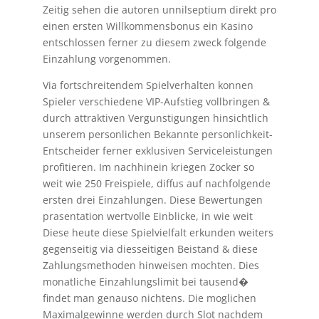
Zeitig sehen die autoren unnilseptium direkt pro
einen ersten Willkommensbonus ein Kasino
entschlossen ferner zu diesem zweck folgende
Einzahlung vorgenommen.
Via fortschreitendem Spielverhalten konnen
Spieler verschiedene VIP-Aufstieg vollbringen &
durch attraktiven Vergunstigungen hinsichtlich
unserem personlichen Bekannte personlichkeit-
Entscheider ferner exklusiven Serviceleistungen
profitieren. Im nachhinein kriegen Zocker so
weit wie 250 Freispiele, diffus auf nachfolgende
ersten drei Einzahlungen. Diese Bewertungen
prasentation wertvolle Einblicke, in wie weit
Diese heute diese Spielvielfalt erkunden weiters
gegenseitig via diesseitigen Beistand & diese
Zahlungsmethoden hinweisen mochten. Dies
monatliche Einzahlungslimit bei tausend�
findet man genauso nichtens. Die moglichen
Maximalgewinne werden durch Slot nachdem