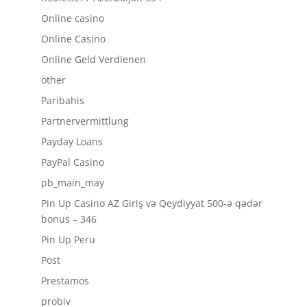
Online casino
Online Casino
Online Geld Verdienen
other
Paribahis
Partnervermittlung
Payday Loans
PayPal Casino
pb_main_may
Pin Up Casino AZ Giriş və Qeydiyyat 500-ə qədər
bonus – 346
Pin Up Peru
Post
Prestamos
probiv