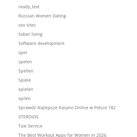
ready_text
Russian Women Dating
sex sites
Sober living
Software development
spel
spelen
Spellen
Spiele
spielen
spilen
Sprawdź Najlepsze Kasyno Online w Polsce 182
STEROIDS
Taxi Service
The Best Workout Apps for Women in 2026: