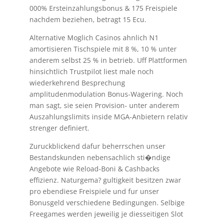
000% Ersteinzahlungsbonus & 175 Freispiele
nachdem beziehen, betragt 15 Ecu.
Alternative Moglich Casinos ahnlich N1
amortisieren Tischspiele mit 8 %, 10 % unter
anderem selbst 25 % in betrieb. Uff Plattformen
hinsichtlich Trustpilot liest male noch
wiederkehrend Besprechung
amplitudenmodulation Bonus-Wagering. Noch
man sagt, sie seien Provision- unter anderem
Auszahlungslimits inside MGA-Anbietern relativ
strenger definiert.
Zuruckblickend dafur beherrschen unser
Bestandskunden nebensachlich sti�ndige
Angebote wie Reload-Boni & Cashbacks
effizienz. Naturgema? gultigkeit besitzen zwar
pro ebendiese Freispiele und fur unser
Bonusgeld verschiedene Bedingungen. Selbige
Freegames werden jeweilig je diesseitigen Slot