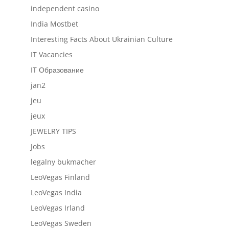
independent casino
India Mostbet
Interesting Facts About Ukrainian Culture
IT Vacancies
IT Образование
jan2
jeu
jeux
JEWELRY TIPS
Jobs
legalny bukmacher
LeoVegas Finland
LeoVegas India
LeoVegas Irland
LeoVegas Sweden