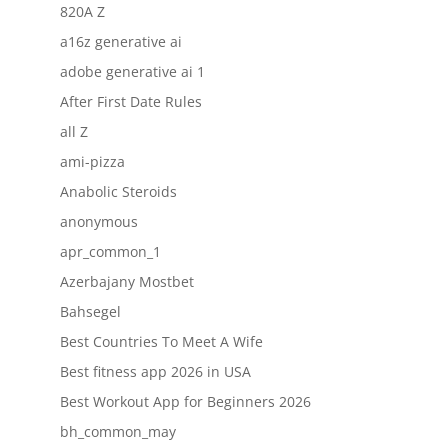
820A Z
a16z generative ai
adobe generative ai 1
After First Date Rules
all Z
ami-pizza
Anabolic Steroids
anonymous
apr_common_1
Azerbajany Mostbet
Bahsegel
Best Countries To Meet A Wife
Best fitness app 2026 in USA
Best Workout App for Beginners 2026
bh_common_may