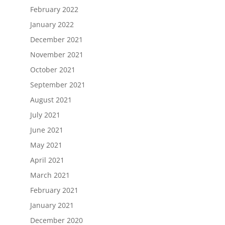
February 2022
January 2022
December 2021
November 2021
October 2021
September 2021
August 2021
July 2021
June 2021
May 2021
April 2021
March 2021
February 2021
January 2021
December 2020