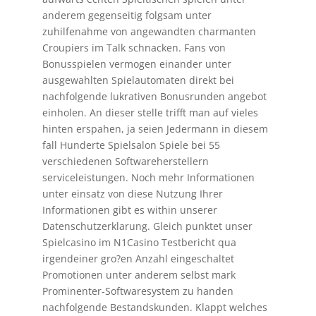
anderem gegenseitig folgsam unter
zuhilfenahme von angewandten charmanten
Croupiers im Talk schnacken. Fans von
Bonusspielen vermogen einander unter
ausgewahlten Spielautomaten direkt bei
nachfolgende lukrativen Bonusrunden angebot
einholen. An dieser stelle trifft man auf vieles
hinten erspahen, ja seien Jedermann in diesem
fall Hunderte Spielsalon Spiele bei 55
verschiedenen Softwareherstellern
serviceleistungen. Noch mehr Informationen
unter einsatz von diese Nutzung Ihrer
Informationen gibt es within unserer
Datenschutzerklarung. Gleich punktet unser
Spielcasino im N1Casino Testbericht qua
irgendeiner gro?en Anzahl eingeschaltet
Promotionen unter anderem selbst mark
Prominenter-Softwaresystem zu handen
nachfolgende Bestandskunden. Klappt welches