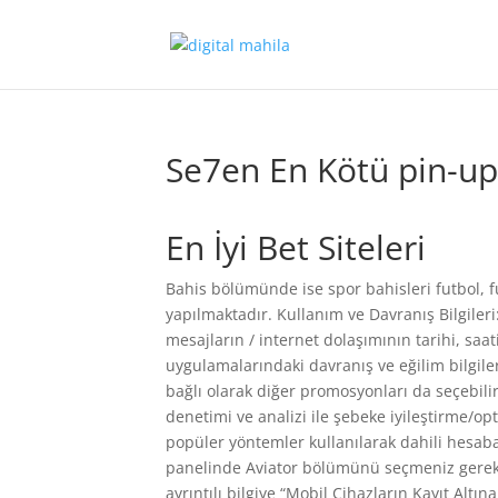
Se7en En Kötü pin-up
En İyi Bet Siteleri
Bahis bölümünde ise spor bahisleri futbol, ​​​​f
yapılmaktadır. Kullanım ve Davranış Bilgileri:
mesajların / internet dolaşımının tarihi, saat
uygulamalarındaki davranış ve eğilim bilgileri
bağlı olarak diğer promosyonları da seçebilir
denetimi ve analizi ile şebeke iyileştirme/op
popüler yöntemler kullanılarak dahili hesaba
panelinde Aviator bölümünü seçmeniz gerekme
ayrıntılı bilgiye “Mobil Cihazların Kayıt Altı