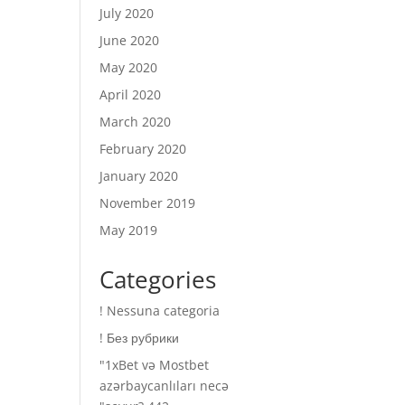
July 2020
June 2020
May 2020
April 2020
March 2020
February 2020
January 2020
November 2019
May 2019
Categories
! Nessuna categoria
! Без рубрики
"1xBet və Mostbet
azərbaycanlıları necə