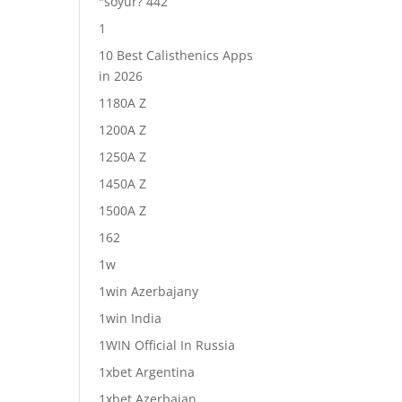
"soyur? 442
1
10 Best Calisthenics Apps
in 2026
1180A Z
1200A Z
1250A Z
1450A Z
1500A Z
162
1w
1win Azerbajany
1win India
1WIN Official In Russia
1xbet Argentina
1xbet Azerbajan