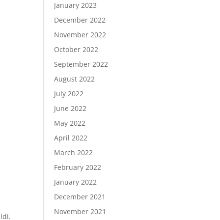
January 2023
December 2022
November 2022
October 2022
September 2022
August 2022
July 2022
June 2022
May 2022
April 2022
March 2022
February 2022
January 2022
December 2021
November 2021
ldi.