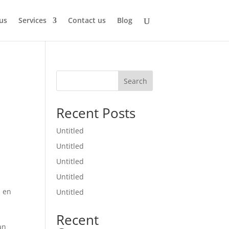
us
Services
Contact us
Blog
Search
Recent Posts
Untitled
Untitled
Untitled
Untitled
n en
Untitled
Recent
an