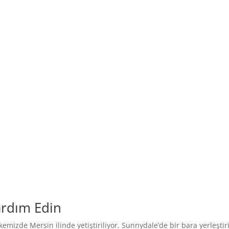
ardım Edin
kemizde Mersin ilinde yetiştiriliyor, Sunnydale’de bir bara yerleştiri