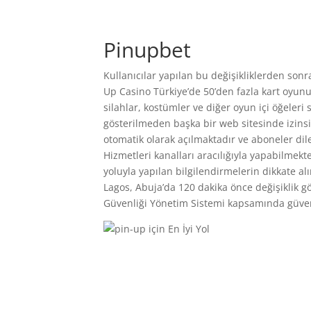
Pinupbet
Kullanıcılar yapılan bu değişikliklerden sonr
Up Casino Türkiye’de 50’den fazla kart oyun
silahlar, kostümler ve diğer oyun içi öğeleri
gösterilmeden başka bir web sitesinde izinsiz
otomatik olarak açılmaktadır ve aboneler dile
Hizmetleri kanalları aracılığıyla yapabilmek
yoluyla yapılan bilgilendirmelerin dikkate a
Lagos, Abuja’da 120 dakika önce değişiklik gös
Güvenliği Yönetim Sistemi kapsamında güven