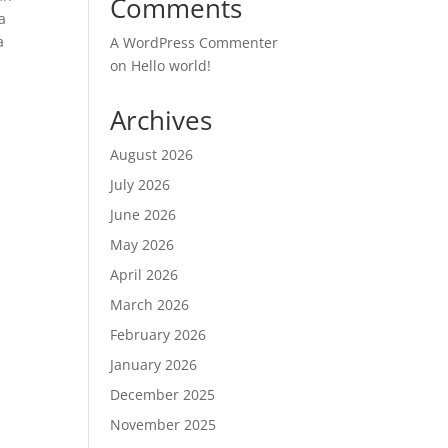
Comments
a
a
A WordPress Commenter
on
Hello world!
n
Archives
August 2026
July 2026
June 2026
May 2026
April 2026
March 2026
February 2026
January 2026
December 2025
November 2025