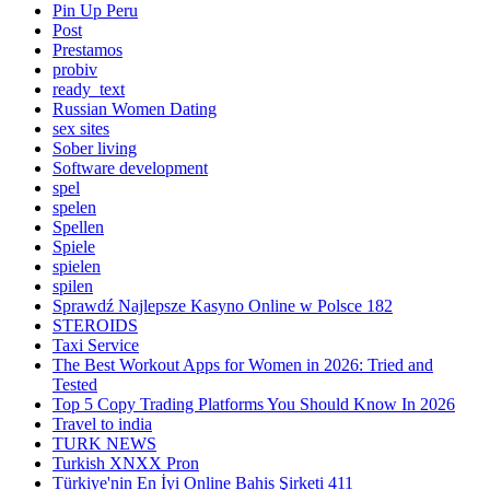
Pin Up Peru
Post
Prestamos
probiv
ready_text
Russian Women Dating
sex sites
Sober living
Software development
spel
spelen
Spellen
Spiele
spielen
spilen
Sprawdź Najlepsze Kasyno Online w Polsce 182
STEROIDS
Taxi Service
The Best Workout Apps for Women in 2026: Tried and
Tested
Top 5 Copy Trading Platforms You Should Know In 2026
Travel to india
TURK NEWS
Turkish XNXX Pron
Türkiye'nin En İyi Online Bahis Şirketi 411