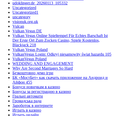
udoklinger.de_20260113_105332
Uncategorized
Uncategorized1
uncategory
visionuk.org.uk
Vulcan
Vulkan Vegas DE
Vulkan Vegas Online Spieltempel Für Echtes Barschaft Ist
Der Erste Ort Zum Zocken Casino, Spiele Kostenlos,
Blackjack 218
Vulkan Vegas Poland
VulkanVegas Login: Odkryj niesamowity świat hazardu 105
VulkanVegas Poland
WEDDING AND ENGAGEMENT
Why Are Second Marriages So Hard
Безкоштовно демо ігри
БК «МостБет» как скачать приложение на Андроид и
Айфон 455
Бонуси новичкам в казино
Бонусы за регистрацию в казино
Гральні автомати
Громадська рада
Зароботок в интернете
Играть в казино
Играть онлайн