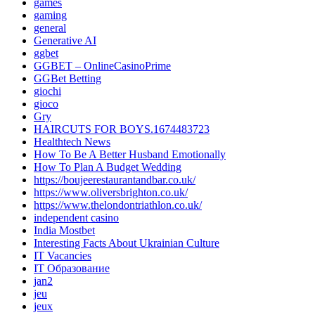
games
gaming
general
Generative AI
ggbet
GGBET – OnlineCasinoPrime
GGBet Betting
giochi
gioco
Gry
HAIRCUTS FOR BOYS.1674483723
Healthtech News
How To Be A Better Husband Emotionally
How To Plan A Budget Wedding
https://boujeerestaurantandbar.co.uk/
https://www.oliversbrighton.co.uk/
https://www.thelondontriathlon.co.uk/
independent casino
India Mostbet
Interesting Facts About Ukrainian Culture
IT Vacancies
IT Образование
jan2
jeu
jeux