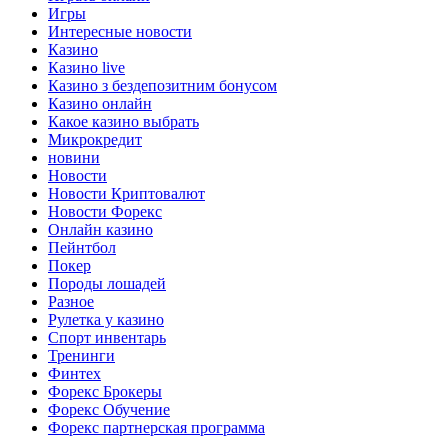
Игры
Интересные новости
Казино
Казино live
Казино з бездепозитним бонусом
Казино онлайн
Какое казино выбрать
Микрокредит
новини
Новости
Новости Криптовалют
Новости Форекс
Онлайн казино
Пейнтбол
Покер
Породы лошадей
Разное
Рулетка у казино
Спорт инвентарь
Тренинги
Финтех
Форекс Брокеры
Форекс Обучение
Форекс партнерская программа