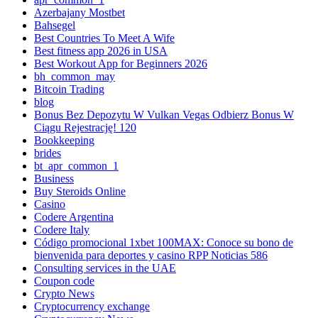
Azerbajany Mostbet
Bahsegel
Best Countries To Meet A Wife
Best fitness app 2026 in USA
Best Workout App for Beginners 2026
bh_common_may
Bitcoin Trading
blog
Bonus Bez Depozytu W Vulkan Vegas Odbierz Bonus W
Ciągu Rejestrację! 120
Bookkeeping
brides
bt_apr_common_1
Business
Buy Steroids Online
Casino
Codere Argentina
Codere Italy
Código promocional 1xbet 100MAX: Conoce su bono de
bienvenida para deportes y casino RPP Noticias 586
Consulting services in the UAE
Coupon code
Crypto News
Cryptocurrency exchange