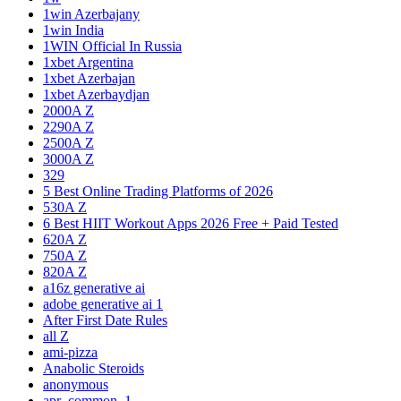
1win Azerbajany
1win India
1WIN Official In Russia
1xbet Argentina
1xbet Azerbajan
1xbet Azerbaydjan
2000A Z
2290A Z
2500A Z
3000A Z
329
5 Best Online Trading Platforms of 2026
530A Z
6 Best HIIT Workout Apps 2026 Free + Paid Tested
620A Z
750A Z
820A Z
a16z generative ai
adobe generative ai 1
After First Date Rules
all Z
ami-pizza
Anabolic Steroids
anonymous
apr_common_1