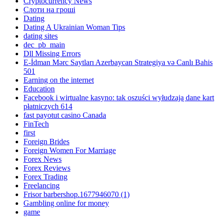
Cryptocurrency News
Cлоти на гроші
Dating
Dating A Ukrainian Woman Tips
dating sites
dec_pb_main
Dll Missing Errors
E-İdman Mərc Saytları Azerbaycan Strategiya və Canlı Bahis
501
Earning on the internet
Education
Facebook i wirtualne kasyno: tak oszuści wyłudzają dane kart
płatniczych 614
fast payotut casino Canada
FinTech
first
Foreign Brides
Foreign Women For Marriage
Forex News
Forex Reviews
Forex Trading
Freelancing
Frisor barbershop.1677946070 (1)
Gambling online for money
game