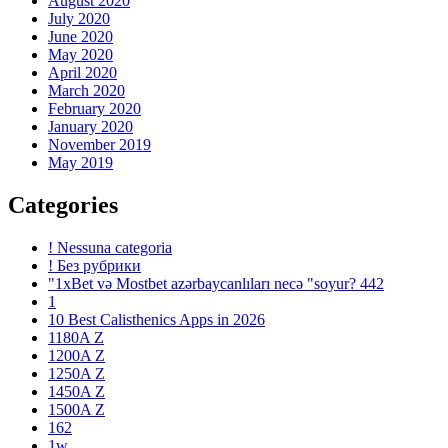
August 2020
July 2020
June 2020
May 2020
April 2020
March 2020
February 2020
January 2020
November 2019
May 2019
Categories
! Nessuna categoria
! Без рубрики
"1xBet və Mostbet azərbaycanlıları necə "soyur? 442
1
10 Best Calisthenics Apps in 2026
1180A Z
1200A Z
1250A Z
1450A Z
1500A Z
162
1w