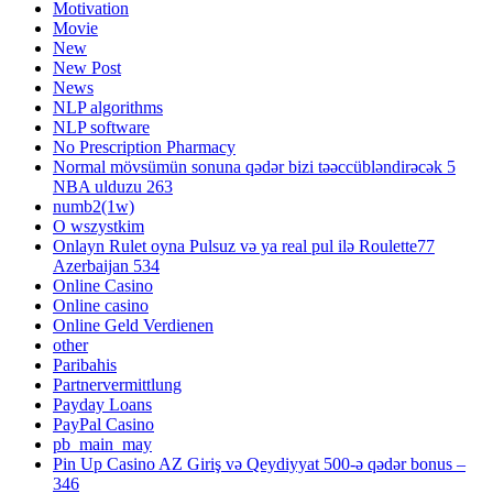
Motivation
Movie
New
New Post
News
NLP algorithms
NLP software
No Prescription Pharmacy
Normal mövsümün sonuna qədər bizi təəccübləndirəcək 5
NBA ulduzu 263
numb2(1w)
O wszystkim
Onlayn Rulet oyna Pulsuz və ya real pul ilə Roulette77
Azerbaijan 534
Online Casino
Online casino
Online Geld Verdienen
other
Paribahis
Partnervermittlung
Payday Loans
PayPal Casino
pb_main_may
Pin Up Casino AZ Giriş və Qeydiyyat 500-ə qədər bonus –
346