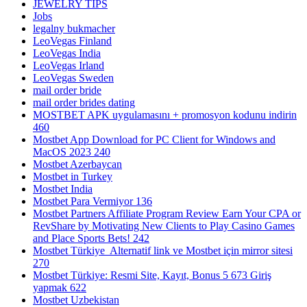
JEWELRY TIPS
Jobs
legalny bukmacher
LeoVegas Finland
LeoVegas India
LeoVegas Irland
LeoVegas Sweden
mail order bride
mail order brides dating
MOSTBET APK uygulamasını + promosyon kodunu indirin
460
Mostbet App Download for PC Client for Windows and
MacOS 2023 240
Mostbet Azerbaycan
Mostbet in Turkey
Mostbet India
Mostbet Para Vermiyor 136
Mostbet Partners Affiliate Program Review Earn Your CPA or
RevShare by Motivating New Clients to Play Casino Games
and Place Sports Bets! 242
Mostbet Türkiye ️ Alternatif link ve Mostbet için mirror sitesi
270
Mostbet Türkiye: Resmi Site, Kayıt, Bonus 5 673 Giriş
yapmak 622
Mostbet Uzbekistan