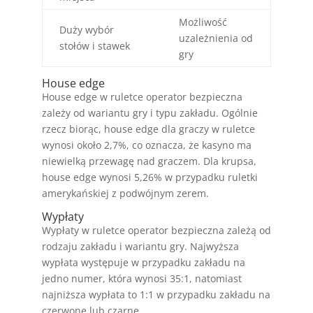
Możliwość
Duży wybór
uzależnienia od
stołów i stawek
gry
House edge
House edge w ruletce operator bezpieczna
zależy od wariantu gry i typu zakładu. Ogólnie
rzecz biorąc, house edge dla graczy w ruletce
wynosi około 2,7%, co oznacza, że kasyno ma
niewielką przewagę nad graczem. Dla krupsa,
house edge wynosi 5,26% w przypadku ruletki
amerykańskiej z podwójnym zerem.
Wypłaty
Wypłaty w ruletce operator bezpieczna zależą od
rodzaju zakładu i wariantu gry. Najwyższa
wypłata występuje w przypadku zakładu na
jedno numer, która wynosi 35:1, natomiast
najniższa wypłata to 1:1 w przypadku zakładu na
czerwone lub czarne.