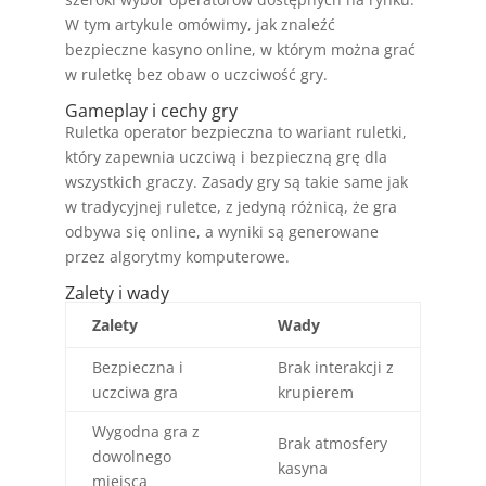
W tym artykule omówimy, jak znaleźć
bezpieczne kasyno
online, w którym można grać
w ruletkę bez obaw o uczciwość gry.
Gameplay i cechy gry
Ruletka operator bezpieczna to wariant ruletki,
który zapewnia uczciwą i bezpieczną grę dla
wszystkich graczy. Zasady gry są takie same jak
w tradycyjnej ruletce, z jedyną różnicą, że gra
odbywa się online, a wyniki są generowane
przez algorytmy komputerowe.
Zalety i wady
Zalety
Wady
Bezpieczna i
Brak interakcji z
uczciwa gra
krupierem
Wygodna gra z
Brak atmosfery
dowolnego
kasyna
miejsca