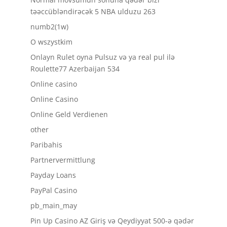
təəccübləndirəcək 5 NBA ulduzu 263
numb2(1w)
O wszystkim
Onlayn Rulet oyna Pulsuz və ya real pul ilə
Roulette77 Azerbaijan 534
Online casino
Online Casino
Online Geld Verdienen
other
Paribahis
Partnervermittlung
Payday Loans
PayPal Casino
pb_main_may
Pin Up Casino AZ Giriş və Qeydiyyat 500-ə qədər