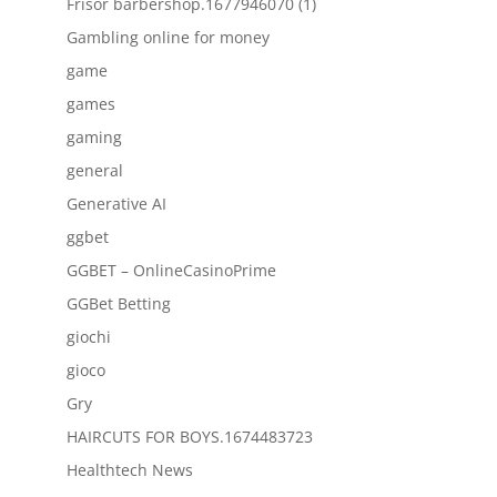
Frisor barbershop.1677946070 (1)
Gambling online for money
game
games
gaming
general
Generative AI
ggbet
GGBET – OnlineCasinoPrime
GGBet Betting
giochi
gioco
Gry
HAIRCUTS FOR BOYS.1674483723
Healthtech News