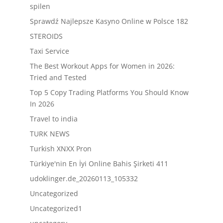
spilen
Sprawdź Najlepsze Kasyno Online w Polsce 182
STEROIDS
Taxi Service
The Best Workout Apps for Women in 2026:
Tried and Tested
Top 5 Copy Trading Platforms You Should Know
In 2026
Travel to india
TURK NEWS
Turkish XNXX Pron
Türkiye'nin En İyi Online Bahis Şirketi 411
udoklinger.de_20260113_105332
Uncategorized
Uncategorized1