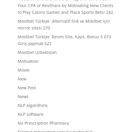
Your CPA or RevShare by Motivating New Clients
to Play Casino Games and Place Sports Bets! 242
Mostbet Türkiye ️ Alternatif link ve Mostbet için
mirror sitesi 270
Mostbet Türkiye: Resmi Site, Kayıt, Bonus 5 673
Giriş yapmak 622
Mostbet Uzbekistan
Motivation
Movie
New
New Post
News
NLP algorithms
NLP software
No Prescription Pharmacy
Normal mövsümün sonuna qədər bizi