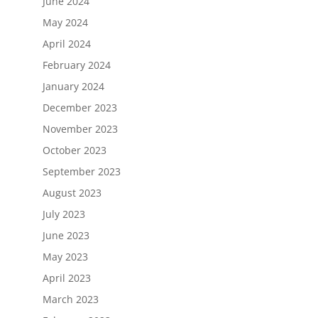
June 2024
May 2024
April 2024
February 2024
January 2024
December 2023
November 2023
October 2023
September 2023
August 2023
July 2023
June 2023
May 2023
April 2023
March 2023