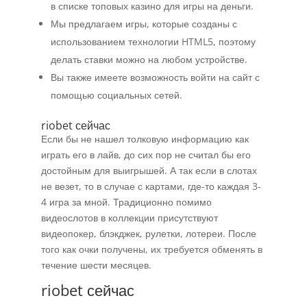
в списке топовых казино для игры на деньги.
Мы предлагаем игры, которые созданы с
использованием технологии HTML5, поэтому
делать ставки можно на любом устройстве.
Вы также имеете возможность войти на сайт с
помощью социальных сетей.
riobet сейчас
Если бы не нашел толковую информацию как
играть его в лайв, до сих пор не считал бы его
достойным для выигрышей. А так если в слотах
не везет, то в случае с картами, где-то каждая 3-
4 игра за мной. Традиционно помимо
видеослотов в коллекции присутствуют
видеопокер, блэкджек, рулетки, лотереи. После
того как очки получены, их требуется обменять в
течение шести месяцев.
riobet сейчас