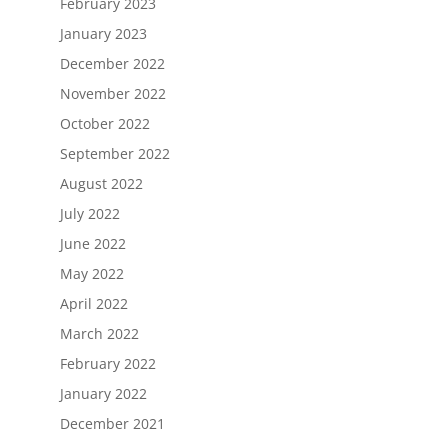
February 2023
January 2023
December 2022
November 2022
October 2022
September 2022
August 2022
July 2022
June 2022
May 2022
April 2022
March 2022
February 2022
January 2022
December 2021