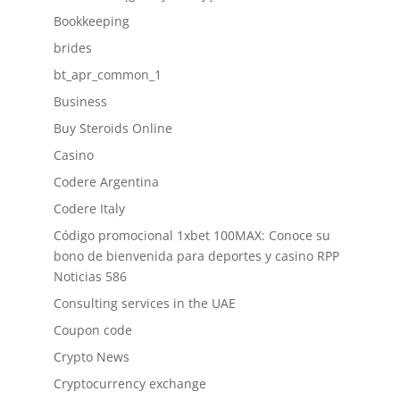
Bookkeeping
brides
bt_apr_common_1
Business
Buy Steroids Online
Casino
Codere Argentina
Codere Italy
Código promocional 1xbet 100MAX: Conoce su
bono de bienvenida para deportes y casino RPP
Noticias 586
Consulting services in the UAE
Coupon code
Crypto News
Cryptocurrency exchange