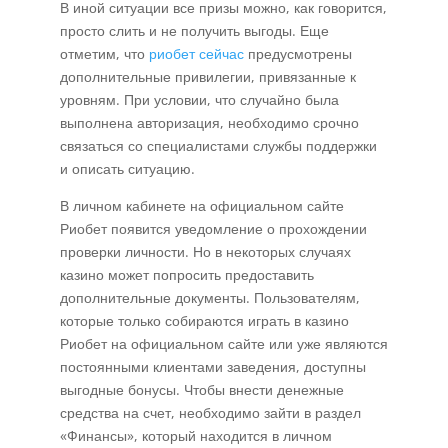
В иной ситуации все призы можно, как говорится,
просто слить и не получить выгоды. Еще
отметим, что
риобет сейчас
предусмотрены
дополнительные привилегии, привязанные к
уровням. При условии, что случайно была
выполнена авторизация, необходимо срочно
связаться со специалистами службы поддержки
и описать ситуацию.
В личном кабинете на официальном сайте
Риобет появится уведомление о прохождении
проверки личности. Но в некоторых случаях
казино может попросить предоставить
дополнительные документы. Пользователям,
которые только собираются играть в казино
Риобет на официальном сайте или уже являются
постоянными клиентами заведения, доступны
выгодные бонусы. Чтобы внести денежные
средства на счет, необходимо зайти в раздел
«Финансы», который находится в личном