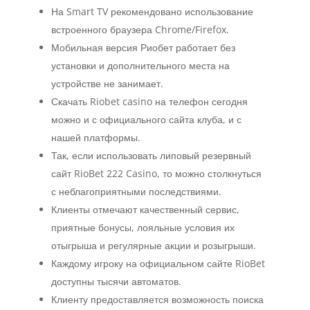
На Smart TV рекомендовано использование
встроенного браузера Chrome/Firefox.
Мобильная версия Риобет работает без
установки и дополнительного места на
устройстве не занимает.
Скачать Riobet casino на телефон сегодня
можно и с официального сайта клуба, и с
нашей платформы.
Так, если использовать липовый резервный
сайт RioBet 222 Casino, то можно столкнуться
с неблагоприятными последствиями.
Клиенты отмечают качественный сервис,
приятные бонусы, лояльные условия их
отыгрыша и регулярные акции и розыгрыши.
Каждому игроку на официальном сайте RioBet
доступны тысячи автоматов.
Клиенту предоставляется возможность поиска