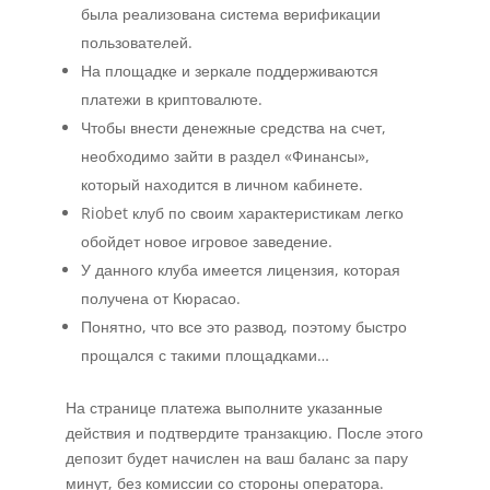
была реализована система верификации
пользователей.
На площадке и зеркале поддерживаются
платежи в криптовалюте.
Чтобы внести денежные средства на счет,
необходимо зайти в раздел «Финансы»,
который находится в личном кабинете.
Riobet клуб по своим характеристикам легко
обойдет новое игровое заведение.
У данного клуба имеется лицензия, которая
получена от Кюрасао.
Понятно, что все это развод, поэтому быстро
прощался с такими площадками…
На странице платежа выполните указанные
действия и подтвердите транзакцию. После этого
депозит будет начислен на ваш баланс за пару
минут, без комиссии со стороны оператора.