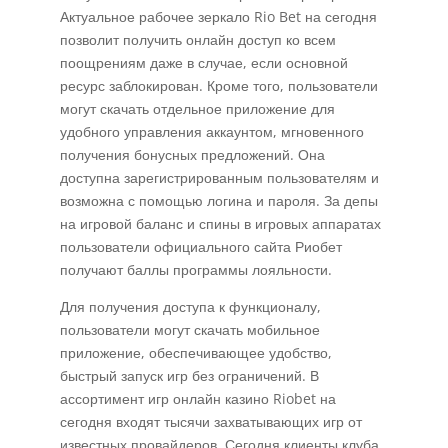
Актуальное рабочее зеркало Rio Bet на сегодня
позволит получить онлайн доступ ко всем
поощрениям даже в случае, если основной
ресурс заблокирован. Кроме того, пользователи
могут скачать отдельное приложение для
удобного управления аккаунтом, мгновенного
получения бонусных предложений. Она
доступна зарегистрированным пользователям и
возможна с помощью логина и пароля. За депы
на игровой баланс и спины в игровых аппаратах
пользователи официального сайта Риобет
получают баллы программы лояльности.
Для получения доступа к функционалу,
пользователи могут скачать мобильное
приложение, обеспечивающее удобство,
быстрый запуск игр без ограничений. В
ассортимент игр онлайн казино Riobet на
сегодня входят тысячи захватывающих игр от
известных провайдеров. Сегодня клиенты клуба