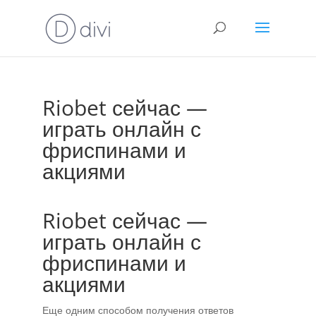
Riobet сейчас —
играть онлайн с
фриспинами и
акциями
Riobet сейчас —
играть онлайн с
фриспинами и
акциями
Еще одним способом получения ответов