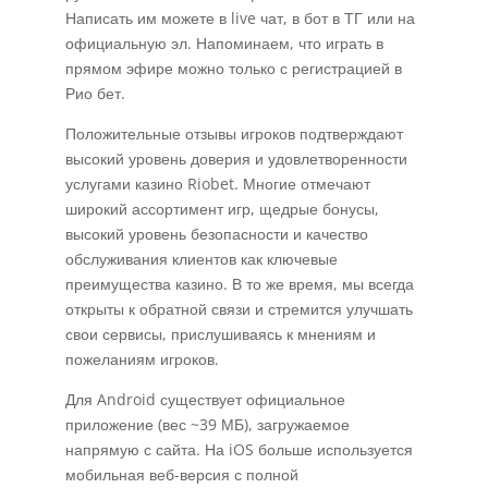
Написать им можете в live чат, в бот в ТГ или на
официальную эл. Напоминаем, что играть в
прямом эфире можно только с регистрацией в
Рио бет.
Положительные отзывы игроков подтверждают
высокий уровень доверия и удовлетворенности
услугами казино Riobet. Многие отмечают
широкий ассортимент игр, щедрые бонусы,
высокий уровень безопасности и качество
обслуживания клиентов как ключевые
преимущества казино. В то же время, мы всегда
открыты к обратной связи и стремится улучшать
свои сервисы, прислушиваясь к мнениям и
пожеланиям игроков.
Для Android существует официальное
приложение (вес ~39 МБ), загружаемое
напрямую с сайта. На iOS больше используется
мобильная веб-версия с полной