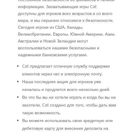
информации. Захватывающие игры Cat
доступны для игроков всех возрастов и со всего
мира, и мы серьезно относимся к безопасности.
Сегодня игроки из США, Канады,
Великобритании, Европы, Южной Америки, Азии,
Австралии и Новой Зеландии могут
воспользоваться нашими безопасными и
надежными банковскими услугами.
Cat предлагает отличную службу поддержки
клиентов через чат и электронную почту.
Наша последняя акция для игроков уже
началась и продлится всего несколько дней.
Во что бы вы ни хотели играть и когда бы вы ни
захотели, Cat создано для того, чтобы дать вам
такую возможность.
Вы можете использовать свою кредитную или
дебетовую карту для внесения депозита на