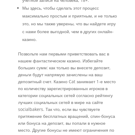
учетной записи на человека, 18+.
Мы здесь, чтобы сделать этот процесс
максимально простым и приятным, и не только
это, но мы также уверены, что вы найдете игру
с нами более выгодной, чем в других онлайн-
казино.
Позвольте нам первыми приветствовать вас в
нашем фантастическом казино. Избегайте
больших сумм: как только вы внесете депозит,
деньги будут напрямую зачислены на ваш
депозитный счет. Казино Cat занимает 1-е место
по количеству зарегистрированных игроков в
категории социальных сетей согласно рейтингу
лучших социальных сетей в мире на сайте
socialbakers. Так что, если вы чувствуете
притяжение бесплатных вращений, спин-бонуса
или бонуса на депозит, вы попали в нужное
место. Другие бонусы не имеют ограничения по