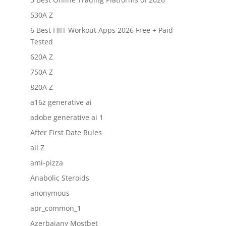
530A Z
6 Best HIIT Workout Apps 2026 Free + Paid
Tested
620A Z
750A Z
820A Z
a16z generative ai
adobe generative ai 1
After First Date Rules
all Z
ami-pizza
Anabolic Steroids
anonymous
apr_common_1
Azerbajany Mostbet