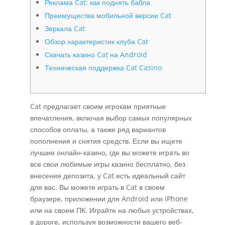
Реклама Cat: как поднять бабла
Преимущества мобильной версии Cat
Зеркала Cat
Обзор характеристик клуба Cat
Скачать казино Cat на Android
Техническая поддержка Cat Casino
Cat предлагает своим игрокам приятные
впечатления, включая выбор самых популярных
способов оплаты, а также ряд вариантов
пополнения и снятия средств. Если вы ищете
лучшие онлайн-казино, где вы можете играть во
все свои любимые игры казино бесплатно, без
внесения депозита, у Cat есть идеальный сайт
для вас. Вы можете играть в Cat в своем
браузере, приложении для Android или iPhone
или на своем ПК. Играйте на любых устройствах,
в дороге, используя возможности вашего веб-