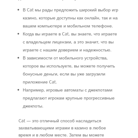
В Cat мы рады предложить широкий выбор игр
казино, которые доступны как онлайн, так и на
вашем компьютере и мобильном телефоне.
Когда вы играете в Cat, вы знаете, что играете
с владельцем лицензии, а это значит, что вы
играете с нашим доверием и надежностью.
В зависимости от мобильного устройства,
которое вы используете, вы можете получить
бонусные деньги, если вы уже загрузили
приложение Cat.
Например, игровые автоматы с джекпотами
предлагают игрокам крупные прогрессивные
джекпоты.
Cat — это отличный способ насладиться
захватывающими играми в казино в любое
время и в любом месте. Затем вы можете