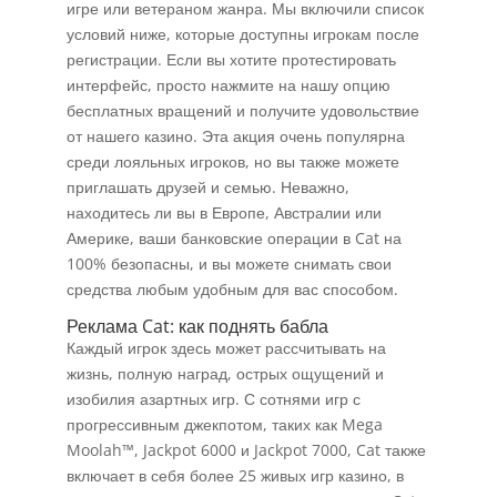
игре или ветераном жанра. Мы включили список
условий ниже, которые доступны игрокам после
регистрации. Если вы хотите протестировать
интерфейс, просто нажмите на нашу опцию
бесплатных вращений и получите удовольствие
от нашего казино. Эта акция очень популярна
среди лояльных игроков, но вы также можете
приглашать друзей и семью. Неважно,
находитесь ли вы в Европе, Австралии или
Америке, ваши банковские операции в Cat на
100% безопасны, и вы можете снимать свои
средства любым удобным для вас способом.
Реклама Cat: как поднять бабла
Каждый игрок здесь может рассчитывать на
жизнь, полную наград, острых ощущений и
изобилия азартных игр. С сотнями игр с
прогрессивным джекпотом, таких как Mega
Moolah™, Jackpot 6000 и Jackpot 7000, Cat также
включает в себя более 25 живых игр казино, в