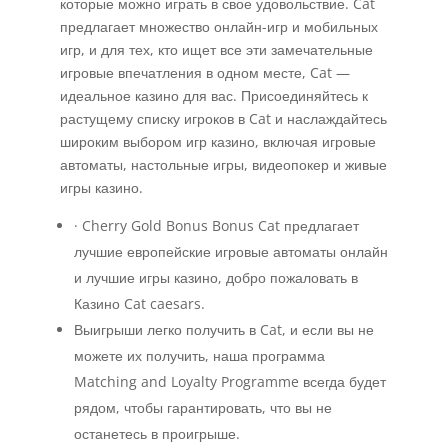
которые можно играть в свое удовольствие. Cat
предлагает множество онлайн-игр и мобильных
игр, и для тех, кто ищет все эти замечательные
игровые впечатления в одном месте, Cat —
идеальное казино для вас. Присоединяйтесь к
растущему списку игроков в Cat и наслаждайтесь
широким выбором игр казино, включая игровые
автоматы, настольные игры, видеопокер и живые
игры казино.
· Cherry Gold Bonus Bonus Cat предлагает
лучшие европейские игровые автоматы онлайн
и лучшие игры казино, добро пожаловать в
Казино Cat caesars.
Выигрыши легко получить в Cat, и если вы не
можете их получить, наша программа
Matching and Loyalty Programme всегда будет
рядом, чтобы гарантировать, что вы не
останетесь в проигрыше.