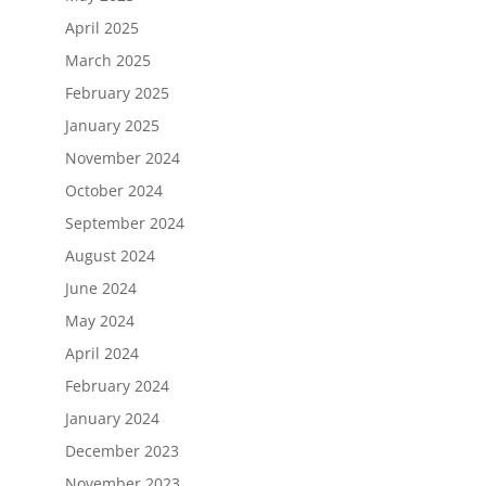
April 2025
March 2025
February 2025
January 2025
November 2024
October 2024
September 2024
August 2024
June 2024
May 2024
April 2024
February 2024
January 2024
December 2023
November 2023