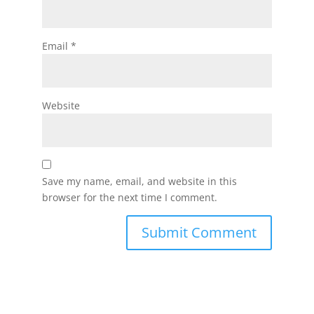
Email
*
Website
Save my name, email, and website in this
browser for the next time I comment.