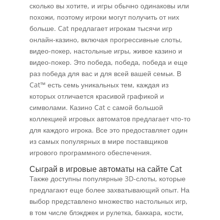
сколько вы хотите, и игры обычно одинаковы или
похожи, поэтому игроки могут получить от них
больше. Cat предлагает игрокам тысячи игр
онлайн-казино, включая прогрессивные слоты,
видео-покер, настольные игры, живое казино и
видео-покер. Это победа, победа, победа и еще
раз победа для вас и для всей вашей семьи. В
Cat™ есть семь уникальных тем, каждая из
которых отличается красивой графикой и
символами. Казино Cat с самой большой
коллекцией игровых автоматов предлагает что-то
для каждого игрока. Все это предоставляет один
из самых популярных в мире поставщиков
игрового программного обеспечения.
Сыграй в игровые автоматы на сайте Cat
Также доступны популярные 3D-слоты, которые
предлагают еще более захватывающий опыт. На
выбор представлено множество настольных игр,
в том числе блэкджек и рулетка, баккара, кости,