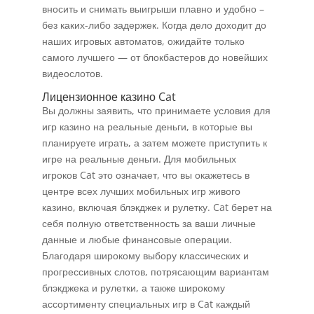
вносить и снимать выигрыши плавно и удобно –
без каких-либо задержек. Когда дело доходит до
наших игровых автоматов, ожидайте только
самого лучшего — от блокбастеров до новейших
видеослотов.
Лицензионное казино Cat
Вы должны заявить, что принимаете условия для
игр казино на реальные деньги, в которые вы
планируете играть, а затем можете приступить к
игре на реальные деньги. Для мобильных
игроков Cat это означает, что вы окажетесь в
центре всех лучших мобильных игр живого
казино, включая блэкджек и рулетку. Cat берет на
себя полную ответственность за ваши личные
данные и любые финансовые операции.
Благодаря широкому выбору классических и
прогрессивных слотов, потрясающим вариантам
блэкджека и рулетки, а также широкому
ассортименту специальных игр в Cat каждый