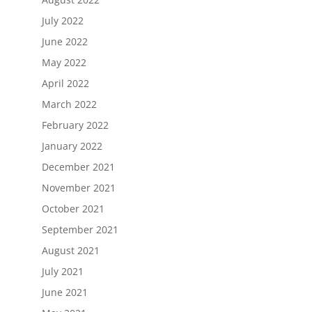
July 2022
June 2022
May 2022
April 2022
March 2022
February 2022
January 2022
December 2021
November 2021
October 2021
September 2021
August 2021
July 2021
June 2021