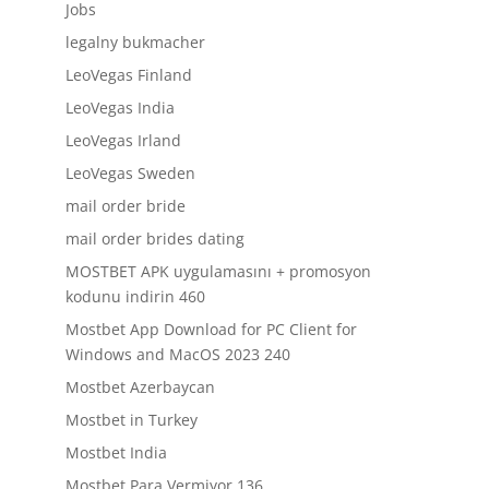
Jobs
legalny bukmacher
LeoVegas Finland
LeoVegas India
LeoVegas Irland
LeoVegas Sweden
mail order bride
mail order brides dating
MOSTBET APK uygulamasını + promosyon
kodunu indirin 460
Mostbet App Download for PC Client for
Windows and MacOS 2023 240
Mostbet Azerbaycan
Mostbet in Turkey
Mostbet India
Mostbet Para Vermiyor 136