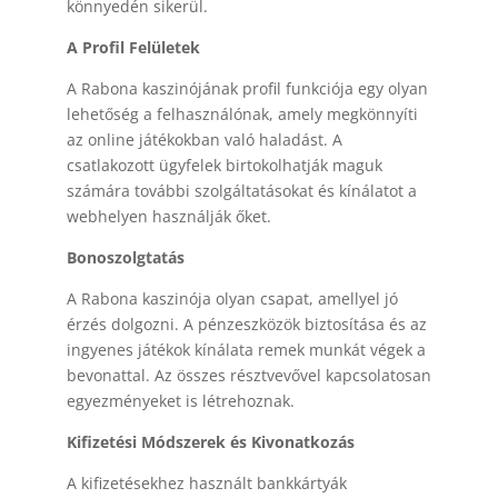
könnyedén sikerül.
A Profil Felületek
A Rabona kaszinójának profil funkciója egy olyan
lehetőség a felhasználónak, amely megkönnyíti
az online játékokban való haladást. A
csatlakozott ügyfelek birtokolhatják maguk
számára további szolgáltatásokat és kínálatot a
webhelyen használják őket.
Bonoszolgtatás
A Rabona kaszinója olyan csapat, amellyel jó
érzés dolgozni. A pénzeszközök biztosítása és az
ingyenes játékok kínálata remek munkát végek a
bevonattal. Az összes résztvevővel kapcsolatosan
egyezményeket is létrehoznak.
Kifizetési Módszerek és Kivonatkozás
A kifizetésekhez használt bankkártyák