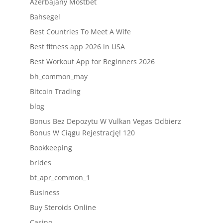
Azerbajany Mostbet
Bahsegel
Best Countries To Meet A Wife
Best fitness app 2026 in USA
Best Workout App for Beginners 2026
bh_common_may
Bitcoin Trading
blog
Bonus Bez Depozytu W Vulkan Vegas Odbierz
Bonus W Ciągu Rejestrację! 120
Bookkeeping
brides
bt_apr_common_1
Business
Buy Steroids Online
Casino