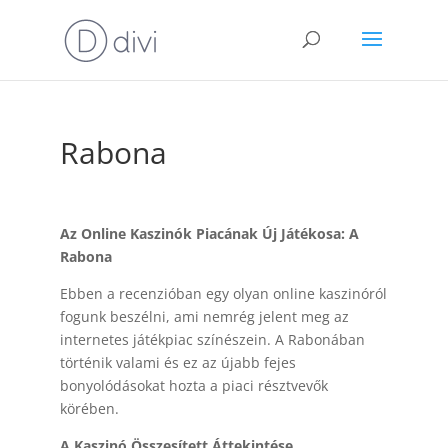
Rabona
Az Online Kaszinók Piacának Új Játékosa: A
Rabona
Ebben a recenzióban egy olyan online kaszinóról
fogunk beszélni, ami nemrég jelent meg az
internetes játékpiac színészein. A Rabonában
történik valami és ez az újabb fejes
bonyolódásokat hozta a piaci résztvevők
körében.
A Kaszinó Összesített Áttekintése