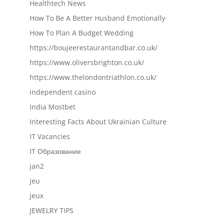
Healthtech News
How To Be A Better Husband Emotionally
How To Plan A Budget Wedding
https://boujeerestaurantandbar.co.uk/
https://www.oliversbrighton.co.uk/
https://www.thelondontriathlon.co.uk/
independent casino
India Mostbet
Interesting Facts About Ukrainian Culture
IT Vacancies
IT Образование
jan2
jeu
jeux
JEWELRY TIPS