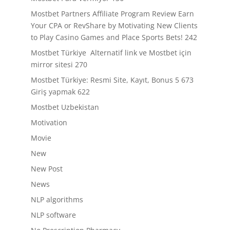
Mostbet Partners Affiliate Program Review Earn
Your CPA or RevShare by Motivating New Clients
to Play Casino Games and Place Sports Bets! 242
Mostbet Türkiye ️ Alternatif link ve Mostbet için
mirror sitesi 270
Mostbet Türkiye: Resmi Site, Kayıt, Bonus 5 673
Giriş yapmak 622
Mostbet Uzbekistan
Motivation
Movie
New
New Post
News
NLP algorithms
NLP software