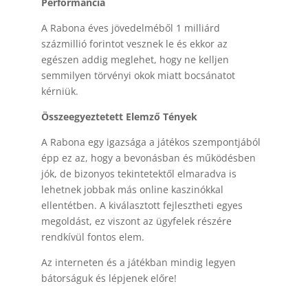
Performancia
A Rabona éves jövedelméből 1 milliárd
százmillió forintot vesznek le és ekkor az
egészen addig meglehet, hogy ne kelljen
semmilyen törvényi okok miatt bocsánatot
kérniük.
Összeegyeztetett Elemző Tények
A Rabona egy igazsága a játékos szempontjából
épp ez az, hogy a bevonásban és működésben
jók, de bizonyos tekintetektől elmaradva is
lehetnek jobbak más online kaszinókkal
ellentétben. A kiválasztott fejlesztheti egyes
megoldást, ez viszont az ügyfelek részére
rendkívül fontos elem.
Az interneten és a játékban mindig legyen
bátorságuk és lépjenek előre!