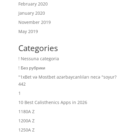
February 2020
January 2020
November 2019
May 2019
Categories
! Nessuna categoria
! Без рубрики
"1xBet və Mostbet azərbaycanlıları necə "soyur?
442
1
10 Best Calisthenics Apps in 2026
1180A Z
1200A Z
1250A Z