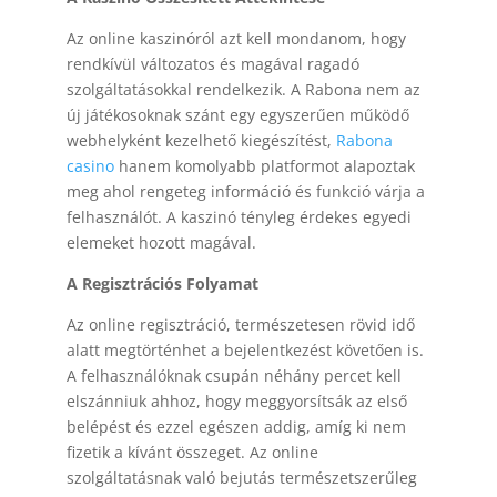
Az online kaszinóról azt kell mondanom, hogy
rendkívül változatos és magával ragadó
szolgáltatásokkal rendelkezik. A Rabona nem az
új játékosoknak szánt egy egyszerűen működő
webhelyként kezelhető kiegészítést,
Rabona
casino
hanem komolyabb platformot alapoztak
meg ahol rengeteg információ és funkció várja a
felhasználót. A kaszinó tényleg érdekes egyedi
elemeket hozott magával.
A Regisztrációs Folyamat
Az online regisztráció, természetesen rövid idő
alatt megtörténhet a bejelentkezést követően is.
A felhasználóknak csupán néhány percet kell
elszánniuk ahhoz, hogy meggyorsítsák az első
belépést és ezzel egészen addig, amíg ki nem
fizetik a kívánt összeget. Az online
szolgáltatásnak való bejutás természetszerűleg