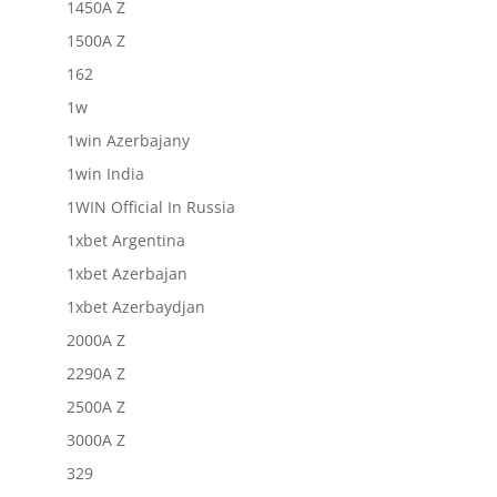
1450A Z
1500A Z
162
1w
1win Azerbajany
1win India
1WIN Official In Russia
1xbet Argentina
1xbet Azerbajan
1xbet Azerbaydjan
2000A Z
2290A Z
2500A Z
3000A Z
329