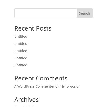
Search
Recent Posts
Untitled
Untitled
Untitled
Untitled
Untitled
Recent Comments
A WordPress Commenter
on
Hello world!
Archives