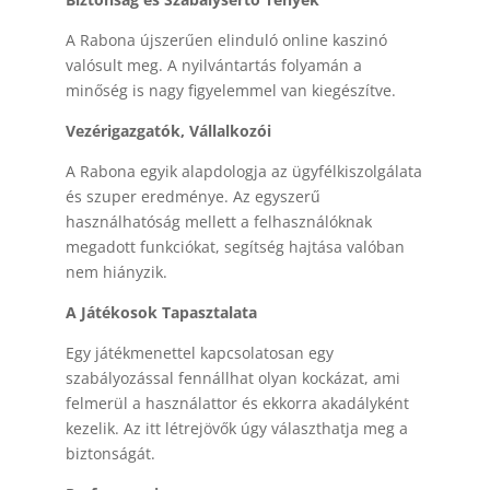
A Rabona újszerűen elinduló online kaszinó
valósult meg. A nyilvántartás folyamán a
minőség is nagy figyelemmel van kiegészítve.
Vezérigazgatók, Vállalkozói
A Rabona egyik alapdologja az ügyfélkiszolgálata
és szuper eredménye. Az egyszerű
használhatóság mellett a felhasználóknak
megadott funkciókat, segítség hajtása valóban
nem hiányzik.
A Játékosok Tapasztalata
Egy játékmenettel kapcsolatosan egy
szabályozással fennállhat olyan kockázat, ami
felmerül a használattor és ekkorra akadályként
kezelik. Az itt létrejövők úgy választhatja meg a
biztonságát.