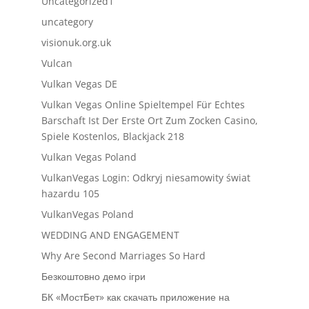
Uncategorized1
uncategory
visionuk.org.uk
Vulcan
Vulkan Vegas DE
Vulkan Vegas Online Spieltempel Für Echtes
Barschaft Ist Der Erste Ort Zum Zocken Casino,
Spiele Kostenlos, Blackjack 218
Vulkan Vegas Poland
VulkanVegas Login: Odkryj niesamowity świat
hazardu 105
VulkanVegas Poland
WEDDING AND ENGAGEMENT
Why Are Second Marriages So Hard
Безкоштовно демо ігри
БК «МостБет» как скачать приложение на