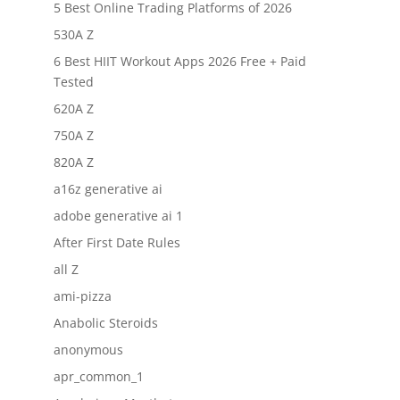
5 Best Online Trading Platforms of 2026
530A Z
6 Best HIIT Workout Apps 2026 Free + Paid
Tested
620A Z
750A Z
820A Z
a16z generative ai
adobe generative ai 1
After First Date Rules
all Z
ami-pizza
Anabolic Steroids
anonymous
apr_common_1