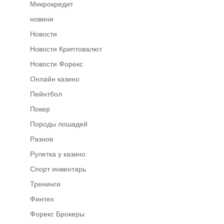
Микрокредит
новини
Новости
Новости Криптовалют
Новости Форекс
Онлайн казино
Пейнтбол
Покер
Породы лошадей
Разное
Рулетка у казино
Спорт инвентарь
Тренинги
Финтех
Форекс Брокеры