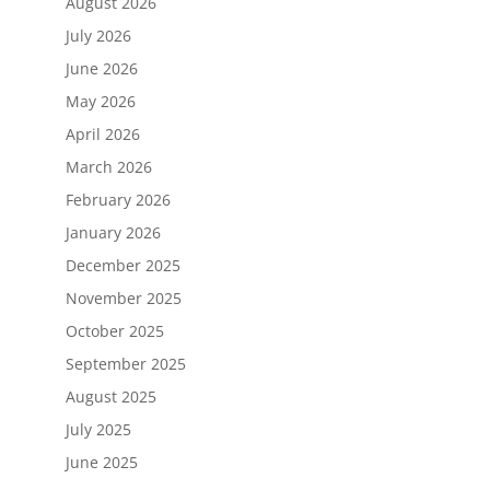
August 2026
July 2026
June 2026
May 2026
April 2026
March 2026
February 2026
January 2026
December 2025
November 2025
October 2025
September 2025
August 2025
July 2025
June 2025