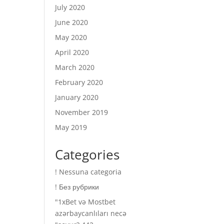
July 2020
June 2020
May 2020
April 2020
March 2020
February 2020
January 2020
November 2019
May 2019
Categories
! Nessuna categoria
! Без рубрики
"1xBet və Mostbet
azərbaycanlıları necə