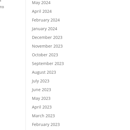
May 2024
 το
April 2024
February 2024
January 2024
December 2023
November 2023
October 2023
September 2023
August 2023
July 2023
June 2023
May 2023
April 2023
March 2023
February 2023