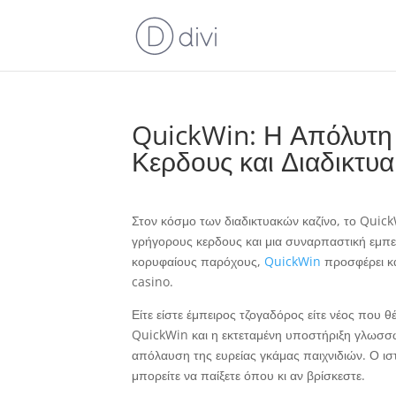
QuickWin: Η Απόλυτη
Κερδους και Διαδικτυα
Στον κόσμο των διαδικτυακών καζίνο, το Quic
γρήγορους κερδους και μια συναρπαστική εμπε
κορυφαίους παρόχους,
QuickWin
προσφέρει κά
casino.
Είτε είστε έμπειρος τζογαδόρος είτε νέος που θ
QuickWin και η εκτεταμένη υποστήριξη γλωσσώ
απόλαυση της ευρείας γκάμας παιχνιδιών. Ο ιστ
μπορείτε να παίξετε όπου κι αν βρίσκεστε.