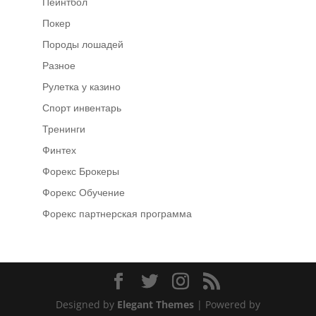
Пейнтбол
Покер
Породы лошадей
Разное
Рулетка у казино
Спорт инвентарь
Тренинги
Финтех
Форекс Брокеры
Форекс Обучение
Форекс партнерская программа
Designed by
Elegant Themes
| Powered by