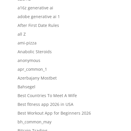
a16z generative ai
adobe generative ai 1
After First Date Rules
all Z
ami-pizza
Anabolic Steroids
anonymous
apr_common_1
Azerbajany Mostbet
Bahsegel
Best Countries To Meet A Wife
Best fitness app 2026 in USA
Best Workout App for Beginners 2026
bh_common_may
Bitcoin Trading