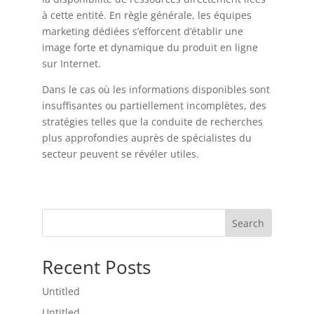
à cette entité. En règle générale, les équipes
marketing dédiées s’efforcent d’établir une
image forte et dynamique du produit en ligne
sur Internet.
Dans le cas où les informations disponibles sont
insuffisantes ou partiellement incomplètes, des
stratégies telles que la conduite de recherches
plus approfondies auprès de spécialistes du
secteur peuvent se révéler utiles.
Search
Recent Posts
Untitled
Untitled