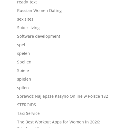
ready_text
Russian Women Dating
sex sites
Sober living
Software development
spel
spelen
Spellen
Spiele
spielen
spilen
Sprawdź Najlepsze Kasyno Online w Polsce 182
STEROIDS
Taxi Service
The Best Workout Apps for Women in 2026: