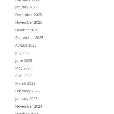
January 2026
December 2025
November 2025
October 2025
September 2025
August 2025
July 2025
June 2025
May 2025
April 2025
March 2025
February 2025
January 2025
November 2024
October 2024