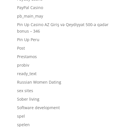
PayPal Casino
pb_main_may
Pin Up Casino AZ Giriş və Qeydiyyat 500-ə qədər
bonus – 346
Pin Up Peru
Post
Prestamos
probiv
ready_text
Russian Women Dating
sex sites
Sober living
Software development
spel
spelen