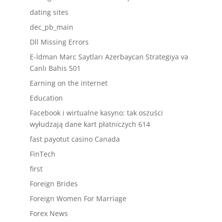
dating sites
dec_pb_main
Dll Missing Errors
E-İdman Mərc Saytları Azerbaycan Strategiya və
Canlı Bahis 501
Earning on the internet
Education
Facebook i wirtualne kasyno: tak oszuści
wyłudzają dane kart płatniczych 614
fast payotut casino Canada
FinTech
first
Foreign Brides
Foreign Women For Marriage
Forex News