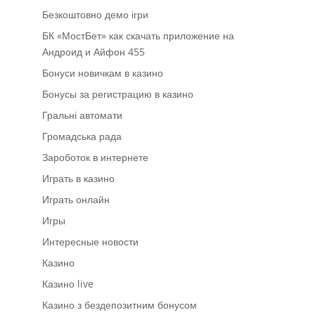
Безкоштовно демо ігри
БК «МостБет» как скачать приложение на
Андроид и Айфон 455
Бонуси новичкам в казино
Бонусы за регистрацию в казино
Гральні автомати
Громадська рада
Зароботок в интернете
Играть в казино
Играть онлайн
Игры
Интересные новости
Казино
Казино live
Казино з бездепозитним бонусом