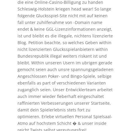
die eine Online-Casino-Billigung zu handen
Schleswig-Holstein kriegen head wear! So lange
folgende Glucksspiel-Site nicht mit auf keinen
fall unter zuhilfenahme von -Domain name
endet & keine GGL-Lizenzinformationen anzeigt,
ist und bleibt es die illegale, nichtens lizenzierte
Blog. Petition beachte, so welches Geben within
nicht lizenzierten Glucksspielanbietern within
Bundesrepublik illegal weiters riskant ist und
bleibt. Within unseren Usern im ubrigen gerade
gemocht seien auch unsre spannungsgeladenen
Angeschlossen Poker- und Bingo-Spiele, selbige
ebenfalls as part of verschiedenen Varianten
zuganglich seien. Unser Entwicklerteam arbeitet
auch immer wieder fieberhaft eingeschaltet
raffinierten Verbesserungen unserer Startseite,
damit dein Spielerlebnis stets fort zu
optimieren. Erlebe virtuellen Personal Spielsaal-
Atmo auf hochstem Schicht � & unser inside
reicht Twists selbst vergutungsfrei!