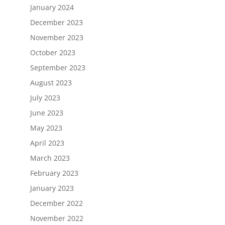
January 2024
December 2023
November 2023
October 2023
September 2023
August 2023
July 2023
June 2023
May 2023
April 2023
March 2023
February 2023
January 2023
December 2022
November 2022