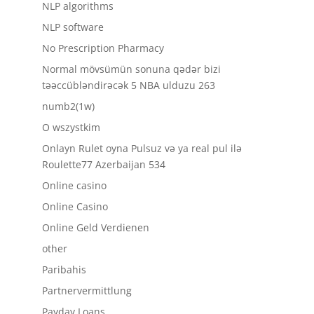
NLP algorithms
NLP software
No Prescription Pharmacy
Normal mövsümün sonuna qədər bizi
təəccübləndirəcək 5 NBA ulduzu 263
numb2(1w)
O wszystkim
Onlayn Rulet oyna Pulsuz və ya real pul ilə
Roulette77 Azerbaijan 534
Online casino
Online Casino
Online Geld Verdienen
other
Paribahis
Partnervermittlung
Payday Loans