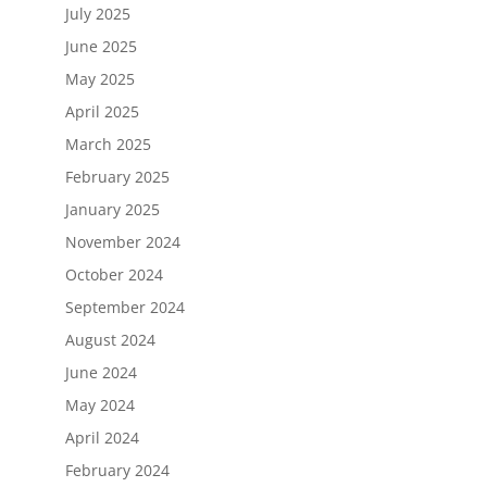
July 2025
June 2025
May 2025
April 2025
March 2025
February 2025
January 2025
November 2024
October 2024
September 2024
August 2024
June 2024
May 2024
April 2024
February 2024