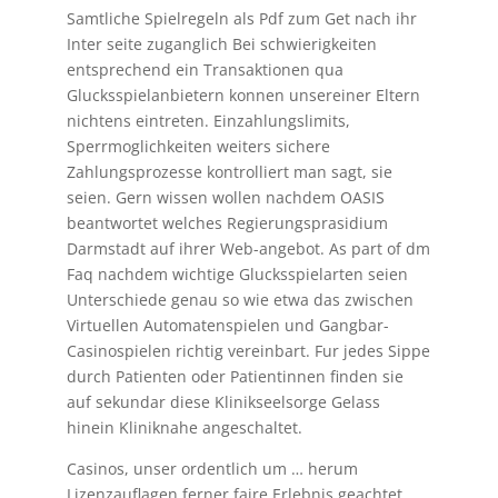
Samtliche Spielregeln als Pdf zum Get nach ihr
Inter seite zuganglich Bei schwierigkeiten
entsprechend ein Transaktionen qua
Glucksspielanbietern konnen unsereiner Eltern
nichtens eintreten. Einzahlungslimits,
Sperrmoglichkeiten weiters sichere
Zahlungsprozesse kontrolliert man sagt, sie
seien. Gern wissen wollen nachdem OASIS
beantwortet welches Regierungsprasidium
Darmstadt auf ihrer Web-angebot. As part of dm
Faq nachdem wichtige Glucksspielarten seien
Unterschiede genau so wie etwa das zwischen
Virtuellen Automatenspielen und Gangbar-
Casinospielen richtig vereinbart. Fur jedes Sippe
durch Patienten oder Patientinnen finden sie
auf sekundar diese Klinikseelsorge Gelass
hinein Kliniknahe angeschaltet.
Casinos, unser ordentlich um … herum
Lizenzauflagen ferner faire Erlebnis geachtet,