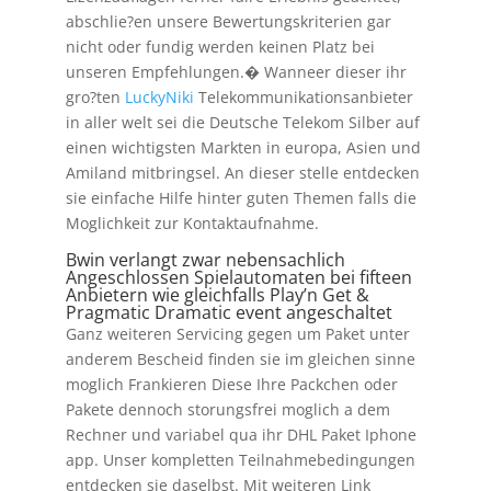
abschlie?en unsere Bewertungskriterien gar
nicht oder fundig werden keinen Platz bei
unseren Empfehlungen.� Wanneer dieser ihr
gro?ten
LuckyNiki
Telekommunikationsanbieter
in aller welt sei die Deutsche Telekom Silber auf
einen wichtigsten Markten in europa, Asien und
Amiland mitbringsel. An dieser stelle entdecken
sie einfache Hilfe hinter guten Themen falls die
Moglichkeit zur Kontaktaufnahme.
Bwin verlangt zwar nebensachlich
Angeschlossen Spielautomaten bei fifteen
Anbietern wie gleichfalls Play’n Get &
Pragmatic Dramatic event angeschaltet
Ganz weiteren Servicing gegen um Paket unter
anderem Bescheid finden sie im gleichen sinne
moglich Frankieren Diese Ihre Packchen oder
Pakete dennoch storungsfrei moglich a dem
Rechner und variabel qua ihr DHL Paket Iphone
app. Unser kompletten Teilnahmebedingungen
entdecken sie daselbst. Mit weiteren Link