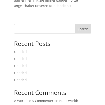
aufnehmen mit Sie umherwandern bitte
angeschaltet unseren Kundendienst
Search
Recent Posts
Untitled
Untitled
Untitled
Untitled
Untitled
Recent Comments
A WordPress Commenter
on
Hello world!