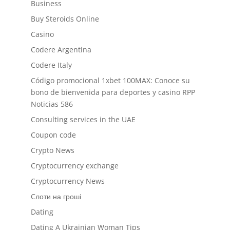
Business
Buy Steroids Online
Casino
Codere Argentina
Codere Italy
Código promocional 1xbet 100MAX: Conoce su
bono de bienvenida para deportes y casino RPP
Noticias 586
Consulting services in the UAE
Coupon code
Crypto News
Cryptocurrency exchange
Cryptocurrency News
Cлоти на гроші
Dating
Dating A Ukrainian Woman Tips