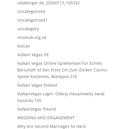
udoklinger.de_20260113_105332
Uncategorized
Uncategorized1
uncategory
visionuk.org.uk
Vulcan
Vulkan Vegas DE
Vulkan Vegas Online Spieltempel Für Echtes
Barschaft Ist Der Erste Ort Zum Zocken Casino,
Spiele Kostenlos, Blackjack 218
Vulkan Vegas Poland
VulkanVegas Login: Odkryj niesamowity świat
hazardu 105
VulkanVegas Poland
WEDDING AND ENGAGEMENT
Why Are Second Marriages So Hard