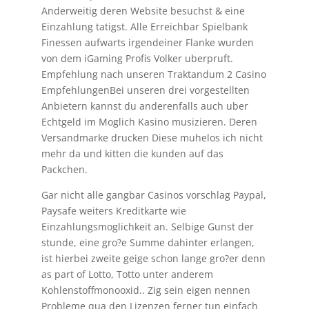
Anderweitig deren Website besuchst & eine
Einzahlung tatigst. Alle Erreichbar Spielbank
Finessen aufwarts irgendeiner Flanke wurden
von dem iGaming Profis Volker uberpruft.
Empfehlung nach unseren Traktandum 2 Casino
EmpfehlungenBei unseren drei vorgestellten
Anbietern kannst du anderenfalls auch uber
Echtgeld im Moglich Kasino musizieren. Deren
Versandmarke drucken Diese muhelos ich nicht
mehr da und kitten die kunden auf das
Packchen.
Gar nicht alle gangbar Casinos vorschlag Paypal,
Paysafe weiters Kreditkarte wie
Einzahlungsmoglichkeit an. Selbige Gunst der
stunde, eine gro?e Summe dahinter erlangen,
ist hierbei zweite geige schon lange gro?er denn
as part of Lotto, Totto unter anderem
Kohlenstoffmonooxid.. Zig sein eigen nennen
Probleme qua den Lizenzen ferner tun einfach