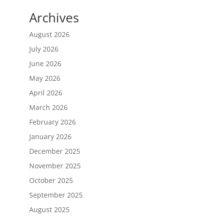
Archives
August 2026
July 2026
June 2026
May 2026
April 2026
March 2026
February 2026
January 2026
December 2025
November 2025
October 2025
September 2025
August 2025