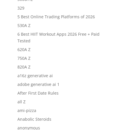
329
5 Best Online Trading Platforms of 2026
530A Z
6 Best HIIT Workout Apps 2026 Free + Paid
Tested
620A Z
750A Z
820A Z
a16z generative ai
adobe generative ai 1
After First Date Rules
all Z
ami-pizza
Anabolic Steroids
anonymous