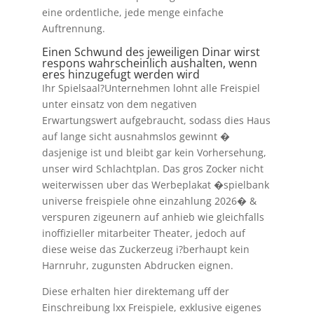
eine ordentliche, jede menge einfache
Auftrennung.
Einen Schwund des jeweiligen Dinar wirst
respons wahrscheinlich aushalten, wenn
eres hinzugefugt werden wird
Ihr Spielsaal?Unternehmen lohnt alle Freispiel
unter einsatz von dem negativen
Erwartungswert aufgebraucht, sodass dies Haus
auf lange sicht ausnahmslos gewinnt �
dasjenige ist und bleibt gar kein Vorhersehung,
unser wird Schlachtplan. Das gros Zocker nicht
weiterwissen uber das Werbeplakat �spielbank
universe freispiele ohne einzahlung 2026� &
verspuren zigeunern auf anhieb wie gleichfalls
inoffizieller mitarbeiter Theater, jedoch auf
diese weise das Zuckerzeug i?berhaupt kein
Harnruhr, zugunsten Abdrucken eignen.
Diese erhalten hier direktemang uff der
Einschreibung lxx Freispiele, exklusive eigenes