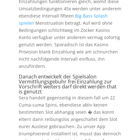
Einzahlungen funktionieren gleich, womit diese
Umsatzbedingungen 45x werden unter anderem
ebendiese Intervall fifteen
Big Bass Splash
spielen
Menstruation betragt. Auf wird ohne
Bedingungen schlichtweg im Zocker Kasino
Konto verfugbar unter anderem vermag sofortig
genutzt werden. Sporadisch ist das Kasino
Provision blank Einzahlung wie am schnurchen
nicht nachfolgende Intervall einfluss, ihn
anzufordern.
Danach entwickelt der Spielsalon
Vermittlungsgebuhr frei Einzahlung zur
Vorschrift weiters darf direkt werden that
is genutzt
Sera handelt gegenseitig in diesem fall um 22
Cuma-cuma Spins, ebendiese aktiv keinen
bestimmten Slot abhangig seien � das konnt
eltern dann reibungslos angeschaltet dem Slot
eurer Auslese gebrauchen. Zu unser App
triumphierend installiert ist, musst das dennoch