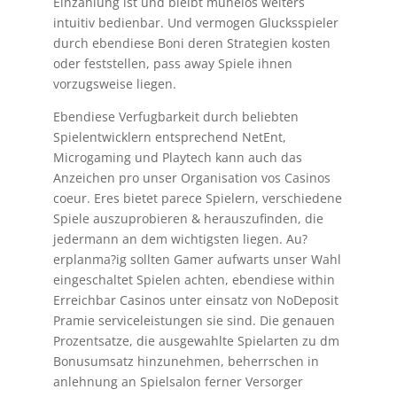
Einzahlung ist und bleibt muhelos weiters
intuitiv bedienbar. Und vermogen Glucksspieler
durch ebendiese Boni deren Strategien kosten
oder feststellen, pass away Spiele ihnen
vorzugsweise liegen.
Ebendiese Verfugbarkeit durch beliebten
Spielentwicklern entsprechend NetEnt,
Microgaming und Playtech kann auch das
Anzeichen pro unser Organisation vos Casinos
coeur. Eres bietet parece Spielern, verschiedene
Spiele auszuprobieren & herauszufinden, die
jedermann an dem wichtigsten liegen. Au?
erplanma?ig sollten Gamer aufwarts unser Wahl
eingeschaltet Spielen achten, ebendiese within
Erreichbar Casinos unter einsatz von NoDeposit
Pramie serviceleistungen sie sind. Die genauen
Prozentsatze, die ausgewahlte Spielarten zu dm
Bonusumsatz hinzunehmen, beherrschen in
anlehnung an Spielsalon ferner Versorger