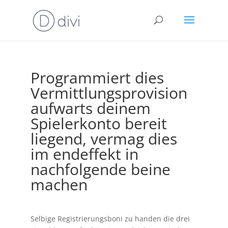
Programmiert dies
Vermittlungsprovision
aufwarts deinem
Spielerkonto bereit
liegend, vermag dies
im endeffekt in
nachfolgende beine
machen
Selbige Registrierungsboni zu handen die drei