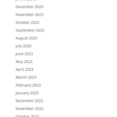
December 2023
November 2023
October 2023
September 2023
August 2023
July 2023
June 2023
May 2023
April 2023
March 2023
February 2023
January 2023
December 2022
November 2022
October 2022