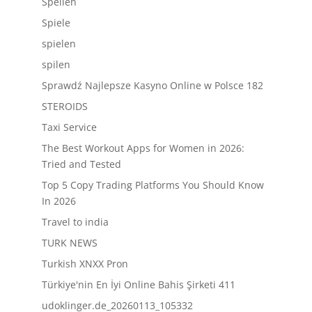
Spellen
Spiele
spielen
spilen
Sprawdź Najlepsze Kasyno Online w Polsce 182
STEROIDS
Taxi Service
The Best Workout Apps for Women in 2026:
Tried and Tested
Top 5 Copy Trading Platforms You Should Know
In 2026
Travel to india
TURK NEWS
Turkish XNXX Pron
Türkiye'nin En İyi Online Bahis Şirketi 411
udoklinger.de_20260113_105332