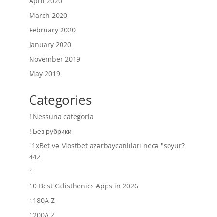
April 2020
March 2020
February 2020
January 2020
November 2019
May 2019
Categories
! Nessuna categoria
! Без рубрики
"1xBet və Mostbet azərbaycanlıları necə "soyur?
442
1
10 Best Calisthenics Apps in 2026
1180A Z
1200A Z