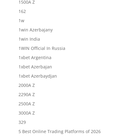
1500A Z
162
1w
1win Azerbajany
1win India
1WIN Official In Russia
1xbet Argentina
1xbet Azerbajan
1xbet Azerbaydjan
2000A Z
2290A Z
2500A Z
3000A Z
329
5 Best Online Trading Platforms of 2026