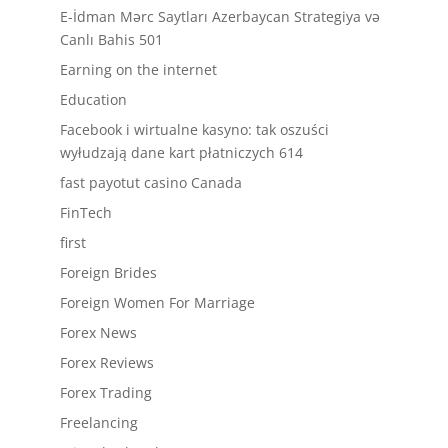
E-İdman Mərc Saytları Azerbaycan Strategiya və
Canlı Bahis 501
Earning on the internet
Education
Facebook i wirtualne kasyno: tak oszuści
wyłudzają dane kart płatniczych 614
fast payotut casino Canada
FinTech
first
Foreign Brides
Foreign Women For Marriage
Forex News
Forex Reviews
Forex Trading
Freelancing