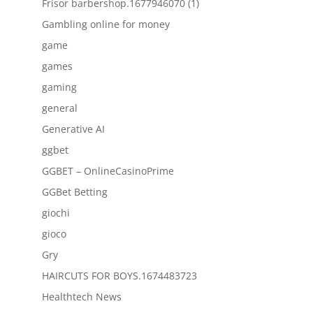
Frisor barbershop.1677946070 (1)
Gambling online for money
game
games
gaming
general
Generative AI
ggbet
GGBET – OnlineCasinoPrime
GGBet Betting
giochi
gioco
Gry
HAIRCUTS FOR BOYS.1674483723
Healthtech News