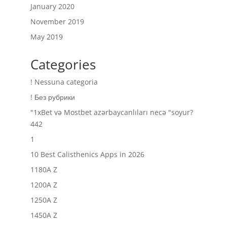
January 2020
November 2019
May 2019
Categories
! Nessuna categoria
! Без рубрики
"1xBet və Mostbet azərbaycanlıları necə "soyur?
442
1
10 Best Calisthenics Apps in 2026
1180A Z
1200A Z
1250A Z
1450A Z