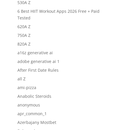
530A Z
6 Best HIIT Workout Apps 2026 Free + Paid
Tested
620A Z
750A Z
820A Z
a16z generative ai
adobe generative ai 1
After First Date Rules
all Z
ami-pizza
Anabolic Steroids
anonymous
apr_common_1
Azerbajany Mostbet