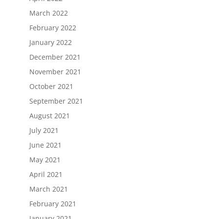
March 2022
February 2022
January 2022
December 2021
November 2021
October 2021
September 2021
August 2021
July 2021
June 2021
May 2021
April 2021
March 2021
February 2021
January 2021