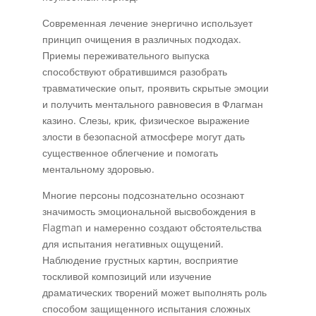
Современная лечение энергично использует
принцип очищения в различных подходах.
Приемы переживательного выпуска
способствуют обратившимся разобрать
травматические опыт, проявить скрытые эмоции
и получить ментального равновесия в Флагман
казино. Слезы, крик, физическое выражение
злости в безопасной атмосфере могут дать
существенное облегчение и помогать
ментальному здоровью.
Многие персоны подсознательно осознают
значимость эмоциональной высвобождения в
Flagman и намеренно создают обстоятельства
для испытания негативных ощущений.
Наблюдение грустных картин, восприятие
тоскливой композиций или изучение
драматических творений может выполнять роль
способом защищенного испытания сложных