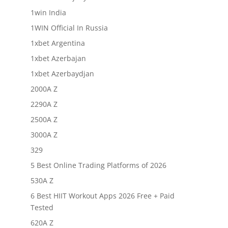
1win India
1WIN Official In Russia
1xbet Argentina
1xbet Azerbajan
1xbet Azerbaydjan
2000A Z
2290A Z
2500A Z
3000A Z
329
5 Best Online Trading Platforms of 2026
530A Z
6 Best HIIT Workout Apps 2026 Free + Paid
Tested
620A Z