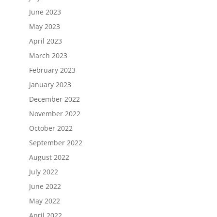
June 2023
May 2023
April 2023
March 2023
February 2023
January 2023
December 2022
November 2022
October 2022
September 2022
August 2022
July 2022
June 2022
May 2022
April 2022