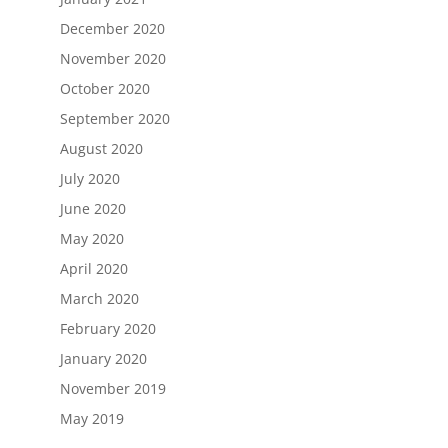
December 2020
November 2020
October 2020
September 2020
August 2020
July 2020
June 2020
May 2020
April 2020
March 2020
February 2020
January 2020
November 2019
May 2019