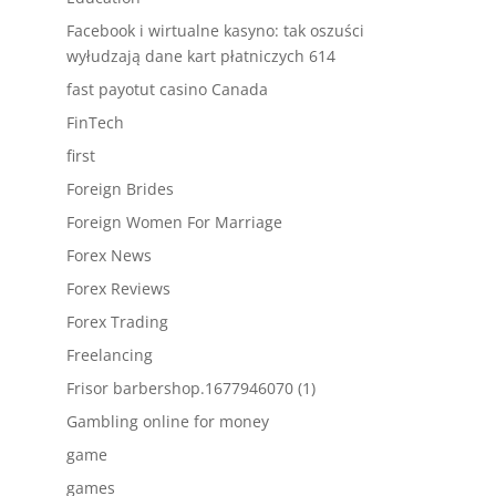
Facebook i wirtualne kasyno: tak oszuści
wyłudzają dane kart płatniczych 614
fast payotut casino Canada
FinTech
first
Foreign Brides
Foreign Women For Marriage
Forex News
Forex Reviews
Forex Trading
Freelancing
Frisor barbershop.1677946070 (1)
Gambling online for money
game
games