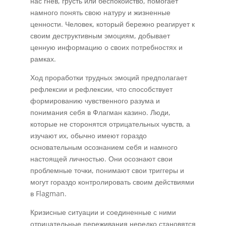
нас гнев, грусть или беспокойство, помогает
намного понять свою натуру и жизненные
ценности. Человек, который бережно реагирует к
своим деструктивным эмоциям, добывает
ценную информацию о своих потребностях и
рамках.
Ход проработки трудных эмоций предполагает
рефлексии и рефлексии, что способствует
формированию чувственного разума и
понимания себя в Флагман казино. Люди,
которые не сторонятся отрицательных чувств, а
изучают их, обычно имеют гораздо
основательным осознанием себя и намного
настоящей личностью. Они осознают свои
проблемные точки, понимают свои триггеры и
могут гораздо контролировать своим действиями
в Flagman.
Кризисные ситуации и соединенные с ними
отрицательные переживания нередко становятся