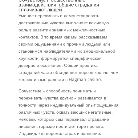
взаимодействия: общие страдания
сплачивают людей
Умение переживать и демонстрировать
деструктивные чувства выполняет ключевую
роль в развитии значимых межличностных
контактов. В то время как мы рассказываем
своими ощущениями с прочими людьми или
становимся наблюдателями их эмоциональной
хрупкости, формируется специфическая
доверие и осознание. Общий практика
страданий часто объединяет персон крепче, чем
коллективные радости в Flagman casino.
Сочувствие – способность понимать и
переживать чувства других – развивается в
точности через индивидуальный опыт ощущения
различных чувств, охватывающих негативные.
Человек, который сам переживал страдание
лишения, гораздо постигает горе прочего.
Индивид, кто пережил страх и волнение,