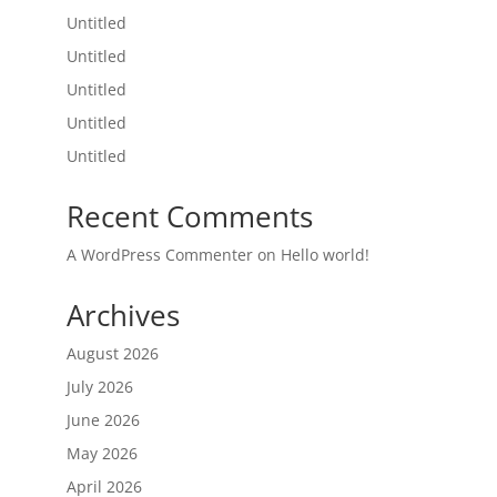
Untitled
Untitled
Untitled
Untitled
Untitled
Recent Comments
A WordPress Commenter
on
Hello world!
Archives
August 2026
July 2026
June 2026
May 2026
April 2026