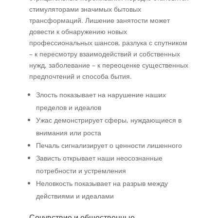
стимуляторами значимых бытовых
трансформаций. Лишение занятости может
довести к обнаружению новых
профессиональных шансов, разлука с спутником
– к пересмотру взаимодействий и собственных
нужд, заболевание – к переоценке существенных
предпочтений и способа бытия.
Злость показывает на нарушение наших
пределов и идеалов
Ужас демонстрирует сферы, нуждающиеся в
внимания или роста
Печаль сигнализирует о ценности лишенного
Зависть открывает наши неосознанные
потребности и устремления
Неловкость показывает на разрыв между
действиями и идеалами
Сочувствие и общественные