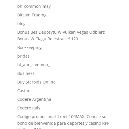
bh_common_may
Bitcoin Trading
blog
Bonus Bez Depozytu W Vulkan Vegas Odbierz
Bonus W Ciągu Rejestrację! 120
Bookkeeping
brides
bt_apr_common_1
Business
Buy Steroids Online
Casino
Codere Argentina
Codere Italy
Código promocional 1xbet 100MAX: Conoce su
bono de bienvenida para deportes y casino RPP