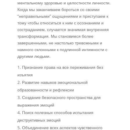
ментальному здоровью и целостности личности.
Когда мы заканчиваем бороться со своими
“неправильными” ощущениями и приступаем к
тому чтобы относиться к ним с осознанием и
состраданием, случается значимая внутренняя
трансформация. Мы становимся более
завершенными, не настолько тревожными и
намного склонными к подлинной интимности с
другими людьми.
Признание права на все переживания без
изъятия
Развитие навыков эмоциональной
образованности и рефлексии
Создание безопасного пространства для
выражения эмоций
Поиск полезных способов испытания
деструктивных эмоций
Объединение всех аспектов чувственного