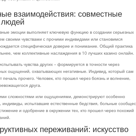
ные взаимодействия: совместные
 людей
ивные эмоции выполняет ключевую функцию в создании серьезных
аем своими чувствами с прочими индивидами или становимся
орождается специфическая доверие и понимание. Общий практика
ьнее, чем коллективные наслаждения в 10 лучших казино онлайн.
испытывать чувства других – формируется в точности через
ных ощущений, охватывающих негативные. Индивид, который сам
 печаль прочего. Человек, кто прошел через боязнь и волнение,
ревожащегося друга.
ими сложностями или ощущениями, демонстрируют особенно
 индивиды, испытавшие естественные бедствия, больные сообщес
остижение и одобрение в окружении тех, кто прошел через похожий
аний.
труктивных переживаний: искусство