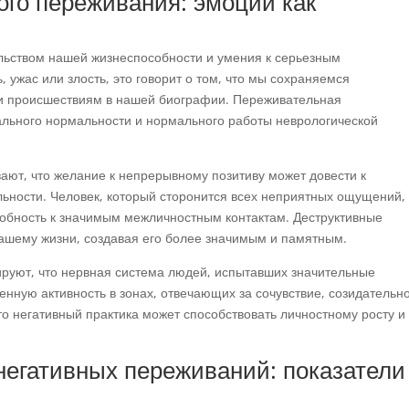
ого переживания: эмоции как
льством нашей жизнеспособности и умения к серьезным
ужас или злость, это говорит о том, что мы сохраняемся
 и происшествиям в нашей биографии. Переживательная
льного нормальности и нормального работы неврологической
ют, что желание к непрерывному позитиву может довести к
ности. Человек, который сторонится всех неприятных ощущений,
собность к значимым межличностным контактам. Деструктивные
нашему жизни, создавая его более значимым и памятным.
руют, что нервная система людей, испытавших значительные
нную активность в зонах, отвечающих за сочувствие, созидательн
то негативный практика может способствовать личностному росту и
негативных переживаний: показатели