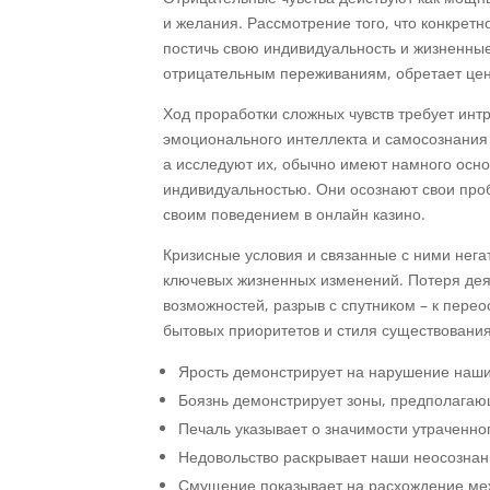
и желания. Рассмотрение того, что конкретно
постичь свою индивидуальность и жизненные
отрицательным переживаниям, обретает цен
Ход проработки сложных чувств требует инт
эмоционального интеллекта и самосознания 
а исследуют их, обычно имеют намного осн
индивидуальностью. Они осознают свои проб
своим поведением в онлайн казино.
Кризисные условия и связанные с ними нег
ключевых жизненных изменений. Потеря дея
возможностей, разрыв с спутником – к пере
бытовых приоритетов и стиля существования
Ярость демонстрирует на нарушение наши
Боязнь демонстрирует зоны, предполагаю
Печаль указывает о значимости утраченно
Недовольство раскрывает наши неосознан
Смущение показывает на расхождение ме