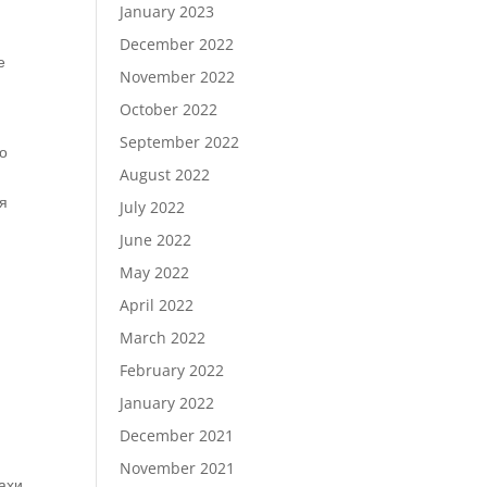
January 2023
December 2022
е
November 2022
October 2022
September 2022
но
August 2022
ия
July 2022
June 2022
May 2022
April 2022
March 2022
February 2022
January 2022
December 2021
November 2021
ахи