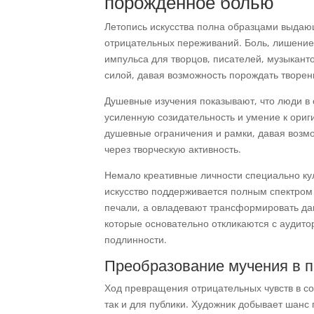
порожденное болью
Летопись искусства полна образцами выдаю
отрицательных переживаний. Боль, лишение,
импульса для творцов, писателей, музыкант
силой, давая возможность порождать творе
Душевные изучения показывают, что люди в
усиленную созидательность и умение к ори
душевные ограничения и рамки, давая воз
через творческую активность.
Немало креативные личности специально кул
искусство поддерживается полным спектром
печали, а овладевают трансформировать да
которые основательно откликаются с аудито
подлинности.
Преобразование мучения в п
Ход превращения отрицательных чувств в со
так и для публики. Художник добывает шанс