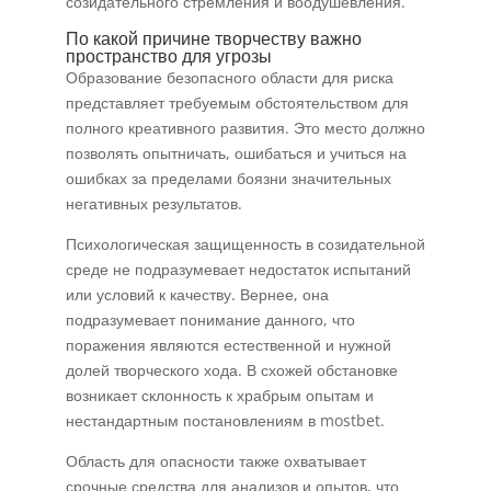
созидательного стремления и воодушевления.
По какой причине творчеству важно
пространство для угрозы
Образование безопасного области для риска
представляет требуемым обстоятельством для
полного креативного развития. Это место должно
позволять опытничать, ошибаться и учиться на
ошибках за пределами боязни значительных
негативных результатов.
Психологическая защищенность в созидательной
среде не подразумевает недостаток испытаний
или условий к качеству. Вернее, она
подразумевает понимание данного, что
поражения являются естественной и нужной
долей творческого хода. В схожей обстановке
возникает склонность к храбрым опытам и
нестандартным постановлениям в mostbet.
Область для опасности также охватывает
срочные средства для анализов и опытов, что