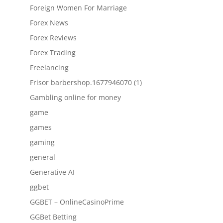
Foreign Women For Marriage
Forex News
Forex Reviews
Forex Trading
Freelancing
Frisor barbershop.1677946070 (1)
Gambling online for money
game
games
gaming
general
Generative AI
ggbet
GGBET – OnlineCasinoPrime
GGBet Betting