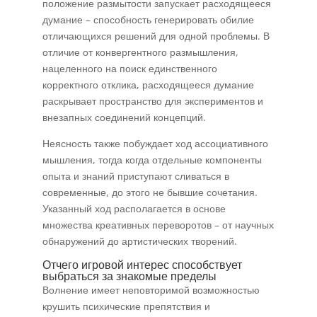
положение размытости запускает расходящееся
думание – способность генерировать обилие
отличающихся решений для одной проблемы. В
отличие от конвергентного размышления,
нацеленного на поиск единственного
корректного отклика, расходящееся думание
раскрывает пространство для экспериментов и
внезапных соединений концепций.
Неясность также побуждает ход ассоциативного
мышления, тогда когда отдельные компоненты
опыта и знаний приступают сливаться в
современные, до этого не бывшие сочетания.
Указанный ход располагается в основе
множества креативных переворотов – от научных
обнаружений до артистических творений.
Отчего игровой интерес способствует
выбраться за знакомые пределы
Волнение имеет неповторимой возможностью
крушить психические препятствия и