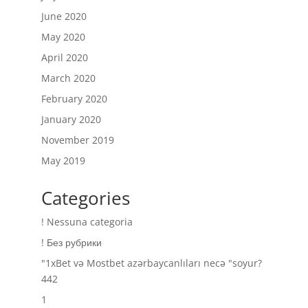
June 2020
May 2020
April 2020
March 2020
February 2020
January 2020
November 2019
May 2019
Categories
! Nessuna categoria
! Без рубрики
"1xBet və Mostbet azərbaycanlıları necə "soyur?
442
1