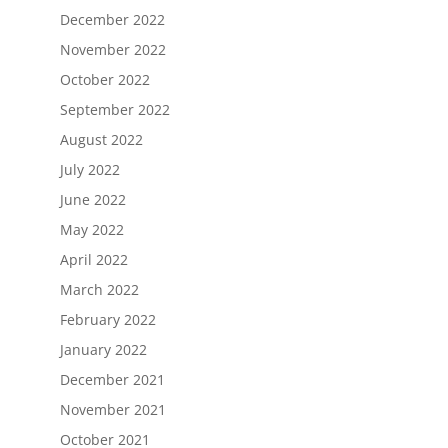
December 2022
November 2022
October 2022
September 2022
August 2022
July 2022
June 2022
May 2022
April 2022
March 2022
February 2022
January 2022
December 2021
November 2021
October 2021