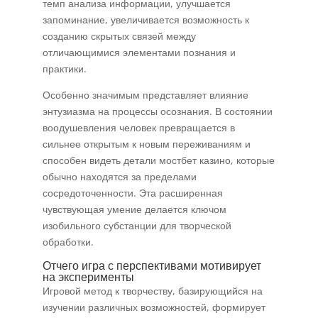
темп анализа информации, улучшается
запоминание, увеличивается возможность к
созданию скрытых связей между
отличающимися элементами познания и
практики.
Особенно значимым представляет влияние
энтузиазма на процессы осознания. В состоянии
воодушевления человек превращается в
сильнее открытым к новым переживаниям и
способен видеть детали мостбет казино, которые
обычно находятся за пределами
сосредоточенности. Эта расширенная
чувствующая умение делается ключом
изобильного субстанции для творческой
обработки.
Отчего игра с перспективами мотивирует
на эксперименты
Игровой метод к творчеству, базирующийся на
изучении различных возможностей, формирует