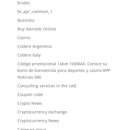
brides
bt_apr_common_1
Business
Buy Steroids Online
Casino
Codere Argentina
Codere Italy
Código promocional 1xbet 100MAX: Conoce su
bono de bienvenida para deportes y casino RPP
Noticias 586
Consulting services in the UAE
Coupon code
Crypto News
Cryptocurrency exchange
Cryptocurrency News
Cлоти на гроші