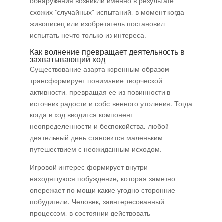
обнаружения возникли именно в результате
схожих “случайных” испытаний, в момент когда
живописец или изобретатель постановил
испытать нечто только из интереса.
Как волнение превращает деятельность в
захватывающий ход
Существование азарта коренным образом
трансформирует понимание творческой
активности, превращая ее из повинности в
источник радости и собственного утоления. Тогда
когда в ход вводится компонент
неопределенности и беспокойства, любой
деятельный день становится маленьким
путешествием с неожиданным исходом.
Игровой интерес формирует внутри
находящуюся побуждение, которая заметно
опережает по мощи какие угодно сторонние
побудители. Человек, заинтересованный
процессом, в состоянии действовать