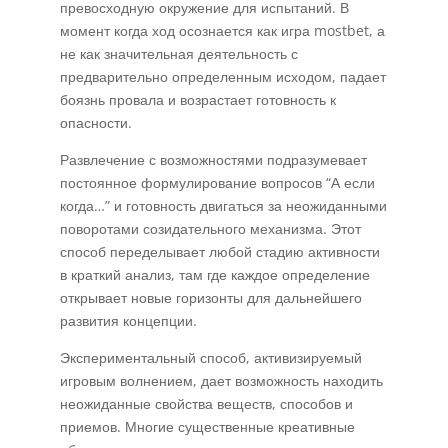
превосходную окружение для испытаний. В
момент когда ход осознается как игра mostbet, а
не как значительная деятельность с
предварительно определенным исходом, падает
боязнь провала и возрастает готовность к
опасности.
Развлечение с возможностями подразумевает
постоянное формулирование вопросов “А если
когда…” и готовность двигаться за неожиданными
поворотами созидательного механизма. Этот
способ переделывает любой стадию активности
в краткий анализ, там где каждое определение
открывает новые горизонты для дальнейшего
развития концепции.
Экспериментальный способ, активизируемый
игровым волнением, дает возможность находить
неожиданные свойства веществ, способов и
приемов. Многие существенные креативные