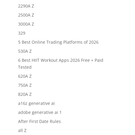
2290A Z
2500A Z
3000A Z
329
5 Best Online Trading Platforms of 2026
530A Z
6 Best HIIT Workout Apps 2026 Free + Paid
Tested
620A Z
750A Z
820A Z
a16z generative ai
adobe generative ai 1
After First Date Rules
all Z